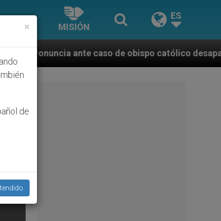
ES
×
MISIÓN
te caso de obispo católico desaparecido por la dicta
hando
ambién
pañol de
tendido