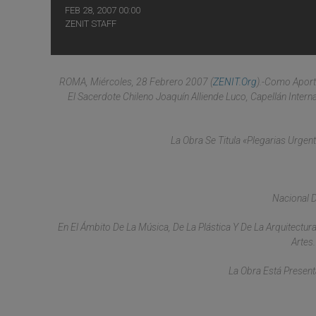
FEB 28, 2007 00:00
ZENIT STAFF
ROMA, Miércoles, 28 Febrero 2007 (
ZENIT.org
).-Como Aport
El Sacerdote Chileno Joaquín Alliende Luco, Capellán Inter
La Obra Se Titula «Plegarias Urgen
Nacional D
En El Ámbito De La Música, De La Plástica Y De La Arquitect
Artes
La Obra Está Present