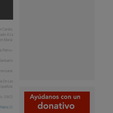
l Caribe,
cado A La
en María.
 Patris».
Santuario
mericana.
ia De Las
Española.
o, O.M.D.
atris.cl
.