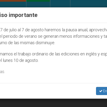
IGLESIA Y MUNDO
DOCUMENTOS
DONATIVOS
iso importante
 de la Juventud Seúl 2027
ONU se pronuncia an
7 de julio al 7 de agosto haremos la pausa anual, aprovec
el periodo de verano se generan menos informaciones y t
umo de las mismas disminuye.
amos el trabajo ordinario de las ediciones en inglés y es
l lunes 10 de agosto.
as.
En
Conferencia del Episcopado Latinoamericano