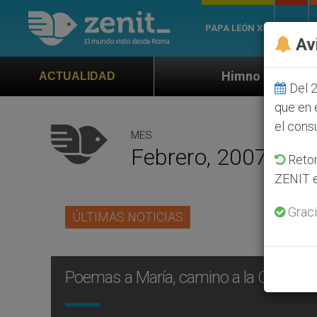
PAPA LEÓN XIV
ROMA
Av
Himno oficial de la Jornada Mundial
ACTUALIDAD
Del 2
que en 
el cons
MES
Febrero, 2007
Retom
ZENIT e
Graci
ÚLTIMAS NOTICIAS
Poemas a María, camino a la Quinta 