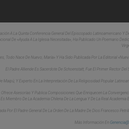
ación A La Quinta Conferencia General Del Episcopado Latinoamericano Y De
nacional De «Ayuda A La Iglesia Necesitada», Ha Publicado Un Poemario Dedi
Virg
tes, Todo Nace De Nuevo, María» Y Ha Sido Publicada Por La Editorial «Nueva
El Padre Alliende Es Sacerdote De Schoenstatt, Fue El Primer Rector Del 
e Maipú, Y Experto En La Interpretación De La Religiosidad Popular Latinoa
ura Ofrece Asesorías Y Publica Composiciones Que Enriquecen La Convergenc
. Es Miembro De La Academia Chilena De La Lengua Y De La Real Academia 
ada Por El Padre General De La Orden De La Madre De Dios Francesco Petrill
Más Información En
Genencia@p