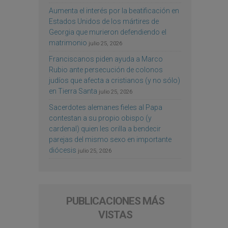
Aumenta el interés por la beatificación en
Estados Unidos de los mártires de
Georgia que murieron defendiendo el
matrimonio
julio 25, 2026
Franciscanos piden ayuda a Marco
Rubio ante persecución de colonos
judíos que afecta a cristianos (y no sólo)
en Tierra Santa
julio 25, 2026
Sacerdotes alemanes fieles al Papa
contestan a su propio obispo (y
cardenal) quien les orilla a bendecir
parejas del mismo sexo en importante
diócesis
julio 25, 2026
PUBLICACIONES MÁS
VISTAS