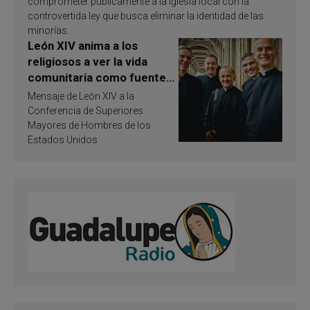
comprometer públicamente a la Iglesia local con la
controvertida ley que busca eliminar la identidad de las
minorías.
León XIV anima a los
religiosos a ver la vida
comunitaria como fuente
de inspiración y
Mensaje de León XIV a la
santificación
Conferencia de Superiores
Mayores de Hombres de los
Estados Unidos