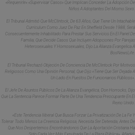
«requerirle» «supervisar Casos» Que Implican Conceder La Adopción De
Niños A Adoptantes Del Mismo Sexo.
El Tribunal Admitió Que McClintock, De 63 Años, Que Tiene Un Intachable
Currículum Como Juez De Paz En Sheffield Desde 1988, Será
Consecuentemente Inhabilitado Para Prestar Sus Servicios En El Panel De
Familia, Que Decide Casos Que Incluyen Adopciones Por Parejas
Heterosexuales Y Homosexuales, Dijo La Alianza Evangelica A
BosNewsLife.
El Tribunal Rechazó Objeción De Conciencia De McClintock Por Motivos
Religiosos Como Una Opinión Personal, Que Dijo «tiene Que Ser Dejada A
Un Lado En Puestos De Funcionarios Públicos».
El Jefe De Asuntos Públicos De La Alianza Evangélica, Don Horrocks, Dijo
Que La Sentencia Parece Formar Parte De Una Tendencia Preocupante En El
Reino Unido.
«Este Tendencia Iliberal Que Busca Forzar La Privatización De La Fe Y
Tolerar Todo Menos La Creencia Religiosa, Necesita Ser Detenida, Antes De
Que Nos Despertemos Encontrándonos Que La Aportación Cristiana Ha
Sido Cada Vez Más Expulsada De La Plaza Pública», Añadió.