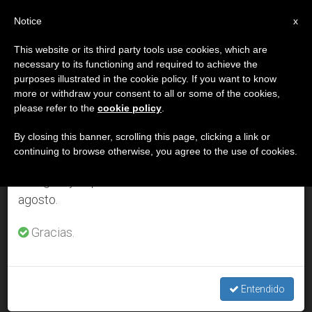
ES
Notice
×
x
Aviso importante
This website or its third party tools use cookies, which are
necessary to its functioning and required to achieve the
Del 27 de julio al 7 de agosto haremos la pausa
DÍA
purposes illustrated in the cookie policy. If you want to know
anual, aprovechando que en el periodo de verano
Marzo 5th, 2007
more or withdraw your consent to all or some of the cookies,
please refer to the
cookie policy
.
se generan menos informaciones y también el
consumo de las mismas disminuye.
By closing this banner, scrolling this page, clicking a link or
continuing to browse otherwise, you agree to the use of cookies.
ÚLTIMAS NOTICIAS
Retomamos el trabajo ordinario de las ediciones
en inglés y español de ZENIT el lunes 10 de
agosto.
Adopción homosexual en el Reino Unido: Rechazada la
objeción de conciencia de un juez
Gracias.
MAR 05, 2007 00:00
ZENIT STAFF
Entendido