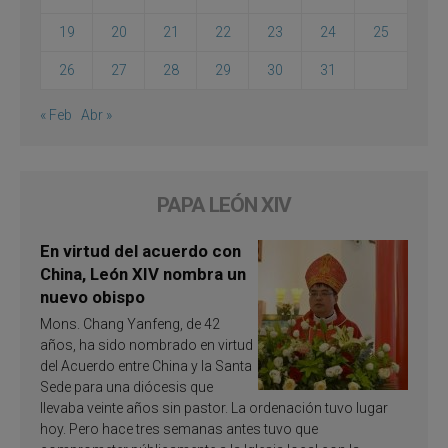
19
20
21
22
23
24
25
26
27
28
29
30
31
« Feb
Abr »
PAPA LEÓN XIV
En virtud del acuerdo con
China, León XIV nombra un
nuevo obispo
Mons. Chang Yanfeng, de 42
años, ha sido nombrado en virtud
del Acuerdo entre China y la Santa
Sede para una diócesis que
llevaba veinte años sin pastor. La ordenación tuvo lugar
hoy. Pero hace tres semanas antes tuvo que