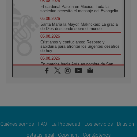
05.08.2026
El cardenal Parolin en México: Toda la
sociedad necesita el mensaje del Evangelio
05.08.2026
Santa María la Mayor, Makrickas: La gracia
de Dios desciende sobre el mundo
05.08.2026
Cristianos y confucianos: Respeto y
sabiduría para afrontar los urgentes desafíos
de hoy
05.08.2026
En marcha hacia Asís en nombre de San
Francisco, a la espera de León
05.08.2026
Venezuela, Padre Pagniello: "En medio del
dolor, una Iglesia que no se rinde"
05.08.2026
La Fuerza del "Círculo de Héroes" con el
Papa en la Audiencia General
05.08.2026
Nuncio en Ucrania: Preocupa escuchar a
quienes bendicen la guerra
Quiénes somos
FAQ
La Propiedad
Los servicios
Difusión
05.08.2026
Estatus legal
Copyright
Contáctenos
Ucrania: Ataque masivo en Kyiv durante la