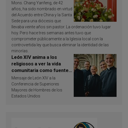
Mons. Chang Yanfeng, de 42
años, ha sido nombrado en virtud
del Acuerdo entre China y la Santa
Sede para una diócesis que
llevaba veinte años sin pastor. La ordenación tuvo lugar
hoy. Pero hace tres semanas antes tuvo que
comprometer públicamente a la Iglesia local con la
controvertida ley que busca eliminar la identidad de las
minorías.
León XIV anima a los
religiosos a ver la vida
comunitaria como fuente
de inspiración y
Mensaje de León XIV a la
santificación
Conferencia de Superiores
Mayores de Hombres de los
Estados Unidos