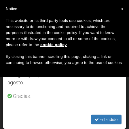
ES
Notice
×
x
Aviso importante
This website or its third party tools use cookies, which are
necessary to its functioning and required to achieve the
Del 27 de julio al 7 de agosto haremos la pausa
DÍA
purposes illustrated in the cookie policy. If you want to know
anual, aprovechando que en el periodo de verano
Marzo 12th, 2007
more or withdraw your consent to all or some of the cookies,
please refer to the
cookie policy
.
se generan menos informaciones y también el
consumo de las mismas disminuye.
By closing this banner, scrolling this page, clicking a link or
continuing to browse otherwise, you agree to the use of cookies.
ÚLTIMAS NOTICIAS
Retomamos el trabajo ordinario de las ediciones
en inglés y español de ZENIT el lunes 10 de
agosto.
Carta del Papa a la Orden de los camaldulenses en el
milenario de Pedro Damián
Gracias.
MAR 12, 2007 00:00
ZENIT STAFF
Entendido