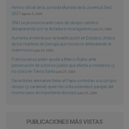
Himno oficial de la Jornada Mundial de la Juventud Seúl
2027
agosto 3, 2026
ONU se pronuncia ante caso de obispo católico
desaparecido por la dictadura nicaragüense
julio 25, 2026
Aumenta el interés por la beatificación en Estados Unidos
de los mártires de Georgia que murieron defendiendo el
matrimonio
julio 25, 2026
Franciscanos piden ayuda a Marco Rubio ante
persecución de colonos judíos que afecta a cristianos (y
no sólo) en Tierra Santa
julio 25, 2026
Sacerdotes alemanes fieles al Papa contestan a su propio
obispo (y cardenal) quien les orilla a bendecir parejas del
mismo sexo en importante diócesis
julio 25, 2026
PUBLICACIONES MÁS VISTAS