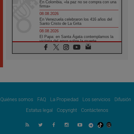
En Colombia, «la paz no se compra con una
firma»
08.08.2026
En Venezuela celebraron los 416 años del
Santo Cristo de La Grita
08.08.2026
El Papa: en Santa Ágata contemplamos la
victoria del amor sobre la muerte
08.08.2026
León XIV visitará el Santuario de la Madre
del Buen Consejo de Genazzano
07.08.2026
Filipinas: el Vicariato Apostólico de Calapán
se convierte en diócesis
07.08.2026
Honduras: Los desplazados invisibles de una
crisis olvidada
Quiénes somos
FAQ
La Propiedad
Los servicios
Difusión
07.08.2026
Bokalic: "En Argentina el Papa León señalará
Estatus legal
Copyright
Contáctenos
el compromiso del cristiano"
07.08.2026
La matanza de niños en Gaza no cesa: 300
muertos en 300 días