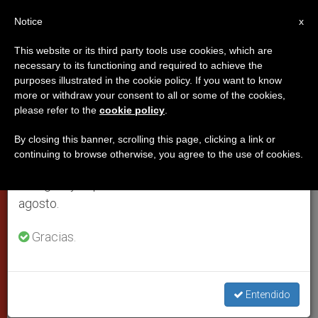
ES
Notice
×
x
Aviso importante
This website or its third party tools use cookies, which are
necessary to its functioning and required to achieve the
Del 27 de julio al 7 de agosto haremos la pausa
purposes illustrated in the cookie policy. If you want to know
«El Vaticano, corazón de la
anual, aprovechando que en el periodo de verano
more or withdraw your consent to all or some of the cookies,
please refer to the
cookie policy
.
se generan menos informaciones y también el
cultura eterna», según un pintor
consumo de las mismas disminuye.
ruso
By closing this banner, scrolling this page, clicking a link or
continuing to browse otherwise, you agree to the use of cookies.
Retomamos el trabajo ordinario de las ediciones
en inglés y español de ZENIT el lunes 10 de
Inauguración pictórica rusa en el
agosto.
Pontificio Consejo para la Cultura
Gracias.
MARZO 13, 2007 00:00
ZENIT STAFF
CIUDAD DEL
VATICANO
W
M
F
T
S
Entendido
h
e
a
w
h
a
s
c
i
a