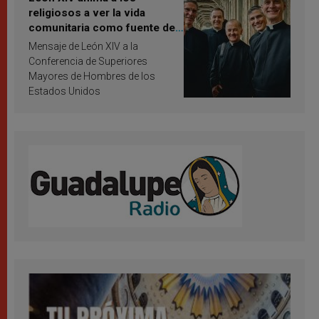
religiosos a ver la vida
comunitaria como fuente de
inspiración y santificación
Mensaje de León XIV a la
Conferencia de Superiores
Mayores de Hombres de los
Estados Unidos