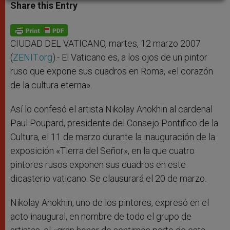
t
s
e
t
r
Share this Entry
s
e
b
t
e
A
n
o
e
p
g
o
r
p
e
k
r
CIUDAD DEL VATICANO, martes, 12 marzo 2007
(
ZENIT.org
).- El Vaticano es, a los ojos de un pintor
ruso que expone sus cuadros en Roma, «el corazón
de la cultura eterna».
Así lo confesó el artista Nikolay Anokhin al cardenal
Paul Poupard, presidente del Consejo Pontifico de la
Cultura, el 11 de marzo durante la inauguración de la
exposición «Tierra del Señor», en la que cuatro
pintores rusos exponen sus cuadros en este
dicasterio vaticano. Se clausurará el 20 de marzo.
Nikolay Anokhin, uno de los pintores, expresó en el
acto inaugural, en nombre de todo el grupo de