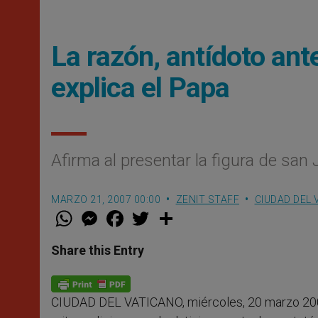
La razón, antídoto ante
explica el Papa
Afirma al presentar la figura de san J
MARZO 21, 2007 00:00
ZENIT STAFF
CIUDAD DEL 
W
M
F
T
S
h
e
a
w
h
a
s
c
i
a
t
s
e
t
r
Share this Entry
s
e
b
t
e
A
n
o
e
p
g
o
r
p
e
k
CIUDAD DEL VATICANO, miércoles, 20 marzo 20
r