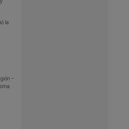
 y
ó la
igión –
Roma.