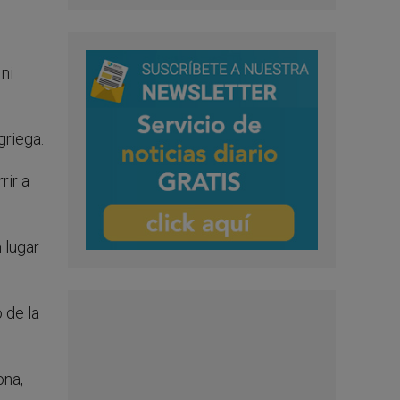
 ni
griega.
rir a
n lugar
 de la
ona,