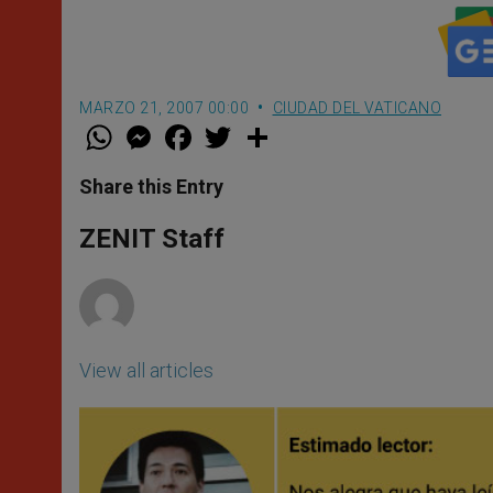
MARZO 21, 2007 00:00
CIUDAD DEL VATICANO
W
M
F
T
S
h
e
a
w
h
a
s
c
i
a
t
s
e
t
r
Share this Entry
s
e
b
t
e
A
n
o
e
p
g
o
r
ZENIT Staff
p
e
k
r
View all articles