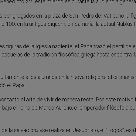
ó Benedicto XVI este miércoles durante la audiencia general
os congregados en la plaza de San Pedro del Vaticano la fi
año 100, en la antigua Siquem, en Samaría, la actual Nablús (
figuras de la Iglesia naciente, el Papa trazó el perfil de 
 escuelas de la tradición filosófica griega hasta encontrarl
itamente a los alumnos en la nueva religión», el cristianis
rdó el Papa
por tanto el arte de vivir de manera recta. Por este motivo 
 bajo el reino de Marco Aurelio, el emperador filósofo a qu
de la salvación» «se realiza en Jesucristo, el “Logos”, es de