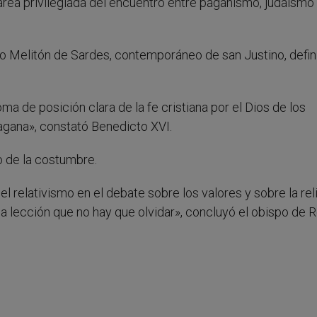
 área privilegiada del encuentro entre paganismo, judaísmo
po Melitón de Sardes, contemporáneo de san Justino, defini
oma de posición clara de la fe cristiana por el Dios de los
 pagana», constató Benedicto XVI.
to de la costumbre.
l relativismo en el debate sobre los valores y sobre la rel
una lección que no hay que olvidar», concluyó el obispo de 