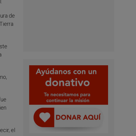
.
gura de
Tierra
este
a
mo,
fue
ien
cir, el