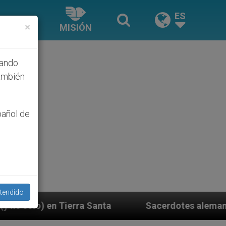
ES
×
MISIÓN
hando
ambién
pañol de
tendido
anta
Sacerdotes alemanes fieles al Papa contes