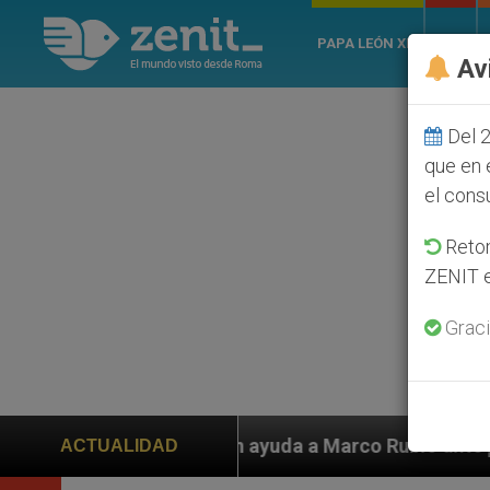
PAPA LEÓN XIV
ROMA
Av
Del 2
que en 
el cons
Retom
ZENIT e
Graci
iden ayuda a Marco Rubio ante persecución de colonos j
ACTUALIDAD