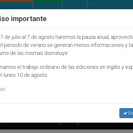
IGLESIA Y MUNDO
DOCUMENTOS
DONATIVOS
iso importante
7 de julio al 7 de agosto haremos la pausa anual, aprovec
el periodo de verano se generan menos informaciones y t
umo de las mismas disminuye.
amos el trabajo ordinario de las ediciones en inglés y es
l lunes 10 de agosto.
as.
En
udíos que afecta a cristianos (y no sólo) en Tierra S