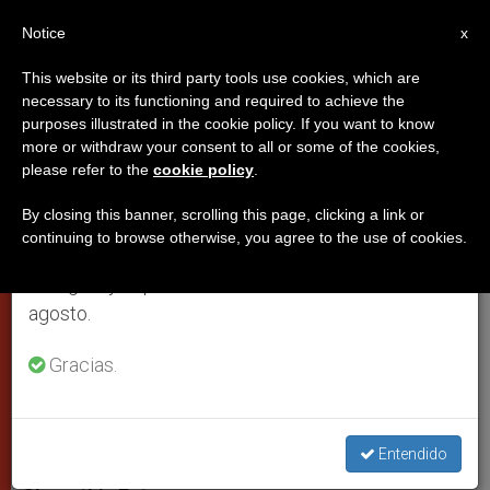
ES
Notice
×
x
Aviso importante
This website or its third party tools use cookies, which are
necessary to its functioning and required to achieve the
Del 27 de julio al 7 de agosto haremos la pausa
purposes illustrated in the cookie policy. If you want to know
Las prioridades en la
anual, aprovechando que en el periodo de verano
more or withdraw your consent to all or some of the cookies,
please refer to the
cookie policy
.
se generan menos informaciones y también el
comunicación para la Iglesia
consumo de las mismas disminuye.
By closing this banner, scrolling this page, clicking a link or
continuing to browse otherwise, you agree to the use of cookies.
Retomamos el trabajo ordinario de las ediciones
Monseñor Foley revela conclusiones de
en inglés y español de ZENIT el lunes 10 de
la asamblea del Consejo para las
agosto.
Comunicaciones Sociales
Gracias.
MARZO 23, 2007 00:00
ZENIT STAFF
CIUDAD DEL
VATICANO
W
M
F
T
S
h
e
a
w
h
Entendido
a
s
c
i
a
t
s
e
t
r