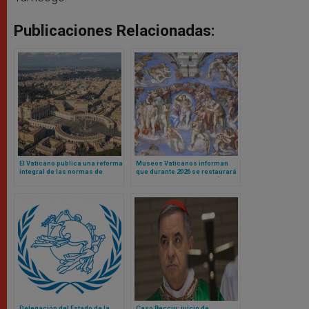
Publicaciones Relacionadas:
El Vaticano publica una reforma
Museos Vaticanos informan
integral de las normas de
que durante 2026 se restaurará
contratación pública para
el Juicio Final de Miguel Ángel
fortalecer la transparencia y la
en Capilla Sixtina
eficiencia
Delegación del Estado de la
Caso Becciu: juicio de