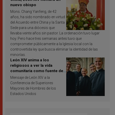
nuevo obispo
Mons. Chang Yanfeng, de 42
años, ha sido nombrado en virtud
del Acuerdo entre China y la Santa
Sede para una diócesis que
llevaba veinte años sin pastor. La ordenación tuvo lugar
hoy. Pero hace tres semanas antes tuvo que
comprometer públicamente a la Iglesia local con la
controvertida ley que busca eliminar la identidad de las
minorías.
León XIV anima a los
religiosos a ver la vida
comunitaria como fuente de
inspiración y santificación
Mensaje de León XIV a la
Conferencia de Superiores
Mayores de Hombres de los
Estados Unidos