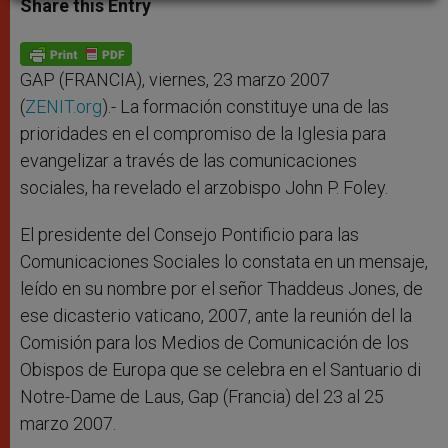
Share this Entry
s
e
b
t
e
A
n
o
e
p
g
o
r
p
e
k
r
GAP (FRANCIA), viernes, 23 marzo 2007
(
ZENIT.org
).- La formación constituye una de las
prioridades en el compromiso de la Iglesia para
evangelizar a través de las comunicaciones
sociales, ha revelado el arzobispo John P. Foley.
El presidente del Consejo Pontificio para las
Comunicaciones Sociales lo constata en un mensaje,
leído en su nombre por el señor Thaddeus Jones, de
ese dicasterio vaticano, 2007, ante la reunión del la
Comisión para los Medios de Comunicación de los
Obispos de Europa que se celebra en el Santuario di
Notre-Dame de Laus, Gap (Francia) del 23 al 25
marzo 2007.