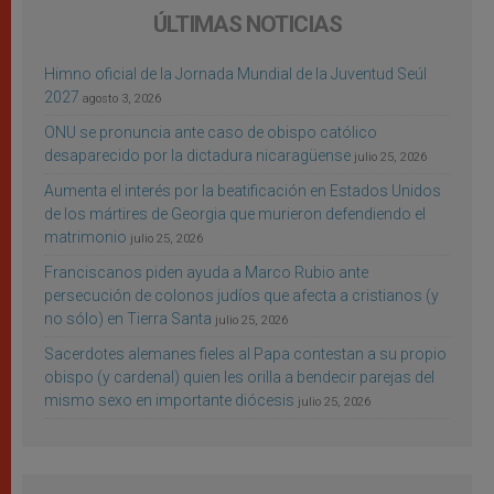
ÚLTIMAS NOTICIAS
Himno oficial de la Jornada Mundial de la Juventud Seúl
2027
agosto 3, 2026
ONU se pronuncia ante caso de obispo católico
desaparecido por la dictadura nicaragüense
julio 25, 2026
Aumenta el interés por la beatificación en Estados Unidos
de los mártires de Georgia que murieron defendiendo el
matrimonio
julio 25, 2026
Franciscanos piden ayuda a Marco Rubio ante
persecución de colonos judíos que afecta a cristianos (y
no sólo) en Tierra Santa
julio 25, 2026
Sacerdotes alemanes fieles al Papa contestan a su propio
obispo (y cardenal) quien les orilla a bendecir parejas del
mismo sexo en importante diócesis
julio 25, 2026