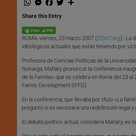
h
e
a
w
h
a
s
c
i
a
t
s
e
t
r
Share this Entry
s
e
b
t
e
A
n
o
e
p
g
o
r
p
e
k
ROMA, viernes, 23 marzo 2007 (
ZENIT.org
).- La
r
ideológicos actuales que están teniendo por víct
Profesora de Ciencias Políticas de la Universida
Noruega, Matlary pronunció la conferencia inaug
de la Familia», que se celebra en Roma del 23 al 2
Family Development (IFFD).
En la conferencia, que llevaba por título «La fami
preguntó si es necesaria una redefinición legal y p
El debate político actual, considera Matlary, es 