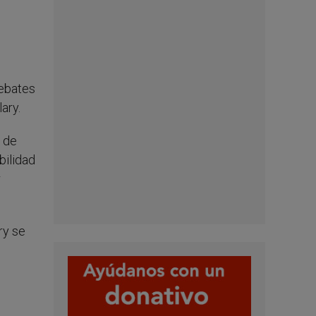
debates
ary.
s de
bilidad
r
ry se