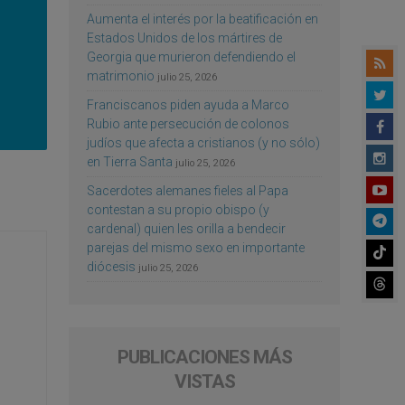
Aumenta el interés por la beatificación en
Estados Unidos de los mártires de
Georgia que murieron defendiendo el
matrimonio
julio 25, 2026
Franciscanos piden ayuda a Marco
Rubio ante persecución de colonos
judíos que afecta a cristianos (y no sólo)
en Tierra Santa
julio 25, 2026
Sacerdotes alemanes fieles al Papa
contestan a su propio obispo (y
cardenal) quien les orilla a bendecir
parejas del mismo sexo en importante
diócesis
julio 25, 2026
PUBLICACIONES MÁS
VISTAS