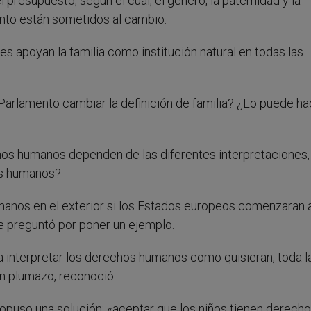
 presupuesto, según el cual, el género, la paternidad y la
anto están sometidos al cambio.
es apoyan la familia como institución natural en todas las
 Parlamento cambiar la definición de familia? ¿Lo puede ha
chos humanos dependen de las diferentes interpretaciones,
os humanos?
anos en el exterior si los Estados europeos comenzaran 
se preguntó por poner un ejemplo.
ra interpretar los derechos humanos como quisieran, toda l
un plumazo, reconoció.
ropuso una solución: «aceptar que los niños tienen derech