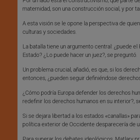
Por un lado está el constructivismo, que parte del
maternidad, son una construcción social, y por t
A esta visión se le opone la perspectiva de quien
culturas y sociedades.
La batalla tiene un argumento central: ¿puede el
Estado? ¿Lo puede hacer un juez?, se preguntó.
Un problema crucial, añadió, es que, si los dere
entonces, ¿pueden seguir definiéndose derech
¿Cómo podría Europa defender los derechos hum
redefinir los derechos humanos en su interior?, 
Si se dejara libertad a los estados «canallas» pa
política exterior de Occidente desparecería de 
Para superar los debates ideológicos, Matlary p