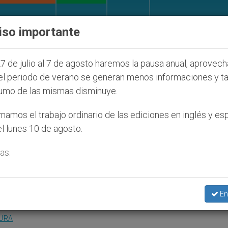
IGLESIA Y MUNDO
DOCUMENTOS
DONATIVOS
iso importante
nos judíos que afecta a cristianos (y no sólo) en Tier
7 de julio al 7 de agosto haremos la pausa anual, aprovec
el periodo de verano se generan menos informaciones y t
umo de las mismas disminuye.
iños están por encima de l
amos el trabajo ordinario de las ediciones en inglés y es
l lunes 10 de agosto.
as.
lary
En
TURA