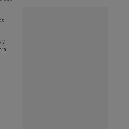
os
s y
ora.