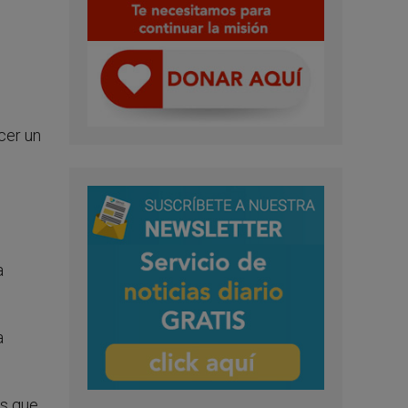
cer un
a
a
os que