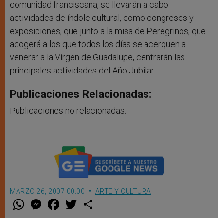
comunidad franciscana, se llevarán a cabo
actividades de índole cultural, como congresos y
exposiciones, que junto a la misa de Peregrinos, que
acogerá a los que todos los días se acerquen a
venerar a la Virgen de Guadalupe, centrarán las
principales actividades del Año Jubilar.
Publicaciones Relacionadas:
Publicaciones no relacionadas.
MARZO 26, 2007 00:00
ARTE Y CULTURA
W
M
F
T
S
h
e
a
w
h
a
s
c
i
a