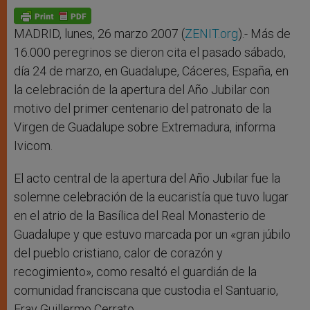
A
n
o
e
p
g
o
r
p
e
k
r
MADRID, lunes, 26 marzo 2007 (
ZENIT.org
).- Más de
16.000 peregrinos se dieron cita el pasado sábado,
día 24 de marzo, en Guadalupe, Cáceres, España, en
la celebración de la apertura del Año Jubilar con
motivo del primer centenario del patronato de la
Virgen de Guadalupe sobre Extremadura, informa
Ivicom.
El acto central de la apertura del Año Jubilar fue la
solemne celebración de la eucaristía que tuvo lugar
en el atrio de la Basílica del Real Monasterio de
Guadalupe y que estuvo marcada por un «gran júbilo
del pueblo cristiano, calor de corazón y
recogimiento», como resaltó el guardián de la
comunidad franciscana que custodia el Santuario,
Fray Guillermo Cerrato.