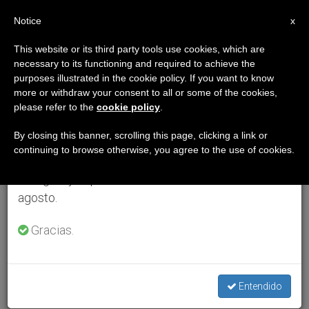
ES
Notice
×
x
Aviso importante
This website or its third party tools use cookies, which are
necessary to its functioning and required to achieve the
Del 27 de julio al 7 de agosto haremos la pausa
purposes illustrated in the cookie policy. If you want to know
anual, aprovechando que en el periodo de verano
more or withdraw your consent to all or some of the cookies,
please refer to the
cookie policy
.
se generan menos informaciones y también el
consumo de las mismas disminuye.
By closing this banner, scrolling this page, clicking a link or
continuing to browse otherwise, you agree to the use of cookies.
Retomamos el trabajo ordinario de las ediciones
en inglés y español de ZENIT el lunes 10 de
agosto.
Gracias.
Entendido