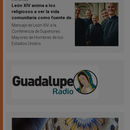
León XIV anima a los
religiosos a ver la vida
comunitaria como fuente de
inspiración y santificación
Mensaje de León XIV a la
Conferencia de Superiores
Mayores de Hombres de los
Estados Unidos