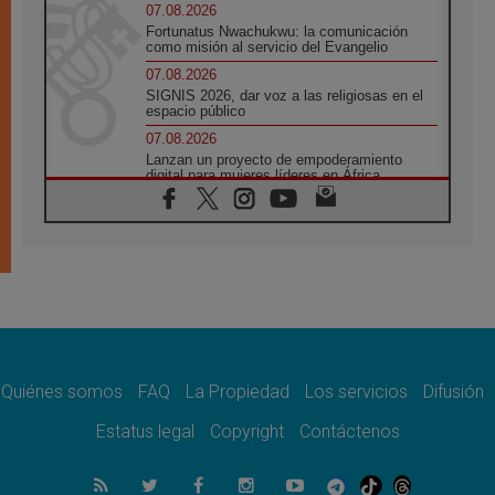
07.08.2026
Fortunatus Nwachukwu: la comunicación
como misión al servicio del Evangelio
07.08.2026
SIGNIS 2026, dar voz a las religiosas en el
espacio público
07.08.2026
Lanzan un proyecto de empoderamiento
digital para mujeres líderes en África
07.08.2026
Programa oficial del Viaje Apostólico del
Papa León XIV a Francia
07.08.2026
Obispos de Ecuador: El bien de las familias
no admite premuras legislativas
06.08.2026
Cardenal Parolin: La paz comienza con la
empatía al dolor del otro
Quiénes somos
FAQ
La Propiedad
Los servicios
Difusión
06.08.2026
Fray Marco Vianelli: Aprender el Evangelio
Estatus legal
Copyright
Contáctenos
de la Paz en la Escuela de San Francisco
06.08.2026
La visita del Papa León XIV a Asís en un