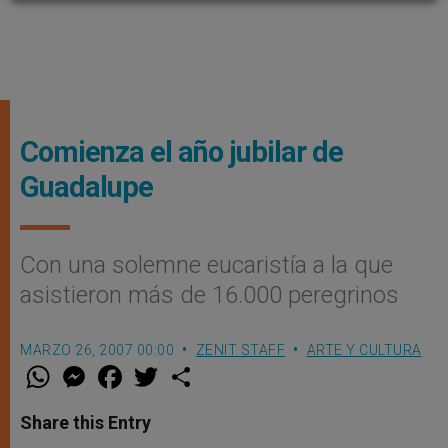
Comienza el año jubilar de
Guadalupe
Con una solemne eucaristía a la que
asistieron más de 16.000 peregrinos
MARZO 26, 2007 00:00
ZENIT STAFF
ARTE Y CULTURA
W
M
F
T
S
h
e
a
w
h
a
s
c
i
a
t
s
e
t
r
Share this Entry
s
e
b
t
e