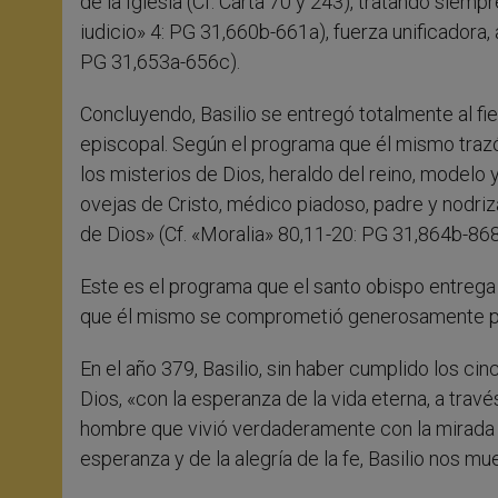
de la Iglesia (Cf. Carta 70 y 243), tratando siemp
iudicio» 4: PG 31,660b-661a), fuerza unificadora,
PG 31,653a-656c).
Concluyendo, Basilio se entregó totalmente al fiel
episcopal. Según el programa que él mismo trazó,
los misterios de Dios, heraldo del reino, modelo y
ovejas de Cristo, médico piadoso, padre y nodriz
de Dios» (Cf. «Moralia» 80,11-20: PG 31,864b-868
Este es el programa que el santo obispo entrega 
que él mismo se comprometió generosamente por
En el año 379, Basilio, sin haber cumplido los ci
Dios, «con la esperanza de la vida eterna, a trav
hombre que vivió verdaderamente con la mirada p
esperanza y de la alegría de la fe, Basilio nos m