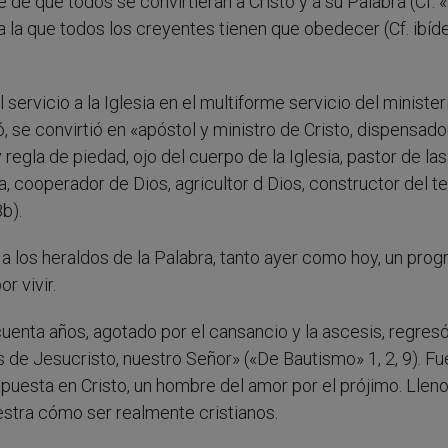
re de que todos se convirtieran a Cristo y a su Palabra (Cf. 
 a la que todos los creyentes tienen que obedecer (Cf. ibíd
 servicio a la Iglesia en el multiforme servicio del minister
 se convirtió en «apóstol y ministro de Cristo, dispensado
 regla de piedad, ojo del cuerpo de la Iglesia, pastor de las
a, cooperador de Dios, agricultor d Dios, constructor del 
b).
a los heraldos de la Palabra, tanto ayer como hoy, un pro
 vivir.
ncuenta años, agotado por el cansancio y la ascesis, regresó
és de Jesucristo, nuestro Señor» («De Bautismo» 1, 2, 9). Fu
uesta en Cristo, un hombre del amor por el prójimo. Lleno
uestra cómo ser realmente cristianos.