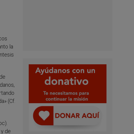
icos
nto la
íntesis
 de
ndanos,
rtando
a» (Cf.
bc).
 y de