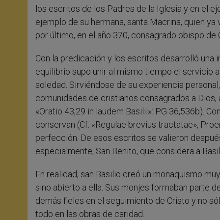
los escritos de los Padres de la Iglesia y en el ej
ejemplo de su hermana, santa Macrina, quien ya 
por último, en el año 370, consagrado obispo de 
Con la predicación y los escritos desarrolló una i
equilibrio supo unir al mismo tiempo el servicio a
soledad. Sirviéndose de su experiencia personal
comunidades de cristianos consagrados a Dios, a
«Oratio 43,29 in laudem Basilii»: PG 36,536b). Co
conservan (Cf. «Regulae brevius tractatae», Proem
perfección. De esos escritos se valieron después
especialmente, San Benito, que considera a Basil
En realidad, san Basilio creó un monaquismo muy p
sino abierto a ella. Sus monjes formaban parte de
demás fieles en el seguimiento de Cristo y no sól
todo en las obras de caridad.