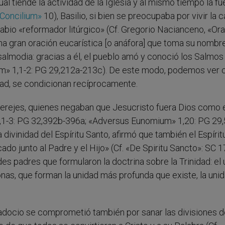
ual tiende la actividad de la Iglesia y al mismo tiempo la f
Concilium»
10), Basilio, si bien se preocupaba por vivir la c
 sabio «reformador litúrgico» (Cf. Gregorio Nacianceno, «Ora
una gran oración eucarística [o anáfora] que toma su nombr
salmodia: gracias a él, el pueblo amó y conoció los Salmos 
lmum» 1,1-2: PG 29,212a-213c). De este modo, podemos ver
ridad, se condicionan recíprocamente.
 herejes, quienes negaban que Jesucristo fuera Dios como 
 52,1-3: PG 32,392b-396a; «Adversus Eunomium» 1,20: PG 29,
ivinidad del Espíritu Santo, afirmó que también el Espírit
ado junto al Padre y el Hijo» (Cf. «De Spiritu Sancto»: SC 1
des padres que formularon la doctrina sobre la Trinidad: el
nas, que forman la unidad más profunda que existe, la uni
apadocio se comprometió también por sanar las divisiones d