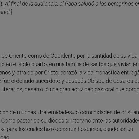
t. Al final de la audiencia, el Papa saludó a los peregrinos e
añol:]
ia de Oriente como de Occidente por la santidad de su vida,
ó en el siglo cuarto, en una familia de santos que vivían en
nos y, atraído por Cristo, abrazó la vida monástica entre
arde fue ordenado sacerdote y después Obispo de Cesarea d
iterarios, desarrolló una gran actividad pastoral que comp
ación de muchas «fraternidades» o comunidades de cristia
 Como pastor de su diócesis, intervino ante las autoridade
os, para los cuales hizo construir hospicios, dando así un
idad.