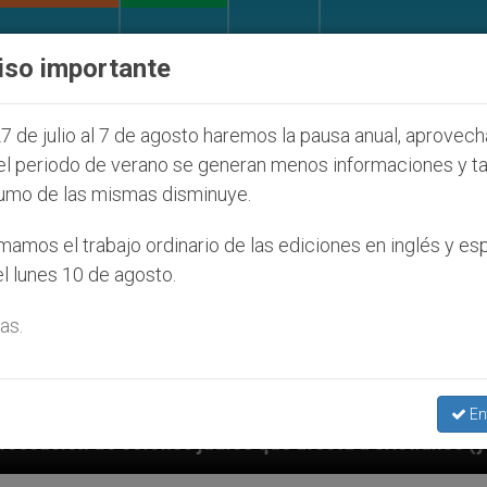
IGLESIA Y MUNDO
DOCUMENTOS
DONATIVOS
iso importante
7 de julio al 7 de agosto haremos la pausa anual, aprovec
el periodo de verano se generan menos informaciones y t
umo de las mismas disminuye.
amos el trabajo ordinario de las ediciones en inglés y es
l lunes 10 de agosto.
as.
En
díos que afecta a cristianos (y no sólo) en Tierra Sa