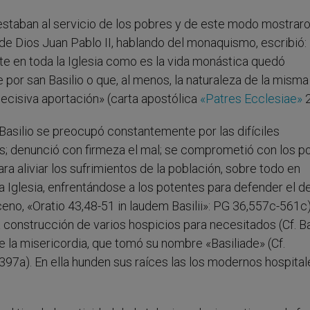
estaban al servicio de los pobres y de este modo mostraro
 de Dios Juan Pablo II, hablando del monaquismo, escribió:
te en toda la Iglesia como es la vida monástica quedó
e por san Basilio o que, al menos, la naturaleza de la misma
ecisiva aportación» (carta apostólica
«Patres Ecclesiae»
2
Basilio se preocupó constantemente por las difíciles
les; denunció con firmeza el mal; se comprometió con los p
ra aliviar los sufrimientos de la población, sobre todo en
a Iglesia, enfrentándose a los potentes para defender el 
eno, «Oratio 43,48-51 in laudem Basilii»: PG 36,557c-561c)
 construcción de varios hospicios para necesitados (Cf. Bas
 la misericordia, que tomó su nombre «Basiliade» (Cf.
397a). En ella hunden sus raíces las los modernos hospital