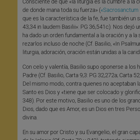
Consciente de que «la liturgia es la cumbre a la c
de donde mana toda su fuerza» (
«Sacrosanctum 
que es la característica de la fe, fue también un
43,34 in laudem Basilii»: PG 36,541c). Nos dejó 
ha dado un orden fundamental a la oración y a la 
rezarlos incluso de noche (Cf. Basilio, «In Psa
liturgia, adoración, oración están unidas a la ca
Con celo y valentía, Basilio supo oponerse a los
Padre (Cf. Basilio, Carta 9,3: PG 32,272a; Carta
Del mismo modo, contra quienes no aceptaban la d
Santo es Dios y «tiene que ser colocado y glorific
348). Por este motivo, Basilio es uno de los gran
Dios, dado que es Amor, es un Dios en tres Perso
divina.
En su amor por Cristo y su Evangelio, el gran c