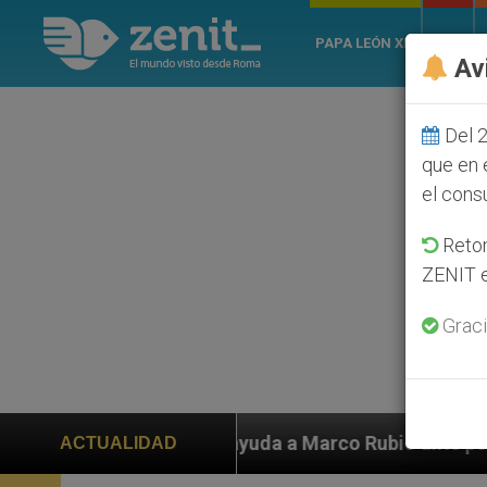
PAPA LEÓN XIV
ROMA
Av
Del 2
que en 
el cons
Retom
ZENIT e
Graci
en ayuda a Marco Rubio ante persecución de colonos ju
ACTUALIDAD