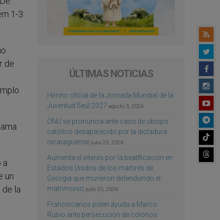
«De
em 1-3:
io
r de
ÚLTIMAS NOTICIAS
templo
Himno oficial de la Jornada Mundial de la
Juventud Seúl 2027
agosto 3, 2026
ONU se pronuncia ante caso de obispo
grama
católico desaparecido por la dictadura
nicaragüense
julio 25, 2026
Aumenta el interés por la beatificación en
 a
Estados Unidos de los mártires de
e un
Georgia que murieron defendiendo el
 de la
matrimonio
julio 25, 2026
Franciscanos piden ayuda a Marco
Rubio ante persecución de colonos