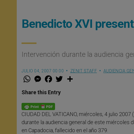
Benedicto XVI present
Intervención durante la audiencia ge
JULIO 04, 2007 00:00
ZENIT STAFF
AUDIENCIA GE
W
M
F
T
S
h
e
a
w
h
a
s
c
i
a
t
s
e
t
r
Share this Entry
s
e
b
t
e
A
n
o
e
p
g
o
r
p
e
k
CIUDAD DEL VATICANO, miércoles, 4 julio 2007 (
r
durante la audiencia general de este miércoles d
en Capadocia, fallecido en el año 379.