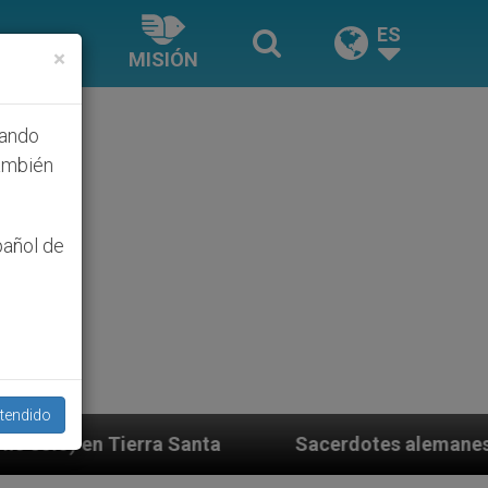
ES
×
MISIÓN
hando
ambién
pañol de
tendido
nta
Sacerdotes alemanes fieles al Papa contesta