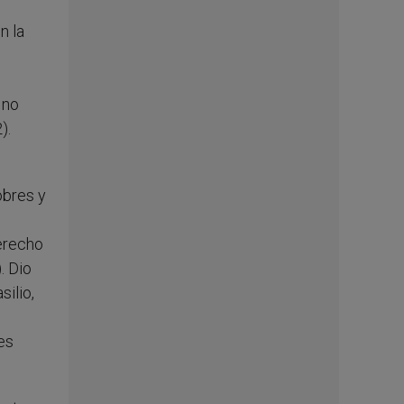
n la
 no
).
obres y
derecho
. Dio
ilio,
es