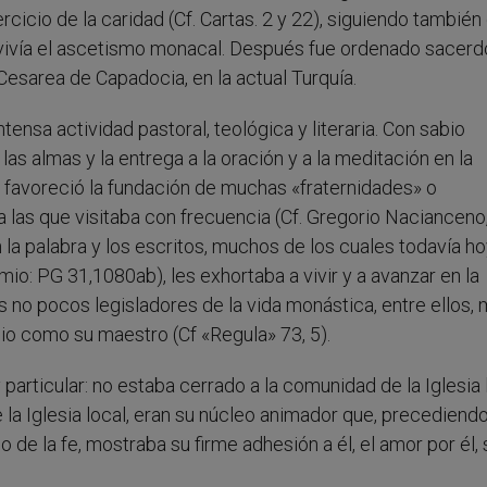
ercicio de la caridad (Cf. Cartas. 2 y 22), siguiendo también 
vivía el ascetismo monacal. Después fue ordenado sacerdo
Cesarea de Capadocia, en la actual Turquía.
ntensa actividad pastoral, teológica y literaria. Con sabio
 las almas y la entrega a la oración y a la meditación en la
, favoreció la fundación de muchas «fraternidades» o
 las que visitaba con frecuencia (Cf. Gregorio Nacianceno
n la palabra y los escritos, muchos de los cuales todavía h
io: PG 31,1080ab), les exhortaba a vivir y a avanzar en la
 no pocos legisladores de la vida monástica, entre ellos,
io como su maestro (Cf «Regula» 73, 5).
articular: no estaba cerrado a la comunidad de la Iglesia l
 la Iglesia local, eran su núcleo animador que, precediendo
o de la fe, mostraba su firme adhesión a él, el amor por él,