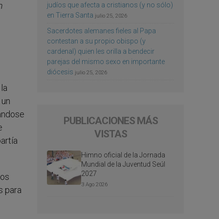
n
judíos que afecta a cristianos (y no sólo)
en Tierra Santa
julio 25, 2026
Sacerdotes alemanes fieles al Papa
contestan a su propio obispo (y
cardenal) quien les orilla a bendecir
parejas del mismo sexo en importante
diócesis
julio 25, 2026
 la
 un
gándose
PUBLICACIONES MÁS
e
VISTAS
artía
Himno oficial de la Jornada
Mundial de la Juventud Seúl
2027
nos
3 Ago 2026
s para