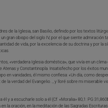
 de la Iglesia, san Basilio, definido por los textos litúrg
un gran obispo del siglo IV, por el que siente admiración ta
ntidad de vida, por la excelencia de su doctrina y por la s
icas.
ntos, «verdadera Iglesia doméstica», que vivía en un clima
e Atenas y Constantinopla. Insatisfecho por los éxitos mu
mpo en vanidades, él mismo confiesa: «Un día, como despe
 de la verdad del Evangelio…, y lloré sobre mi miserable vid
 él y a escucharle solo a él (Cf. «Moralia» 80,1: PG 31,860
en la oración, en la meditación de las Sagradas Escrituras