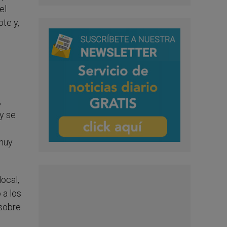
el
te y,
,
oy se
 muy
ocal,
 a los
 sobre