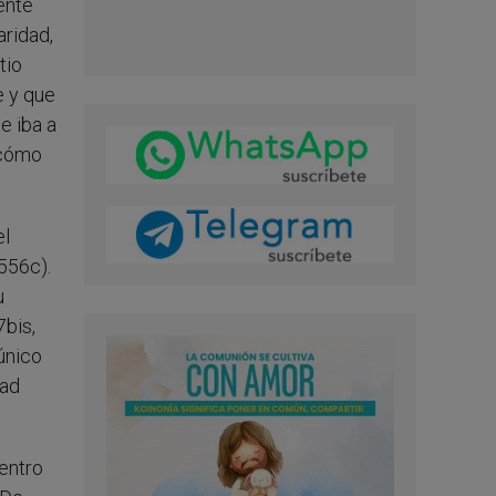
uente
aridad,
tio
e y que
e iba a
 cómo
el
556c).
u
7bis,
 único
dad
entro