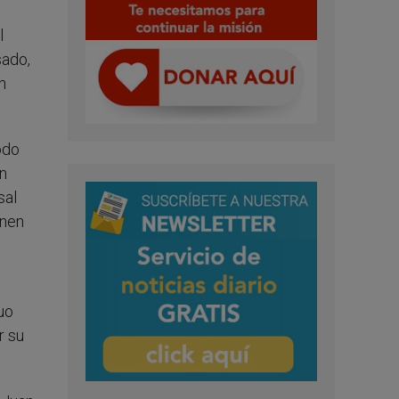
l
sado,
n
odo
ón
sal
enen
guo
r su