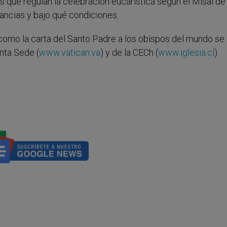
que regulan la celebración eucarística según el Misal de
tancias y bajo qué condiciones.
omo la carta del Santo Padre a los obispos del mundo se
nta Sede (
www.vatican.va
) y de la CECh (
www.iglesia.cl
)