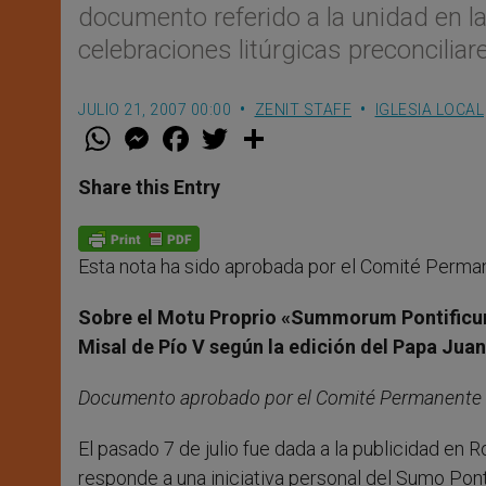
documento referido a la unidad en la
celebraciones litúrgicas preconciliar
JULIO 21, 2007 00:00
ZENIT STAFF
IGLESIA LOCAL
W
M
F
T
S
h
e
a
w
h
a
s
c
i
a
t
s
e
t
r
Share this Entry
s
e
b
t
e
A
n
o
e
p
g
o
r
p
e
k
Esta nota ha sido aprobada por el Comité Permane
r
Sobre el Motu Proprio «Summorum Pontificum»
Misal de Pío V según la edición del Papa Juan
Documento aprobado por el Comité Permanente de
El pasado 7 de julio fue dada a la publicidad en 
responde a una iniciativa personal del Sumo Pontíf