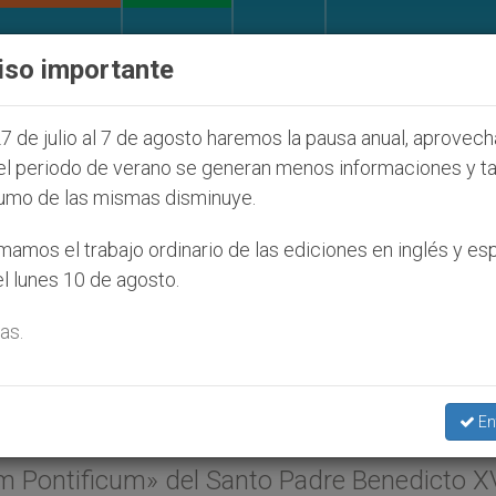
IGLESIA Y MUNDO
DOCUMENTOS
DONATIVOS
iso importante
 que afecta a cristianos (y no sólo) en Tierra Santa
7 de julio al 7 de agosto haremos la pausa anual, aprovec
el periodo de verano se generan menos informaciones y t
umo de las mismas disminuye.
iturgia de la Conferencia
amos el trabajo ordinario de las ediciones en inglés y es
l lunes 10 de agosto.
e la liturgia preconciliar
as.
ENIT.org
).-La Comisión Nacional de Liturgia
En
ado a conocer una Nota sobre la Carta
 Pontificum» del Santo Padre Benedicto XV