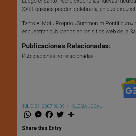
Luego el Santo Padre expone las nuevas medidas 
XXIII: quiénes pueden celebrarla, en qué circuns
Tanto el Motu Proprio «Summorum Pontificum» c
encuentran publicados en los sitios web de la Sa
Publicaciones Relacionadas:
Publicaciones no relacionadas.
JULIO 21, 2007 00:00
IGLESIA LOCAL
W
M
F
T
S
h
e
a
w
h
a
s
c
i
a
t
s
e
t
r
Share this Entry
s
e
b
t
e