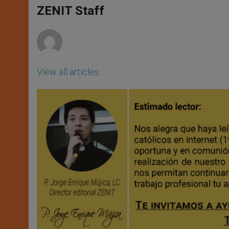
A
n
o
e
p
g
o
r
ZENIT Staff
p
e
k
r
View all articles