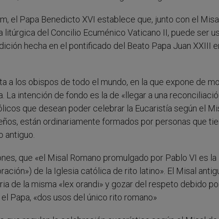
m, el Papa Benedicto XVI establece que, junto con el Misa
 litúrgica del Concilio Ecuménico Vaticano II, puede ser u
dición hecha en el pontificado del Beato Papa Juan XXIII e
rta a los obispos de todo el mundo, en la que expone de m
La intención de fondo es la de «llegar a una reconciliaci
tólicos que desean poder celebrar la Eucaristía según el Mi
queños, están ordinariamente formados por personas que ti
o antiguo.
ciones, que «el Misal Romano promulgado por Pablo VI es la
ración») de la Iglesia católica de rito latino». El Misal anti
a de la misma «lex orandi» y gozar del respeto debido po
 el Papa, «dos usos del único rito romano»