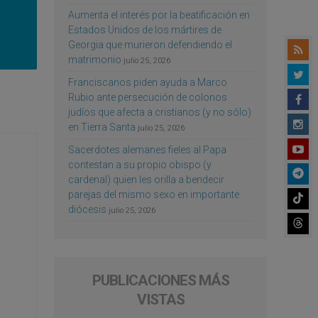
Aumenta el interés por la beatificación en
Estados Unidos de los mártires de
Georgia que murieron defendiendo el
matrimonio
julio 25, 2026
Franciscanos piden ayuda a Marco
Rubio ante persecución de colonos
judíos que afecta a cristianos (y no sólo)
en Tierra Santa
julio 25, 2026
Sacerdotes alemanes fieles al Papa
contestan a su propio obispo (y
cardenal) quien les orilla a bendecir
parejas del mismo sexo en importante
diócesis
julio 25, 2026
PUBLICACIONES MÁS
VISTAS