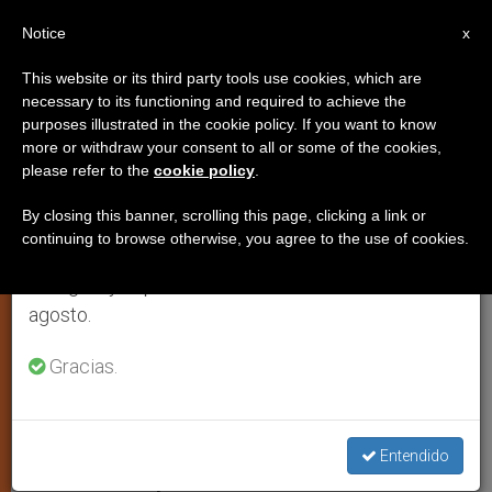
ES
Notice
×
x
Aviso importante
This website or its third party tools use cookies, which are
necessary to its functioning and required to achieve the
Del 27 de julio al 7 de agosto haremos la pausa
purposes illustrated in the cookie policy. If you want to know
Nuevo arzobispo de Pamplona:
anual, aprovechando que en el periodo de verano
more or withdraw your consent to all or some of the cookies,
please refer to the
cookie policy
.
se generan menos informaciones y también el
«Quiero ser testigo de paz y de
consumo de las mismas disminuye.
esperanza»
By closing this banner, scrolling this page, clicking a link or
continuing to browse otherwise, you agree to the use of cookies.
Retomamos el trabajo ordinario de las ediciones
en inglés y español de ZENIT el lunes 10 de
Entrevista a monseñor Francisco Pérez
agosto.
González
Gracias.
JULIO 31, 2007 00:00
ZENIT STAFF
IGLESIA LOCAL
W
M
F
T
S
h
e
a
w
h
a
s
c
i
a
Entendido
t
s
e
t
r
Share this Entry
s
e
b
t
e