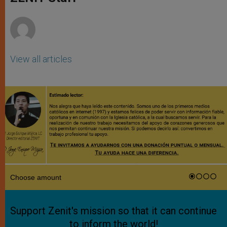
p
e
k
r
View all articles