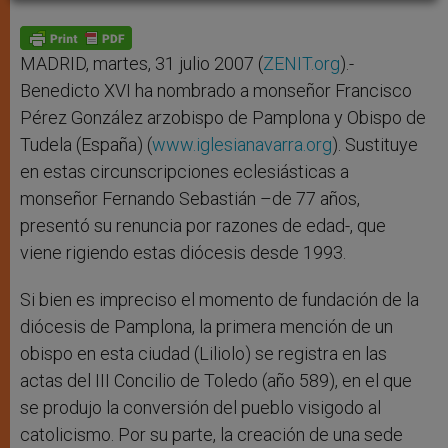
A
n
o
e
p
g
o
r
p
e
k
r
MADRID, martes, 31 julio 2007 (
ZENIT.org
).-
Benedicto XVI ha nombrado a monseñor Francisco
Pérez González arzobispo de Pamplona y Obispo de
Tudela (España) (
www.iglesianavarra.org
). Sustituye
en estas circunscripciones eclesiásticas a
monseñor Fernando Sebastián –de 77 años,
presentó su renuncia por razones de edad-, que
viene rigiendo estas diócesis desde 1993.
Si bien es impreciso el momento de fundación de la
diócesis de Pamplona, la primera mención de un
obispo en esta ciudad (Liliolo) se registra en las
actas del III Concilio de Toledo (año 589), en el que
se produjo la conversión del pueblo visigodo al
catolicismo. Por su parte, la creación de una sede