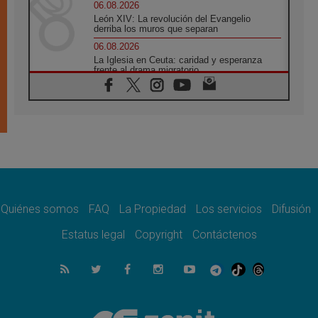
06.08.2026
León XIV: La revolución del Evangelio
derriba los muros que separan
06.08.2026
La Iglesia en Ceuta: caridad y esperanza
frente al drama migratorio
06.08.2026
La visita del Papa a Perú será un tiempo de
gracia reconciliación y esperanza
06.08.2026
Cardenal Rossi: "La llegada del Papa León a
Argentina es un homenaje a Francisco"
06.08.2026
En Asís, León XIV invita a los jóvenes a
«construir la civilización del amor»
Quiénes somos
FAQ
La Propiedad
Los servicios
Difusión
05.08.2026
El cardenal Parolin en México: Toda la
Estatus legal
Copyright
Contáctenos
sociedad necesita el mensaje del Evangelio
05.08.2026
Santa María la Mayor, Makrickas: La gracia
de Dios desciende sobre el mundo
05.08.2026
Cristianos y confucianos: Respeto y
sabiduría para afrontar los urgentes desafíos