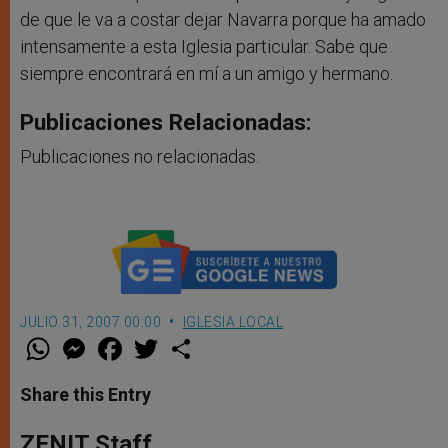
de que le va a costar dejar Navarra porque ha amado
intensamente a esta Iglesia particular. Sabe que
siempre encontrará en mí a un amigo y hermano.
Publicaciones Relacionadas:
Publicaciones no relacionadas.
JULIO 31, 2007 00:00
IGLESIA LOCAL
W
M
F
T
S
h
e
a
w
h
a
s
c
i
a
t
s
e
t
r
Share this Entry
s
e
b
t
e
A
n
o
e
p
g
o
r
ZENIT Staff