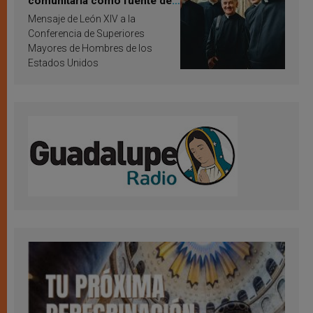
comunitaria como fuente de
inspiración y santificación
Mensaje de León XIV a la
Conferencia de Superiores
Mayores de Hombres de los
Estados Unidos