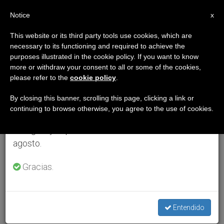
ES
Notice
×
x
Aviso importante
This website or its third party tools use cookies, which are
necessary to its functioning and required to achieve the
Del 27 de julio al 7 de agosto haremos la pausa
purposes illustrated in the cookie policy. If you want to know
anual, aprovechando que en el periodo de verano
more or withdraw your consent to all or some of the cookies,
please refer to the
cookie policy
.
se generan menos informaciones y también el
consumo de las mismas disminuye.
By closing this banner, scrolling this page, clicking a link or
continuing to browse otherwise, you agree to the use of cookies.
Retomamos el trabajo ordinario de las ediciones
en inglés y español de ZENIT el lunes 10 de
agosto.
Gracias.
Entendido