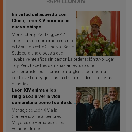
PAPA LEÓN XIV
En virtud del acuerdo con
China, León XIV nombra un
nuevo obispo
Mons. Chang Yanfeng, de 42
años, ha sido nombrado en virtud
del Acuerdo entre China y la Santa
Sede para una diócesis que
llevaba veinte años sin pastor. La ordenación tuvo lugar
hoy. Pero hace tres semanas antes tuvo que
comprometer públicamente a la Iglesia local con la
controvertida ley que busca eliminar la identidad de las
minorías.
León XIV anima a los
religiosos a ver la vida
comunitaria como fuente de
inspiración y santificación
Mensaje de León XIV a la
Conferencia de Superiores
Mayores de Hombres de los
Estados Unidos