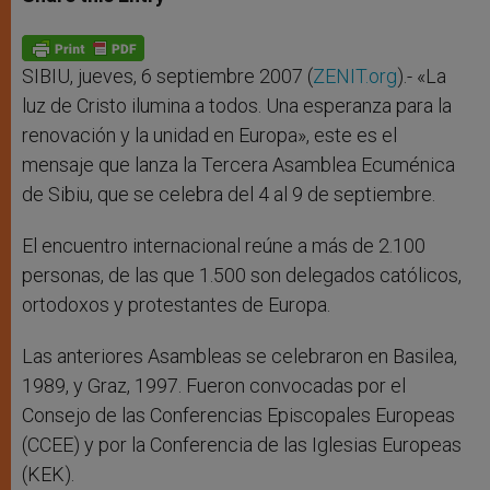
s
e
b
t
e
A
n
o
e
p
g
o
r
p
e
k
r
SIBIU, jueves, 6 septiembre 2007 (
ZENIT.org
).- «La
luz de Cristo ilumina a todos. Una esperanza para la
renovación y la unidad en Europa», este es el
mensaje que lanza la Tercera Asamblea Ecuménica
de Sibiu, que se celebra del 4 al 9 de septiembre.
El encuentro internacional reúne a más de 2.100
personas, de las que 1.500 son delegados católicos,
ortodoxos y protestantes de Europa.
Las anteriores Asambleas se celebraron en Basilea,
1989, y Graz, 1997. Fueron convocadas por el
Consejo de las Conferencias Episcopales Europeas
(CCEE) y por la Conferencia de las Iglesias Europeas
(KEK).