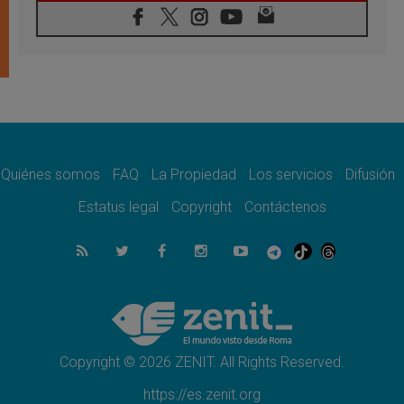
07.08.2026
Filipinas: el Vicariato Apostólico de Calapán
se convierte en diócesis
07.08.2026
Honduras: Los desplazados invisibles de una
crisis olvidada
07.08.2026
Bokalic: "En Argentina el Papa León señalará
el compromiso del cristiano"
Quiénes somos
FAQ
La Propiedad
Los servicios
Difusión
07.08.2026
La matanza de niños en Gaza no cesa: 300
Estatus legal
Copyright
Contáctenos
muertos en 300 días
07.08.2026
Tagle: La guerra desfigura el mundo, solo la
revelación de Dios lo transfigura
07.08.2026
Presentada la Trienal de Arte de las
Universidades Católicas: «Exercises in
Empathy»
Copyright © 2026 ZENIT. All Rights Reserved.
https://es.zenit.org