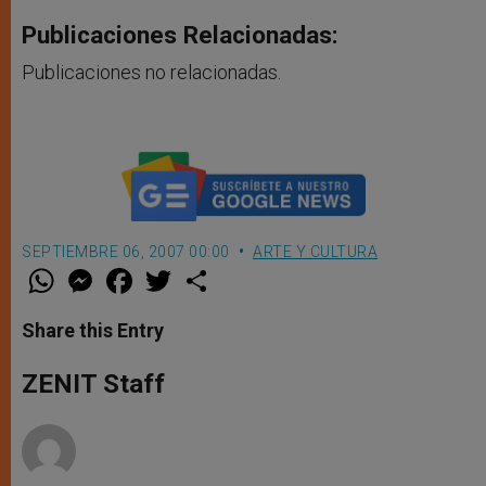
Publicaciones Relacionadas:
Publicaciones no relacionadas.
SEPTIEMBRE 06, 2007 00:00
ARTE Y CULTURA
W
M
F
T
S
h
e
a
w
h
a
s
c
i
a
t
s
e
t
r
Share this Entry
s
e
b
t
e
A
n
o
e
p
g
o
r
ZENIT Staff
p
e
k
r