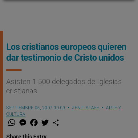
Los cristianos europeos quieren
dar testimonio de Cristo unidos
Asisten 1.500 delegados de Iglesias
cristianas
SEPTIEMBRE 06, 2007 00:00
ZENIT STAFF
ARTE Y
CULTURA
W
M
F
T
S
h
e
a
w
h
a
s
c
i
a
t
s
e
t
r
Share this Entry