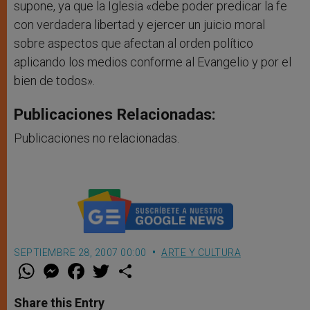
supone, ya que la Iglesia «debe poder predicar la fe
con verdadera libertad y ejercer un juicio moral
sobre aspectos que afectan al orden político
aplicando los medios conforme al Evangelio y por el
bien de todos».
Publicaciones Relacionadas:
Publicaciones no relacionadas.
SEPTIEMBRE 28, 2007 00:00
ARTE Y CULTURA
W
M
F
T
S
h
e
a
w
h
a
s
c
i
a
t
s
e
t
r
Share this Entry
s
e
b
t
e