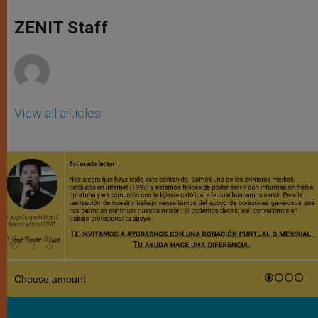
A
n
o
e
p
g
o
r
ZENIT Staff
p
e
k
r
View all articles