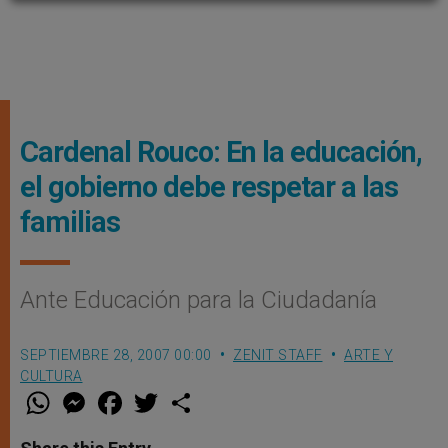
Cardenal Rouco: En la educación,
el gobierno debe respetar a las
familias
Ante Educación para la Ciudadanía
SEPTIEMBRE 28, 2007 00:00
ZENIT STAFF
ARTE Y
CULTURA
W
M
F
T
S
h
e
a
w
h
a
s
c
i
a
t
s
e
t
r