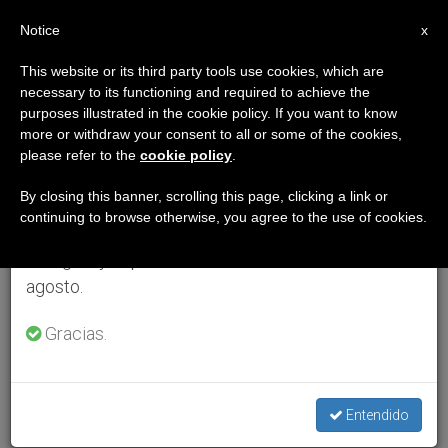
ES
Notice
×
x
Aviso importante
This website or its third party tools use cookies, which are
necessary to its functioning and required to achieve the
Del 27 de julio al 7 de agosto haremos la pausa
purposes illustrated in the cookie policy. If you want to know
anual, aprovechando que en el periodo de verano
more or withdraw your consent to all or some of the cookies,
please refer to the
cookie policy
.
se generan menos informaciones y también el
consumo de las mismas disminuye.
By closing this banner, scrolling this page, clicking a link or
continuing to browse otherwise, you agree to the use of cookies.
Retomamos el trabajo ordinario de las ediciones
en inglés y español de ZENIT el lunes 10 de
agosto.
Gracias.
Entendido