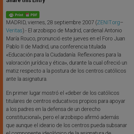
Share this Entry
s
e
b
t
e
A
n
o
e
p
g
o
r
p
e
k
r
MADRID, viernes, 28 septiembre 2007 (
ZENIT.org
–
Veritas
).- El arzobispo de Madrid, cardenal Antonio
María Rouco, pronunció este jueves en el Foro Juan
Pablo II de Madrid, una conferencia titulada
«Educación para la Ciudadanía. Reflexiones para la
valoración jurídica y ética», durante la cual ofreció un
matiz respecto a la postura de los centros católicos
ante la asignatura.
En primer lugar mostró el «deber de los católicos
titulares de centros educativos propios para apoyar
a los padres en la defensa de un derecho
constitucional», pero el arzobispo afirmó además
que aunque el ideario de los centros pueda subsanar
el componente ideológico de la asignatura de