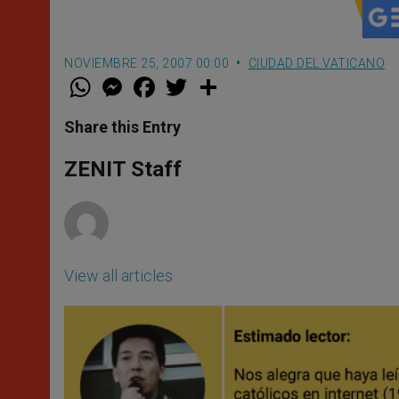
NOVIEMBRE 25, 2007 00:00
CIUDAD DEL VATICANO
W
M
F
T
S
h
e
a
w
h
a
s
c
i
a
t
s
e
t
r
Share this Entry
s
e
b
t
e
A
n
o
e
p
g
o
r
ZENIT Staff
p
e
k
r
View all articles