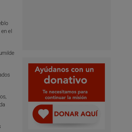
eblo
 en el
humilde
tados
os,
ada
s