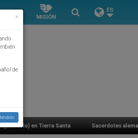
ES
×
MISIÓN
hando
ambién
pañol de
tendido
Santa
Sacerdotes alemanes fieles al Papa contes