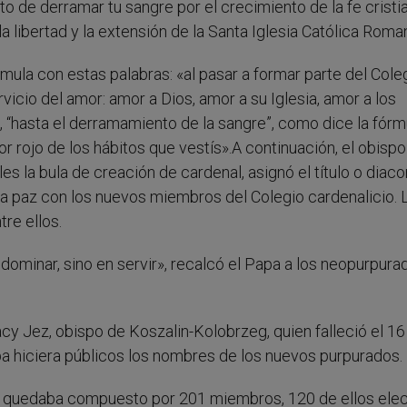
to de derramar tu sangre por el crecimiento de la fe cristi
la libertad y la extensión de la Santa Iglesia Católica Roma
mula con estas palabras: «al pasar a formar parte del Cole
rvicio del amor: amor a Dios, amor a su Iglesia, amor a los
 “hasta el derramamiento de la sangre”, como dice la fórm
r rojo de los hábitos que vestís».
A continuación, el obispo
 la bula de creación de cardenal, asignó el título o diaco
 la paz con los nuevos miembros del Colegio cardenalicio.
re ellos.
dominar, sino en servir», recalcó el Papa a los neopurpura
y Jez, obispo de Koszalin-Kolobrzeg, quien falleció el 16
apa hiciera públicos los nombres de los nuevos purpurados.
io quedaba compuesto por 201 miembros, 120 de ellos elec