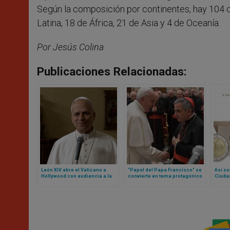
Según la composición por continentes, hay 104 
Latina, 18 de África, 21 de Asia y 4 de Oceanía.
Por Jesús Colina
Publicaciones Relacionadas:
León XIV abre el Vaticano a
“Papel del Papa Francisco” se
Así so
Hollywood con audiencia a la
convierte en tema protagónico
Ciudad
que acudirán estos actores y
en nueva etapa de juicio contra
imagen
actrices
cardenal Becciu y otras
Sede 
personas