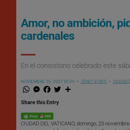
Amor, no ambición, pi
cardenales
En el consistorio celebrado este sá
NOVIEMBRE 25, 2007 00:00
ZENIT STAFF
CIUDAD 
W
M
F
T
S
h
e
a
w
h
a
s
c
i
a
t
s
e
t
r
Share this Entry
s
e
b
t
e
A
n
o
e
p
g
o
r
p
e
k
CIUDAD DEL VATICANO, domingo, 25 noviembre 
r