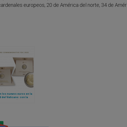
cardenales europeos, 20 de América del norte, 34 de Amér
n los nuevos euros en la
 del Vaticano: con la
 de Miguel Ángel y la
Vacante