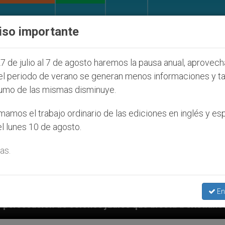
IGLESIA Y MUNDO
DOCUMENTOS
DONATIVOS
iso importante
7 de julio al 7 de agosto haremos la pausa anual, aprovec
el periodo de verano se generan menos informaciones y t
umo de las mismas disminuye.
amos el trabajo ordinario de las ediciones en inglés y es
l lunes 10 de agosto.
as.
En
judíos que afecta a cristianos (y no sólo) en Tierra 