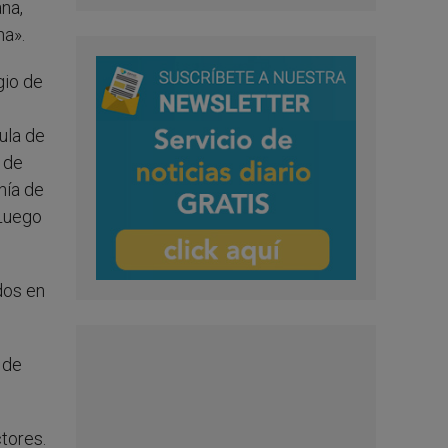
ana,
na».
gio de
ula de
 de
nía de
 Luego
dos en
 de
tores.