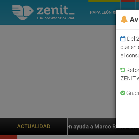
PAPA LEÓN XIV
ROMA
Av
Del 2
que en 
el cons
Retom
ZENIT e
Graci
iden ayuda a Marco Rubio ante persecución de colonos 
ACTUALIDAD