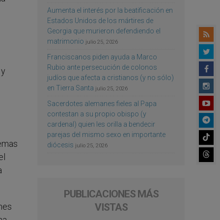
Aumenta el interés por la beatificación en
Estados Unidos de los mártires de
Georgia que murieron defendiendo el
matrimonio
julio 25, 2026
Franciscanos piden ayuda a Marco
Rubio ante persecución de colonos
 y
judíos que afecta a cristianos (y no sólo)
en Tierra Santa
julio 25, 2026
Sacerdotes alemanes fieles al Papa
contestan a su propio obispo (y
cardenal) quien les orilla a bendecir
parejas del mismo sexo en importante
lemas
diócesis
julio 25, 2026
el
a
PUBLICACIONES MÁS
VISTAS
ones
na