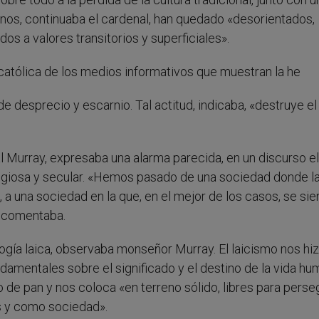
danos, continuaba el cardenal, han quedado «desorientados,
os a valores transitorios y superficiales».
nticatólica de los medios informativos que muestran la he
de desprecio y escarnio. Tal actitud, indicaba, «destruye e
l Murray, expresaba una alarma parecida, en un discurso el
ligiosa y secular. «Hemos pasado de una sociedad donde la
 a una sociedad en la que, en el mejor de los casos, se sie
, comentaba.
logía laica, observaba monseñor Murray. El laicismo nos hi
damentales sobre el significado y el destino de la vida hu
de pan y nos coloca «en terreno sólido, libres para perseg
 y como sociedad».