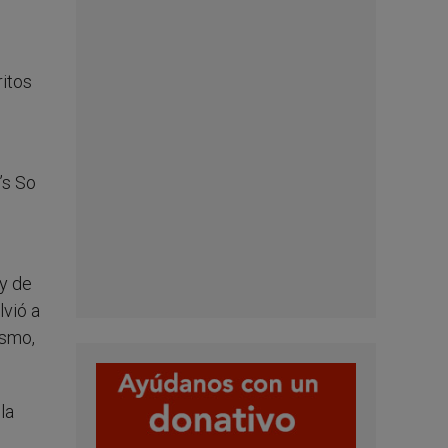
ritos
’s So
 y de
lvió a
ismo,
la