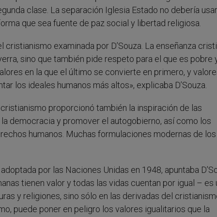
egunda clase. La separación Iglesia Estado no debería usa
forma que sea fuente de paz social y libertad religiosa.
el cristianismo examinada por D’Souza. La enseñanza crist
yerra, sino que también pide respeto para el que es pobre 
alores en la que el último se convierte en primero, y valor
ar los ideales humanos más altos», explicaba D’Souza.
 cristianismo proporcionó también la inspiración de las
r la democracia y promover el autogobierno, así como los
 derechos humanos. Muchas formulaciones modernas de los
.
adoptada por las Naciones Unidas en 1948, apuntaba D’S
anas tienen valor y todas las vidas cuentan por igual – es
as y religiones, sino sólo en las derivadas del cristianism
mo, puede poner en peligro los valores igualitarios que la