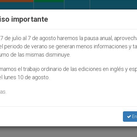
IGLESIA Y MUNDO
DOCUMENTOS
DONATIVOS
iso importante
anos (y no sólo) en Tierra Santa
Sacerdotes al
7 de julio al 7 de agosto haremos la pausa anual, aprovec
el periodo de verano se generan menos informaciones y t
umo de las mismas disminuye.
e la religión
amos el trabajo ordinario de las ediciones en inglés y es
l lunes 10 de agosto.
as.
En
 Y PAZ