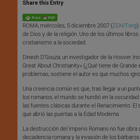
t
s
e
t
r
Share this Entry
s
e
b
t
e
A
n
o
e
p
g
o
r
p
e
k
ROMA, miércoles, 5 diciembre 2007 (
ZENIT.org
)
r
de Dios y de la religión. Uno de los últimos libr
cristianismo a la sociedad.
Dinesh D’Souza, un investigador de la Hoover Inst
Great About Christianity» (¿Qué tiene de Grande 
problemas, sostiene el autor es que muchos ignor
Una creencia común es que, tras llegar a un punto
los romanos, el mundo se hundió en la oscuridad 
las fuentes clásicas durante el Renacimiento. El
que abrió las puertas a la Edad Moderna.
La destrucción del Imperio Romano no fue obra d
decadencia romana y la invasión de los bárbaros. 