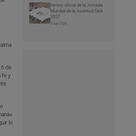
Himno oficial de la Jornada
Mundial de la Juventud Seúl
2027
3 Ago 2026
l alma
 6 de
 fe y
nte
zo
mana».
uir lo