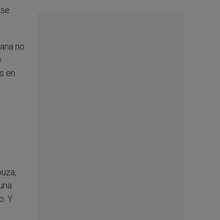
rse
iana no
y
es en
ouza,
 una
o. Y