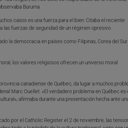
 observaba Buruma.
uchos casos es una fuerza para el bien. Citaba el reciente
a las fuerzas de seguridad de un régimen opresivo.
vado la democracia en países como Filipinas, Corea del Sur
oral, los valores religiosos ofrecen un universo moral
a provincia canadiense de Québec, da lugar a muchos prob
denal Marc Ouellet. «El verdadero problema en Québec es 
y cultural», afirmaba durante una presentación hecha ante un
ado por el Catholic Register el 2 de noviembre, las tensi
bre todo a la pérdida de la cultura tradicional, junto con u