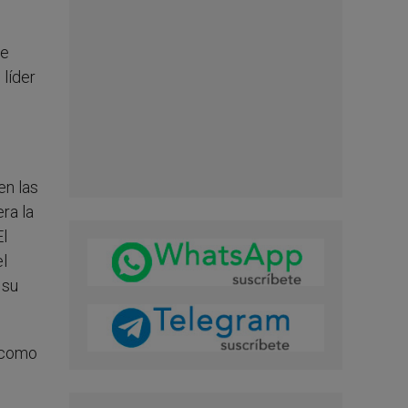
se
 líder
en las
era la
El
el
 su
s como