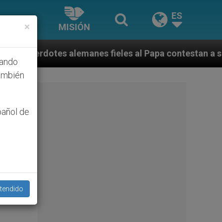
ES
×
MISIÓN
emanes fieles al Papa contestan a su propio obispo (y 
hando
ambién
pañol de
tendido