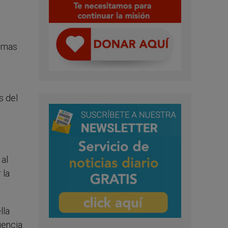
temas
s del
 al
 la
lla
uencia