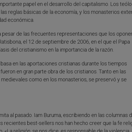
mportante papel en el desarrollo del capitalismo. Los teól
 las reglas básicas de la economía, y los monasterios ext
idad económica.
a pesar de las frecuentes representaciones que los opone
Ratisbona, el 12 de septiembre de 2006, en el que el Papa
fasis del cristianismo en la importancia de la razón.
 basa en las aportaciones cristianas durante los tiempos
ueron en gran parte obra de los cristianos. Tanto en las
s medievales como en los monasterios, se preservó y se
limita al pasado. Iam Buruma, escribiendo en las columnas 
 recientes best-sellers nos han hecho creer que la fe reli
. «La religión, se nos dice, es responsable de la violencia, 