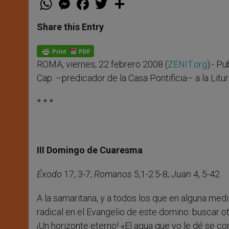
h
e
a
w
h
a
s
c
i
a
t
s
e
t
r
Share this Entry
s
e
b
t
e
A
n
o
e
p
g
o
r
p
e
k
ROMA, viernes, 22 febrero 2008 (
ZENIT.org
).- P
r
Cap. –predicador de la Casa Pontificia– a la Litu
* * *
III Domingo de Cuaresma
Éxodo
17, 3-7;
Romanos
5,1-2.5-8;
Juan
4, 5-42
A la samaritana, y a todos los que en alguna me
radical en el Evangelio de este domino: buscar ot
¡Un horizonte eterno! «El agua que yo le dé se co