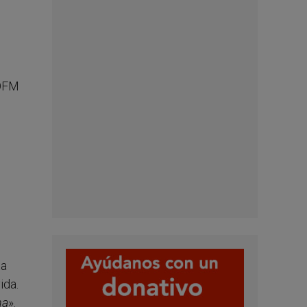
 OFM
ta
ida.
na
».