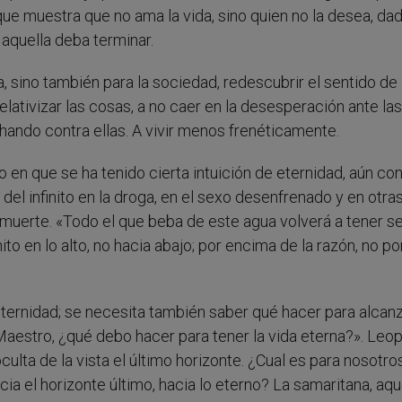
ue muestra que no ama la vida, sino quien no la desea, da
aquella deba terminar.
a, sino también para la sociedad, redescubrir el sentido de
relativizar las cosas, a no caer en la desesperación ante las
uchando contra ellas. A vivir menos frenéticamente.
 en que se ha tenido cierta intuición de eternidad, aún co
del infinito en la droga, en el sexo desenfrenado y en otra
 y muerte. «Todo el que beba de este agua volverá a tener s
ito en lo alto, no hacia abajo; por encima de la razón, no po
eternidad; se necesita también saber qué hacer para alcanz
Maestro, ¿qué debo hacer para tener la vida eterna?». Leop
culta de la vista el último horizonte. ¿Cual es para nosotro
a el horizonte último, hacia lo eterno? La samaritana, aque