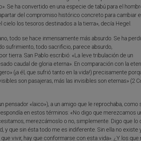
o». Se ha convertido en una especie de tabú para el homb
partar del compromiso histórico concreto para cambiar e
 cielo los tesoros destinados a la tierra», decía Hegel.
umano, todo se hace inmensamente más absurdo. Se ha perdi
do sufrimiento, todo sacrificio, parece absurdo,
r tierra. San Pablo escribió: «La leve tribulación de un
ado caudal de gloria eterna». En comparación con la eter
ligero» (¡a él, que sufrió tanto en la vida!) precisamente por
sibles son pasajeras, más las invisibles son eternas» (2 C
n pensador «laico»), a un amigo que le reprochaba, como s
, respondía en estos términos: «No digo que merezcamos 
 necesitamos, merezcámoslo o no, simplemente. Digo que lo
 y que sin ésta todo me es indiferente. Sin ella no existe 
y que vivir, hay que conformarse con esta vida». ¿Y los que