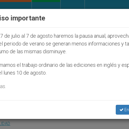
IGLESIA Y MUNDO
DOCUMENTOS
DONATIVOS
iso importante
 judíos que afecta a cristianos (y no sólo) en Tierra
7 de julio al 7 de agosto haremos la pausa anual, aprovec
el periodo de verano se generan menos informaciones y t
umo de las mismas disminuye.
s necesario redescubrir el
amos el trabajo ordinario de las ediciones en inglés y es
l lunes 10 de agosto.
as.
a la liturgia del próximo domingo
En
LIDAD