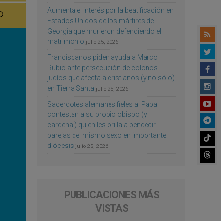
Aumenta el interés por la beatificación en
Estados Unidos de los mártires de
Georgia que murieron defendiendo el
matrimonio
julio 25, 2026
Franciscanos piden ayuda a Marco
Rubio ante persecución de colonos
judíos que afecta a cristianos (y no sólo)
en Tierra Santa
julio 25, 2026
Sacerdotes alemanes fieles al Papa
contestan a su propio obispo (y
cardenal) quien les orilla a bendecir
parejas del mismo sexo en importante
diócesis
julio 25, 2026
PUBLICACIONES MÁS
VISTAS