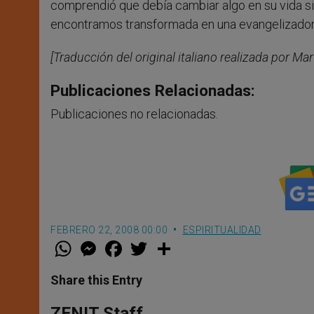
comprendió que debía cambiar algo en su vida si
encontramos transformada en una evangelizadora 
[Traducción del original italiano realizada por Ma
Publicaciones Relacionadas:
Publicaciones no relacionadas.
FEBRERO 22, 2008 00:00
ESPIRITUALIDAD
W
M
F
T
S
h
e
a
w
h
a
s
c
i
a
t
s
e
t
r
Share this Entry
s
e
b
t
e
A
n
o
e
p
g
o
r
ZENIT Staff