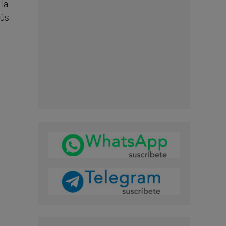
 la
ús.