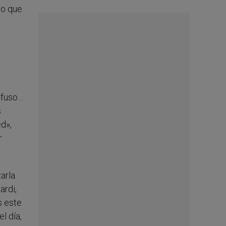
do que
nfuso…
s
ed»,
r
arla.
ardi,
s este
l día,