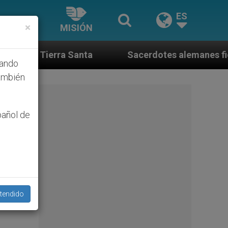
ES
×
MISIÓN
 Santa
Sacerdotes alemanes fieles al Papa conte
hando
ambién
pañol de
tendido