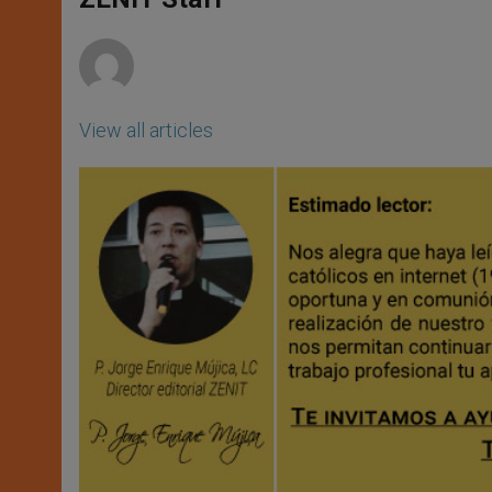
p
e
k
r
View all articles