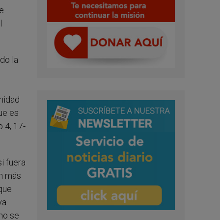
re
l
do la
nidad
que es
o
4, 17-
i fuera
un más
 que
ya
 no se