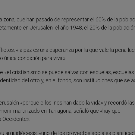
la zona, que han pasado de representar el 60% de la pobla
retamente en Jerusalén, el año 1948, el 20% de la població
lictos, «la paz es una esperanza por la que vale la pena luc
 única condición para vivir».
ue «el cristianismo se puede salvar con escuelas, escuelas
identidad del otro y, en el fondo, son instituciones que se 
Jerusalén «porque ellos nos han dado la vida» y recordó las
 morir martirizado en Tarragona, señaló que «hay que
 a Occidente».
su arquidiócesis, «uno de los proyectos sociales planifica