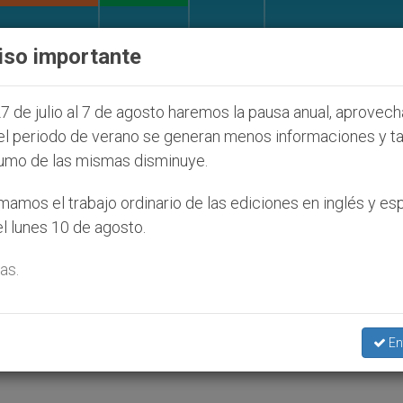
IGLESIA Y MUNDO
DOCUMENTOS
DONATIVOS
iso importante
de colonos judíos que afecta a cristianos (y no sólo) 
7 de julio al 7 de agosto haremos la pausa anual, aprovec
el periodo de verano se generan menos informaciones y t
umo de las mismas disminuye.
ecta a zonas de Tierra San
amos el trabajo ordinario de las ediciones en inglés y es
l lunes 10 de agosto.
as.
ierra Santa
En
LTURA