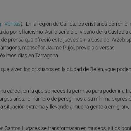
g
–
Véritas
).- En la región de Galilea, los cristianos corren e
uida por el laicismo. Así lo señaló el vicario de la Custodia 
da de prensa que ofreció este jueves en la Casa del Arzobi
arragona, monseñor Jaume Pujol, previa a diversas
próximos días en Tarragona.
s que viven los cristianos en la ciudad de Belén, «que pod
na cárcel, en la que se necesita permiso para poder ir a tr
largos años, el número de peregrinos a su mínima expresió
na situación extrema y llevando a mucha gente a emigrar»,
los Santos Lugares se transformarán en museos, sitios boni