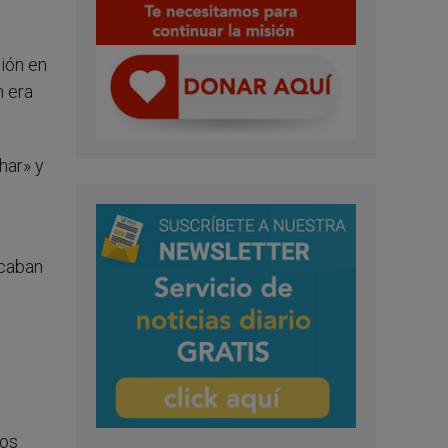
ción en
n era
har» y
acaban
dos