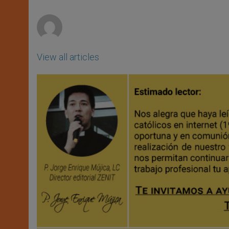
p
e
k
r
View all articles