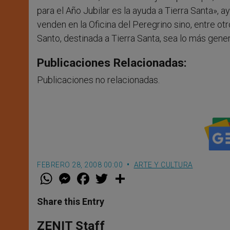
para el Año Jubilar es la ayuda a Tierra Santa», 
venden en la Oficina del Peregrino sino, entre ot
Santo, destinada a Tierra Santa, sea lo más gene
Publicaciones Relacionadas:
Publicaciones no relacionadas.
FEBRERO 28, 2008 00:00
ARTE Y CULTURA
W
M
F
T
S
h
e
a
w
h
a
s
c
i
a
t
s
e
t
r
Share this Entry
s
e
b
t
e
A
n
o
e
p
g
o
r
ZENIT Staff