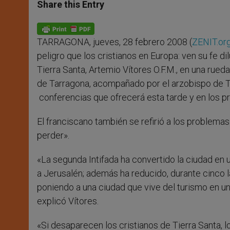
t
s
e
t
r
Share this Entry
s
e
b
t
e
A
n
o
e
p
g
o
r
p
e
k
TARRAGONA, jueves, 28 febrero 2008 (
ZENIT.or
r
peligro que los cristianos en Europa: ven su fe dil
Tierra Santa, Artemio Vítores O.F.M., en una rue
de Tarragona, acompañado por el arzobispo de T
conferencias que ofrecerá esta tarde y en los 
El franciscano también se refirió a los problema
perder».
«La segunda Intifada ha convertido la ciudad en u
a Jerusalén; además ha reducido, durante cinco 
poniendo a una ciudad que vive del turismo en u
explicó Vítores.
«Si desaparecen los cristianos de Tierra Santa, 