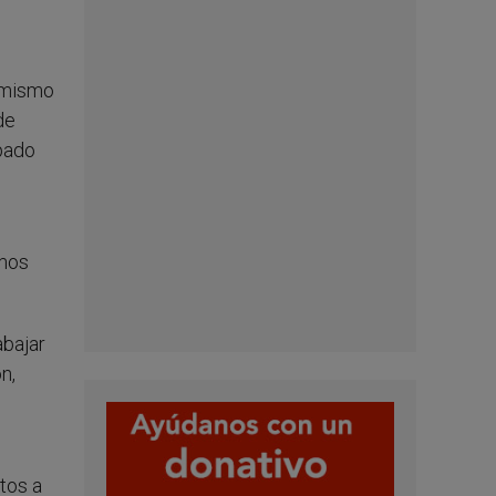
l mismo
de
spado
emos
abajar
n,
tos a