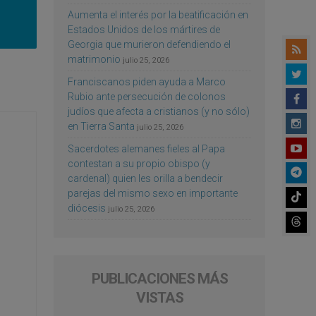
Aumenta el interés por la beatificación en
Estados Unidos de los mártires de
Georgia que murieron defendiendo el
matrimonio
julio 25, 2026
Franciscanos piden ayuda a Marco
Rubio ante persecución de colonos
judíos que afecta a cristianos (y no sólo)
en Tierra Santa
julio 25, 2026
Sacerdotes alemanes fieles al Papa
contestan a su propio obispo (y
cardenal) quien les orilla a bendecir
parejas del mismo sexo en importante
diócesis
julio 25, 2026
PUBLICACIONES MÁS
VISTAS