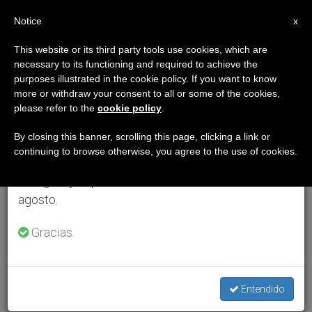
ES
Notice
×
x
Aviso importante
This website or its third party tools use cookies, which are
necessary to its functioning and required to achieve the
Del 27 de julio al 7 de agosto haremos la pausa
purposes illustrated in the cookie policy. If you want to know
anual, aprovechando que en el periodo de verano
more or withdraw your consent to all or some of the cookies,
please refer to the
cookie policy
.
se generan menos informaciones y también el
consumo de las mismas disminuye.
By closing this banner, scrolling this page, clicking a link or
continuing to browse otherwise, you agree to the use of cookies.
Retomamos el trabajo ordinario de las ediciones
en inglés y español de ZENIT el lunes 10 de
agosto.
Gracias.
Entendido