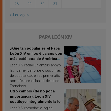
28
29
30
31
« Jun
Ago »
PAPA LEÓN XIV
¿Qué tan popular es el Papa
León XIV en los 6 países con
más católicos de América
Latina en 2026? Publican
León XIV recibe un amplio apoyo
resultados de investigación
latinoamericano, pero sus cifras
de popularidad en su primer año
son inferiores a las del debut de
Francisco
Otro cambio (de no poca
importancia): León XIV
sustituye integralmente la ley
vaticana de Papa Francisco
León XIV reescribe la lógica