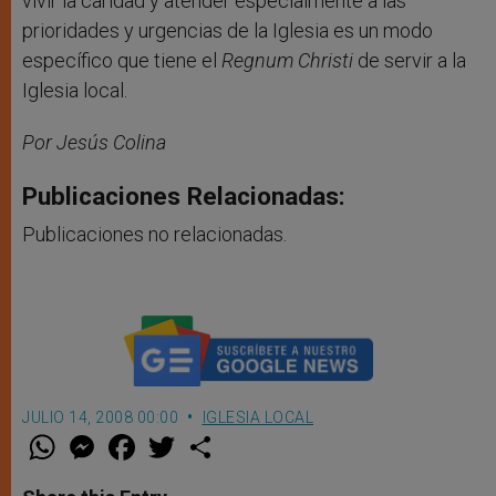
vivir la caridad y atender especialmente a las
prioridades y urgencias de la Iglesia es un modo
específico que tiene el
Regnum Christi
de servir a la
Iglesia local.
Por Jesús Colina
Publicaciones Relacionadas:
Publicaciones no relacionadas.
JULIO 14, 2008 00:00
IGLESIA LOCAL
W
M
F
T
S
h
e
a
w
h
a
s
c
i
a
t
s
e
t
r