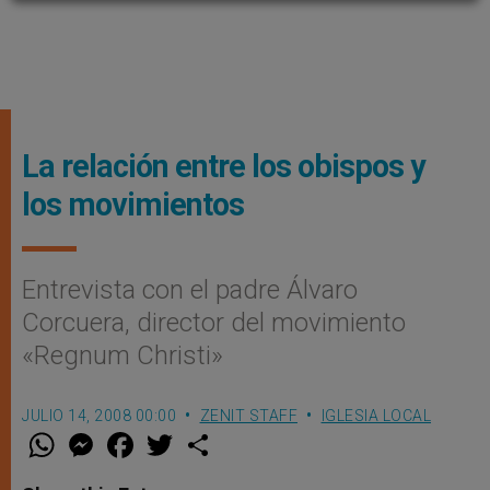
La relación entre los obispos y
los movimientos
Entrevista con el padre Álvaro
Corcuera, director del movimiento
«Regnum Christi»
JULIO 14, 2008 00:00
ZENIT STAFF
IGLESIA LOCAL
W
M
F
T
S
h
e
a
w
h
a
s
c
i
a
t
s
e
t
r