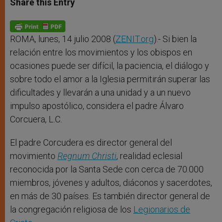
Share this Entry
s
e
b
t
e
A
n
o
e
p
g
o
r
p
e
k
r
ROMA, lunes, 14 julio 2008 (
ZENIT.org
).- Si bien la
relación entre los movimientos y los obispos en
ocasiones puede ser difícil, la paciencia, el diálogo y
sobre todo el amor a la Iglesia permitirán superar las
dificultades y llevarán a una unidad y a un nuevo
impulso apostólico, considera el padre Álvaro
Corcuera, L.C.
El padre Corcudera es director general del
movimiento
Regnum Christi
, realidad eclesial
reconocida por la Santa Sede con cerca de 70.000
miembros, jóvenes y adultos, diáconos y sacerdotes,
en más de 30 países. Es también director general de
la congregación religiosa de los
Legionarios de