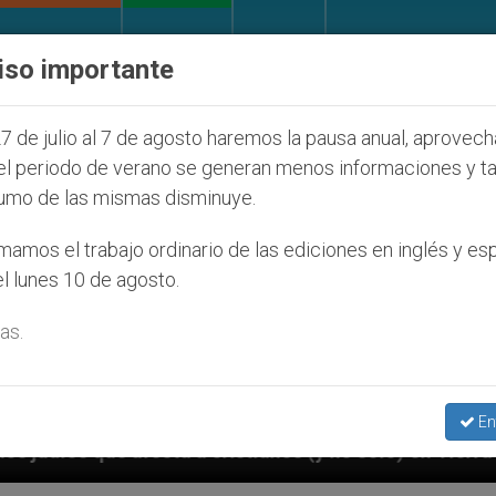
IGLESIA Y MUNDO
DOCUMENTOS
DONATIVOS
iso importante
7 de julio al 7 de agosto haremos la pausa anual, aprovec
el periodo de verano se generan menos informaciones y t
umo de las mismas disminuye.
amos el trabajo ordinario de las ediciones en inglés y es
l lunes 10 de agosto.
as.
En
ristianos (y no sólo) en Tierra Santa
Sacerdot