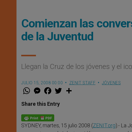
Comienzan las conver
de la Juventud
Llegan la Cruz de los jóvenes y el i
JULIO 15, 2008 00:00
ZENIT STAFF
JÓVENES
W
M
F
T
S
h
e
a
w
h
a
s
c
i
a
t
s
e
t
r
Share this Entry
s
e
b
t
e
A
n
o
e
p
g
o
r
p
e
k
SYDNEY, martes, 15 julio 2008 (
ZENIT.org
).- La 
r