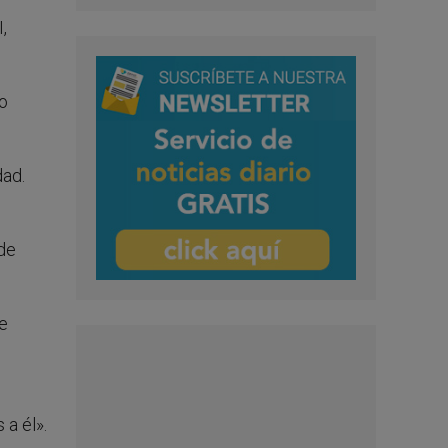
,
to
dad.
 de
e
a él».