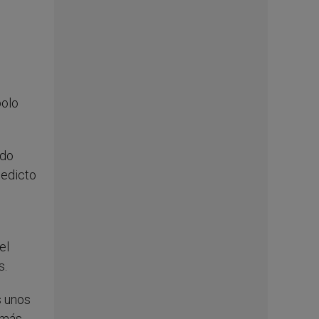
bolo
ado
nedicto
el
s.
s unos
emás