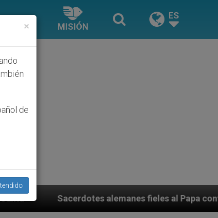
ES
×
MISIÓN
hando
ambién
pañol de
tendido
es alemanes fieles al Papa contestan a su propio obisp