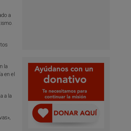
ado a
tismo.
ntos
n la
a en el
a a la
vas»,