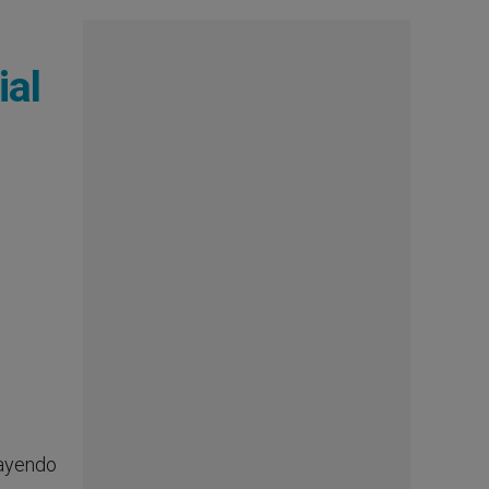
ial
rayendo