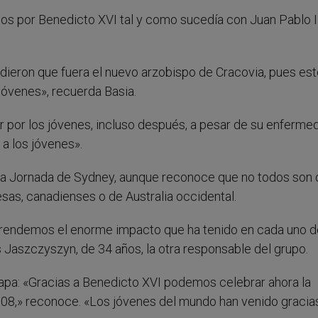
dos por Benedicto XVI tal y como sucedía con Juan Pablo II
dieron que fuera el nuevo arzobispo de Cracovia, pues es
s jóvenes», recuerda Basia.
 por los jóvenes, incluso después, a pesar de su enferme
 a los jóvenes».
a la Jornada de Sydney, aunque reconoce que no todos son
esas, canadienses o de Australia occidental.
prendemos el enorme impacto que ha tenido en cada uno d
Jaszczyszyn, de 34 años, la otra responsable del grupo.
apa: «Gracias a Benedicto XVI podemos celebrar ahora la
8,» reconoce. «Los jóvenes del mundo han venido gracias 