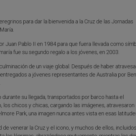
eregrinos para dar la bienvenida a la Cruz de las Jornadas
María.
or Juan Pablo II en 1984 para que fuera llevada como sím
 maría fue su segundo regalo a los jóvenes, en 2003.
a culminación de un viaje global. Después de haber atraves
n entregados a jóvenes representantes de Australia por Be
.
o durante su llegada, transportados por barco hasta el
o, los chicos y chicas, cargando las imágenes, atravesaron 
elmore Park, una imagen nunca antes vista en esas latitude
ad de venerar la Cruz y el icono, y muchos de ellos, incluido
a las lágrimas, abrazándose mutuamente, mientras los d