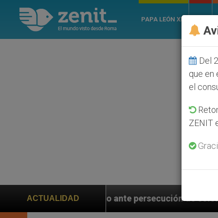
PAPA LEÓN XIV
ROMA
Av
Del 2
que en 
el cons
Retom
ZENIT e
Graci
bio ante persecución de colonos judíos que afecta a c
ACTUALIDAD