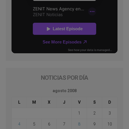
NOTICIAS POR DÍA
agosto 2008
L
M
X
J
V
S
D
1
2
3
4
5
6
7
8
9
10