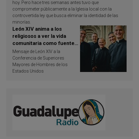
hoy. Pero hace tres semanas antes tuvo que
comprometer públicamente a la Iglesia local con la
controvertida ley que busca eliminar la identidad de las
minorías.
León XIV anima a los
religiosos a ver la vida
comunitaria como fuente
de inspiración y
Mensaje de León XIV a la
santificación
Conferencia de Superiores
Mayores de Hombres de los
Estados Unidos