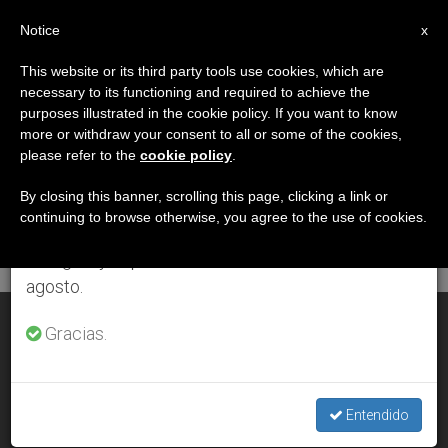
ES
Notice
×
x
Aviso importante
This website or its third party tools use cookies, which are
necessary to its functioning and required to achieve the
Del 27 de julio al 7 de agosto haremos la pausa
DÍA
purposes illustrated in the cookie policy. If you want to know
anual, aprovechando que en el periodo de verano
Agosto 21st, 2008
more or withdraw your consent to all or some of the cookies,
please refer to the
cookie policy
.
se generan menos informaciones y también el
consumo de las mismas disminuye.
By closing this banner, scrolling this page, clicking a link or
continuing to browse otherwise, you agree to the use of cookies.
ÚLTIMAS NOTICIAS
Retomamos el trabajo ordinario de las ediciones
en inglés y español de ZENIT el lunes 10 de
agosto.
La “lectio divina”, obediencia dócil al Dios que habla (I)
Gracias.
AUG 21, 2008 00:00
ZENIT STAFF
Entendido