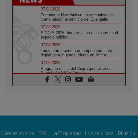
07.08.2026
Fortunatus Nwachukwu: la comunicación
como misión al servicio del Evangelio
07.08.2026
SIGNIS 2026, dar voz a las religiosas en el
espacio público
07.08.2026
Lanzan un proyecto de empoderamiento
digital para mujeres líderes en África
07.08.2026
Programa oficial del Viaje Apostólico del
Papa León XIV a Francia
07.08.2026
Obispos de Ecuador: El bien de las familias
no admite premuras legislativas
06.08.2026
Cardenal Parolin: La paz comienza con la
empatía al dolor del otro
06.08.2026
Fray Marco Vianelli: Aprender el Evangelio
de la Paz en la Escuela de San Francisco
Quiénes somos
FAQ
La Propiedad
Los servicios
Difusión
06.08.2026