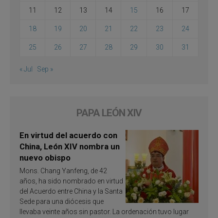
11
12
13
14
15
16
17
18
19
20
21
22
23
24
25
26
27
28
29
30
31
« Jul
Sep »
PAPA LEÓN XIV
En virtud del acuerdo con
China, León XIV nombra un
nuevo obispo
Mons. Chang Yanfeng, de 42
años, ha sido nombrado en virtud
del Acuerdo entre China y la Santa
Sede para una diócesis que
llevaba veinte años sin pastor. La ordenación tuvo lugar