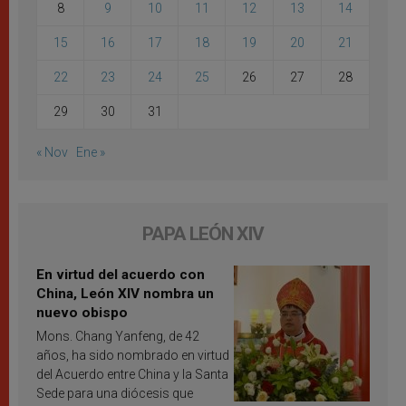
8
9
10
11
12
13
14
15
16
17
18
19
20
21
22
23
24
25
26
27
28
29
30
31
« Nov
Ene »
PAPA LEÓN XIV
En virtud del acuerdo con
China, León XIV nombra un
nuevo obispo
Mons. Chang Yanfeng, de 42
años, ha sido nombrado en virtud
del Acuerdo entre China y la Santa
Sede para una diócesis que