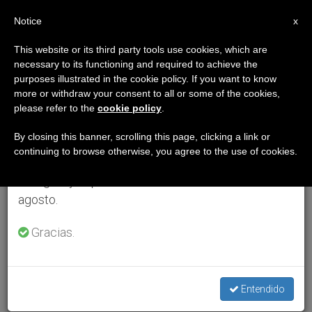
ES
Notice
×
x
Aviso importante
This website or its third party tools use cookies, which are
necessary to its functioning and required to achieve the
Del 27 de julio al 7 de agosto haremos la pausa
purposes illustrated in the cookie policy. If you want to know
anual, aprovechando que en el periodo de verano
more or withdraw your consent to all or some of the cookies,
please refer to the
cookie policy
.
se generan menos informaciones y también el
consumo de las mismas disminuye.
By closing this banner, scrolling this page, clicking a link or
continuing to browse otherwise, you agree to the use of cookies.
Retomamos el trabajo ordinario de las ediciones
en inglés y español de ZENIT el lunes 10 de
agosto.
Gracias.
Entendido