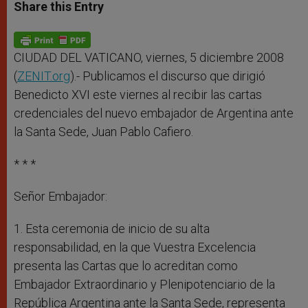
t
s
e
t
r
Share this Entry
s
e
b
t
e
A
n
o
e
p
g
o
r
p
e
k
r
CIUDAD DEL VATICANO, viernes, 5 diciembre 2008
(
ZENIT.org
).- Publicamos el discurso que dirigió
Benedicto XVI este viernes al recibir las cartas
credenciales del nuevo embajador de Argentina ante
la Santa Sede, Juan Pablo Cafiero.
* * *
Señor Embajador:
1. Esta ceremonia de inicio de su alta
responsabilidad, en la que Vuestra Excelencia
presenta las Cartas que lo acreditan como
Embajador Extraordinario y Plenipotenciario de la
República Argentina ante la Santa Sede, representa