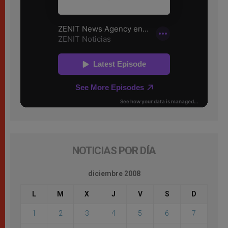
NOTICIAS POR DÍA
diciembre 2008
L
M
X
J
V
S
D
1
2
3
4
5
6
7