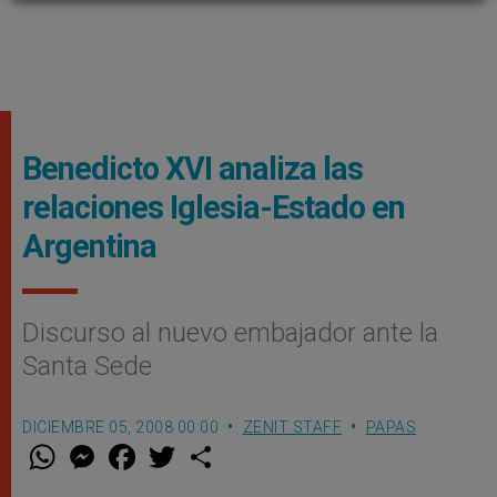
Benedicto XVI analiza las
relaciones Iglesia-Estado en
Argentina
Discurso al nuevo embajador ante la
Santa Sede
DICIEMBRE 05, 2008 00:00
ZENIT STAFF
PAPAS
W
M
F
T
S
h
e
a
w
h
a
s
c
i
a