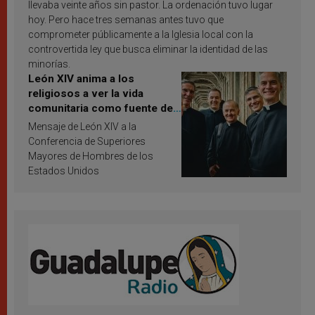
llevaba veinte años sin pastor. La ordenación tuvo lugar
hoy. Pero hace tres semanas antes tuvo que
comprometer públicamente a la Iglesia local con la
controvertida ley que busca eliminar la identidad de las
minorías.
León XIV anima a los
religiosos a ver la vida
comunitaria como fuente de
inspiración y santificación
Mensaje de León XIV a la
Conferencia de Superiores
Mayores de Hombres de los
Estados Unidos