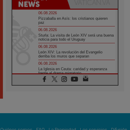
06.08.2026
Pizzaballa en Asís: los cristianos quieren
paz
06.08.2026
Sturla: La visita de León XIV será una buena
noticia para todo el Uruguay
06.08.2026
León XIV: La revolución del Evangelio
derriba los muros que separan
06.08.2026
La Iglesia en Ceuta: caridad y esperanza
frente al drama migratorio
06.08.2026
La visita del Papa a Perú será un tiempo de
gracia reconciliación y esperanza
06.08.2026
Cardenal Rossi: "La llegada del Papa León a
Argentina es un homenaje a Francisco"
06.08.2026
En Asís, León XIV invita a los jóvenes a
«construir la civilización del amor»
Quiénes somos
FAQ
La Propiedad
Los servicios
Difusión