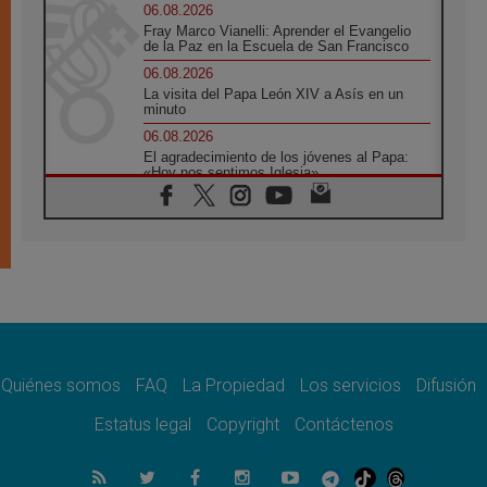
06.08.2026
Fray Marco Vianelli: Aprender el Evangelio
de la Paz en la Escuela de San Francisco
06.08.2026
La visita del Papa León XIV a Asís en un
minuto
06.08.2026
El agradecimiento de los jóvenes al Papa:
«Hoy nos sentimos Iglesia»
06.08.2026
Líbano: Reanudan los coloquios en Roma en
medio de tensiones y ataques en el sur del
país
06.08.2026
Hiroshima y Nagasaki, 81 años después.
Comienzan "Diez Días Oración por la Paz"
06.08.2026
Pizzaballa en Asís: los cristianos quieren
paz
Quiénes somos
FAQ
La Propiedad
Los servicios
Difusión
06.08.2026
Estatus legal
Copyright
Contáctenos
Sturla: La visita de León XIV será una buena
noticia para todo el Uruguay
06.08.2026