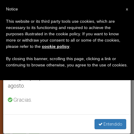
ES
Notice
×
x
Aviso importante
This website or its third party tools use cookies, which are
necessary to its functioning and required to achieve the
Del 27 de julio al 7 de agosto haremos la pausa
purposes illustrated in the cookie policy. If you want to know
Dios también puede llamar al
anual, aprovechando que en el periodo de verano
more or withdraw your consent to all or some of the cookies,
please refer to the
cookie policy
.
se generan menos informaciones y también el
sacerdocio a través de Internet
consumo de las mismas disminuye.
By closing this banner, scrolling this page, clicking a link or
continuing to browse otherwise, you agree to the use of cookies.
Retomamos el trabajo ordinario de las ediciones
–
en inglés y español de ZENIT el lunes 10 de
agosto.
DICIEMBRE 24, 2008 00:00
ZENIT STAFF
ARTE Y
CULTURA
Gracias.
W
M
F
T
S
h
e
a
w
h
a
s
c
i
a
t
s
e
t
r
Share this Entry
s
e
b
t
e
Entendido
A
n
o
e
p
g
o
r