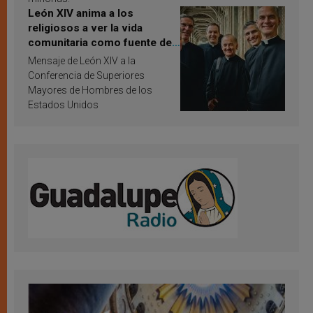
León XIV anima a los
religiosos a ver la vida
comunitaria como fuente de
inspiración y santificación
Mensaje de León XIV a la
Conferencia de Superiores
Mayores de Hombres de los
Estados Unidos