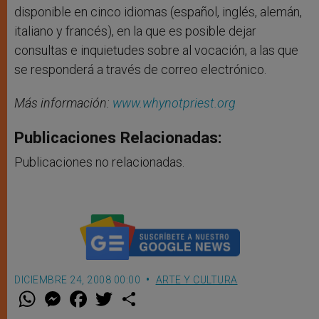
disponible en cinco idiomas (español, inglés, alemán,
italiano y francés), en la que es posible dejar
consultas e inquietudes sobre al vocación, a las que
se responderá a través de correo electrónico.
Más información:
www.whynotpriest.org
Publicaciones Relacionadas:
Publicaciones no relacionadas.
DICIEMBRE 24, 2008 00:00
ARTE Y CULTURA
W
M
F
T
S
h
e
a
w
h
a
s
c
i
a