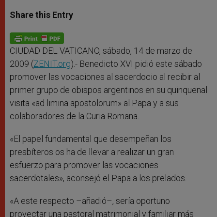
a
s
c
i
a
t
s
e
t
r
Share this Entry
s
e
b
t
e
A
n
o
e
p
g
o
r
p
e
k
r
CIUDAD DEL VATICANO, sábado, 14 de marzo de
2009 (
ZENIT.org
).- Benedicto XVI pidió este sábado
promover las vocaciones al sacerdocio al recibir al
primer grupo de obispos argentinos en su quinquenal
visita «ad limina apostolorum» al Papa y a sus
colaboradores de la Curia Romana.
«El papel fundamental que desempeñan los
presbíteros os ha de llevar a realizar un gran
esfuerzo para promover las vocaciones
sacerdotales», aconsejó el Papa a los prelados.
«A este respecto –añadió–, sería oportuno
proyectar una pastoral matrimonial y familiar más