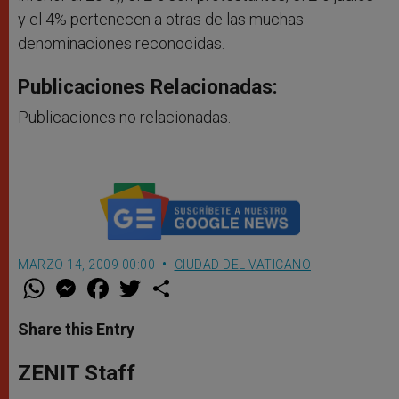
y el 4% pertenecen a otras de las muchas
denominaciones reconocidas.
Publicaciones Relacionadas:
Publicaciones no relacionadas.
MARZO 14, 2009 00:00
CIUDAD DEL VATICANO
W
M
F
T
S
h
e
a
w
h
a
s
c
i
a
t
s
e
t
r
Share this Entry
s
e
b
t
e
A
n
o
e
p
g
o
r
ZENIT Staff
p
e
k
r