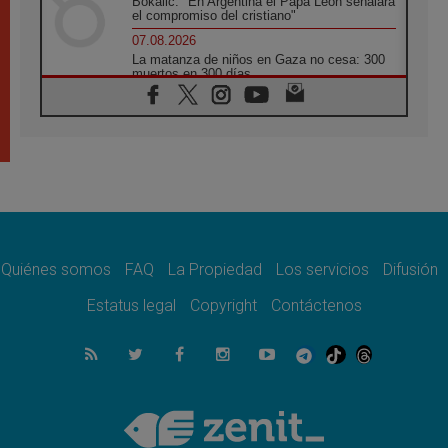
Bokalic: "En Argentina el Papa León señalará
el compromiso del cristiano"
07.08.2026
La matanza de niños en Gaza no cesa: 300
muertos en 300 días
07.08.2026
Tagle: La guerra desfigura el mundo, solo la
revelación de Dios lo transfigura
07.08.2026
Presentada la Trienal de Arte de las
Universidades Católicas: «Exercises in
Empathy»
07.08.2026
Fortunatus Nwachukwu: la comunicación
como misión al servicio del Evangelio
Quiénes somos
FAQ
La Propiedad
Los servicios
Difusión
07.08.2026
Estatus legal
Copyright
Contáctenos
SIGNIS 2026, dar voz a las religiosas en el
espacio público
07.08.2026
Lanzan un proyecto de empoderamiento
digital para mujeres líderes en África
07.08.2026
Programa oficial del Viaje Apostólico del
Papa León XIV a Francia