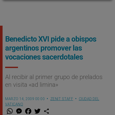
Benedicto XVI pide a obispos
argentinos promover las
vocaciones sacerdotales
Al recibir al primer grupo de prelados
en visita «ad limina»
MARZO 14, 2009 00:00
ZENIT STAFF
CIUDAD DEL
VATICANO
W
M
F
T
S
h
e
a
w
h