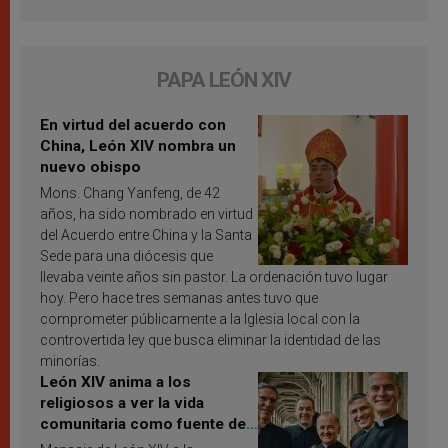
PAPA LEÓN XIV
En virtud del acuerdo con
China, León XIV nombra un
nuevo obispo
Mons. Chang Yanfeng, de 42
años, ha sido nombrado en virtud
del Acuerdo entre China y la Santa
Sede para una diócesis que
llevaba veinte años sin pastor. La ordenación tuvo lugar
hoy. Pero hace tres semanas antes tuvo que
comprometer públicamente a la Iglesia local con la
controvertida ley que busca eliminar la identidad de las
minorías.
León XIV anima a los
religiosos a ver la vida
comunitaria como fuente de
inspiración y santificación