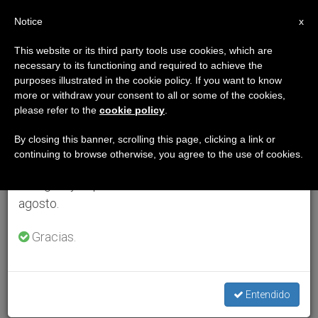
ES
Notice
×
x
Aviso importante
This website or its third party tools use cookies, which are
necessary to its functioning and required to achieve the
Del 27 de julio al 7 de agosto haremos la pausa
purposes illustrated in the cookie policy. If you want to know
anual, aprovechando que en el periodo de verano
more or withdraw your consent to all or some of the cookies,
please refer to the
cookie policy
.
se generan menos informaciones y también el
consumo de las mismas disminuye.
By closing this banner, scrolling this page, clicking a link or
continuing to browse otherwise, you agree to the use of cookies.
Retomamos el trabajo ordinario de las ediciones
en inglés y español de ZENIT el lunes 10 de
agosto.
Gracias.
Entendido