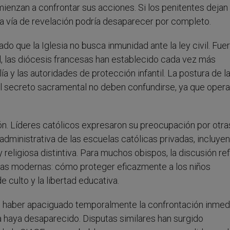
enzan a confrontar sus acciones. Si los penitentes dejan
sa vía de revelación podría desaparecer por completo.
o que la Iglesia no busca inmunidad ante la ley civil. Fuer
, las diócesis francesas han establecido cada vez más
a y las autoridades de protección infantil. La postura de l
 el secreto sacramental no deben confundirse, ya que oper
ón. Líderes católicos expresaron su preocupación por otra
administrativa de las escuelas católicas privadas, incluye
religiosa distintiva. Para muchos obispos, la discusión ref
ias modernas: cómo proteger eficazmente a los niños
e culto y la libertad educativa.
e haber apaciguado temporalmente la confrontación inmedi
haya desaparecido. Disputas similares han surgido