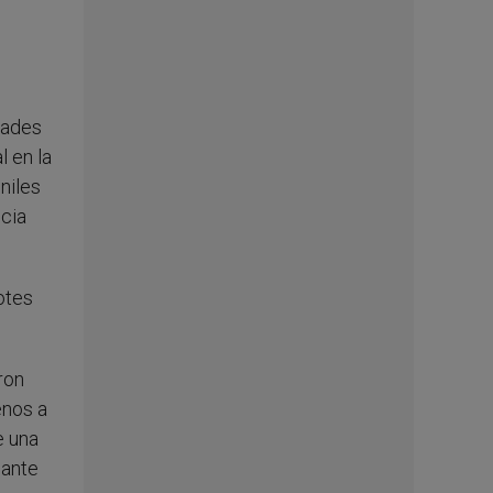
dades
 en la
niles
cia
otes
ron
enos a
e una
 ante