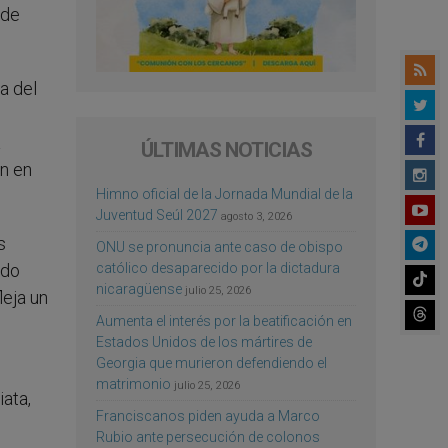
 de
a del
a
ÚLTIMAS NOTICIAS
an en
Himno oficial de la Jornada Mundial de la
Juventud Seúl 2027
agosto 3, 2026
s
ONU se pronuncia ante caso de obispo
católico desaparecido por la dictadura
ndo
nicaragüense
julio 25, 2026
leja un
Aumenta el interés por la beatificación en
Estados Unidos de los mártires de
Georgia que murieron defendiendo el
matrimonio
julio 25, 2026
ata,
Franciscanos piden ayuda a Marco
Rubio ante persecución de colonos