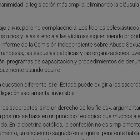
animidad la legislación más amplia, eliminando la cláusula
trajo alivio, pero no complacencia. Los líderes eclesiásticos
s niños y la asistencia a las víctimas siguen siendo priori
co informe de la Comisión Independiente sobre Abuso Sexual
francesas, las escuelas católicas y las organizaciones juve
n, programas de capacitación y procedimientos de denun
ficazmente cuando ocurre.
cuestión diferente: si el Estado puede exigir a los sacerd
ligación sacramental inviolable.
e los sacerdotes, sino un derecho de los fieles», argumenta
Su postura se basa en un principio teológico que muchos aj
do. En la doctrina católica, la confesión no es simplement
amento, un encuentro sagrado en el que el penitente habla