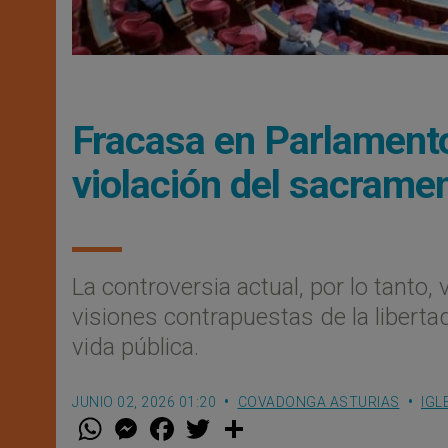
Fracasa en Parlamento
violación del sacramen
La controversia actual, por lo tanto
visiones contrapuestas de la libertad,
vida pública.
JUNIO 02, 2026 01:20
COVADONGA ASTURIAS
IGL
W
M
F
T
S
h
e
a
w
h