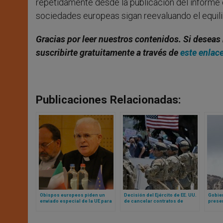
repetidamente desde la publicación del informe 
sociedades europeas sigan reevaluando el equilibri
Gracias por leer nuestros contenidos. Si deseas 
suscribirte gratuitamente a través de
este enlac
Publicaciones Relacionadas:
Obispos europeos piden un
Decisión del Ejército de EE. UU.
Gobier
enviado especial de la UE para
de cancelar contratos de
prese
la libertad religiosa
capillas provoca protestas
para r
entre los militares católicos
izquie