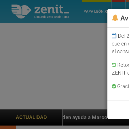
PAPA LEÓN XIV
ROMA
Av
Del 2
que en 
el cons
Retom
ZENIT e
Graci
yuda a Marco Rubio ante persecución de colonos judíos
ACTUALIDAD