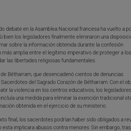
ado debate en la Asamblea Nacional francesa ha vuelto a p
Si bien los legisladores finalmente eliminaron una disposic
rmar sobre la información obtenida durante la confesión
n más amplia entre el legítimo imperativo de proteger a los
ar las libertades religiosas fundamentales.
s de Bétharram, que desencadenó cientos de denuncias
os Sacerdotes del Sagrado Corazón de Bétharram. Con el ob
ir la violencia en los centros educativos, los legisladore
incluía una medida para eliminar la exención tradicional o
mación obtenida en el ejercicio de su ministerio.
o final, los sacerdotes podrían haber sido obligados a rev
o esta implicara abusos contra menores. Sin embargo, tras