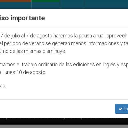
IGLESIA Y MUNDO
DOCUMENTOS
DONATIVOS
iso importante
7 de julio al 7 de agosto haremos la pausa anual, aprovec
el periodo de verano se generan menos informaciones y t
umo de las mismas disminuye.
amos el trabajo ordinario de las ediciones en inglés y es
l lunes 10 de agosto.
as.
En
 que afecta a cristianos (y no sólo) en Tierra Santa