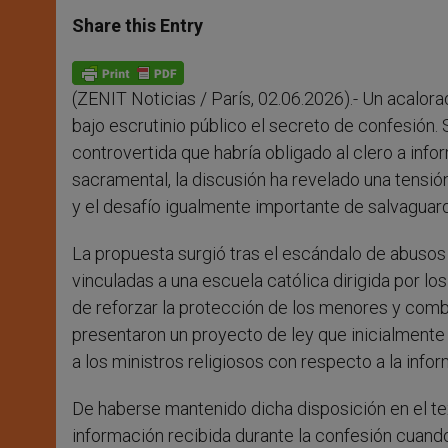
a
s
c
i
a
t
s
e
t
r
Share this Entry
s
e
b
t
e
A
n
o
e
p
g
o
r
p
e
k
(ZENIT Noticias / París, 02.06.2026).- Un acalor
r
bajo escrutinio público el secreto de confesión. 
controvertida que habría obligado al clero a info
sacramental, la discusión ha revelado una tensió
y el desafío igualmente importante de salvaguard
La propuesta surgió tras el escándalo de abuso
vinculadas a una escuela católica dirigida por l
de reforzar la protección de los menores y combat
presentaron un proyecto de ley que inicialmente 
a los ministros religiosos con respecto a la infor
De haberse mantenido dicha disposición en el text
información recibida durante la confesión cuand