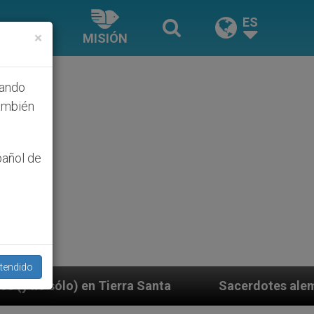
ES
×
MISIÓN
hando
ambién
pañol de
tendido
Sacerdotes alemanes fieles al Papa contestan a 