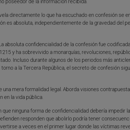
mo poseedor de la información recibida.
vela directamente lo que ha escuchado en confesión se e
ación es absoluta, independientemente de la gravedad del 
 La absoluta confidencialidad de la confesión fue codificad
1215 y ha sobrevivido a monarquías, revoluciones, repúbli
stado. Incluso durante algunos de los periodos más anticle
en torno a la Tercera República, el secreto de confesión sig
 de una mera formalidad legal. Aborda visiones contrapuesta
ón en la vida pública.
 que ninguna forma de confidencialidad debería impedir l
 defienden responden que abolirlo podría tener consecuenc
ertirse a veces en el primer lugar donde las víctimas rev