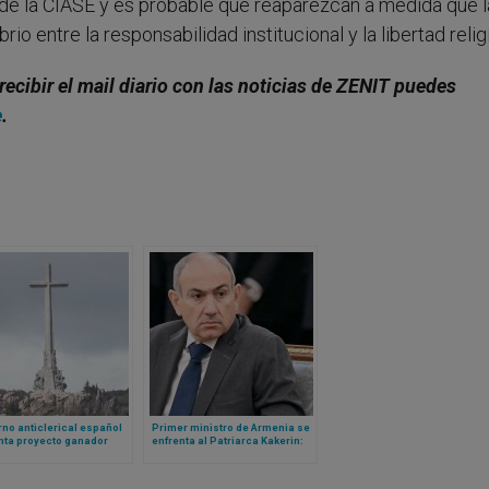
de la CIASE y es probable que reaparezcan a medida que l
o entre la responsabilidad institucional y la libertad relig
recibir el mail diario con las noticias de ZENIT puedes
e
.
no anticlerical español
Primer ministro de Armenia se
nta proyecto ganador
enfrenta al Patriarca Kakerin:
edefinir desde la
quiere destituirlo y lo llama
rda el Valle de los Caídos
cismático