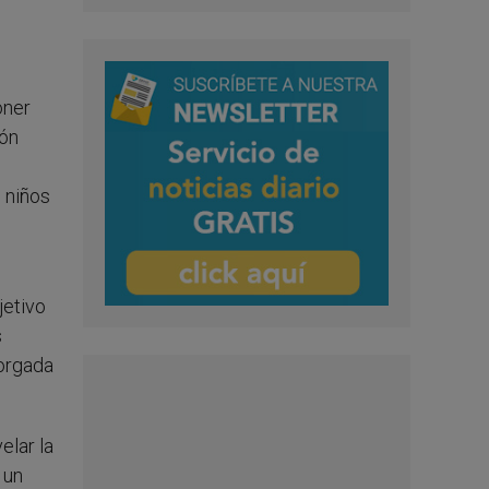
oner
ión
 niños
jetivo
s
torgada
elar la
 un