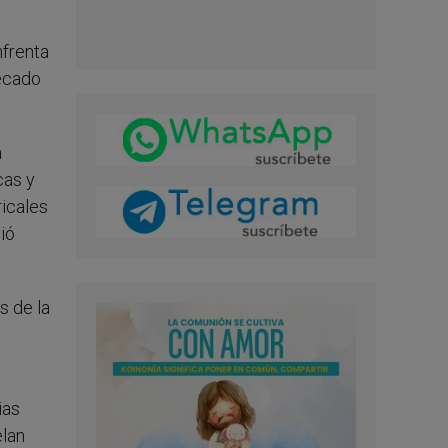
nfrenta
pecado
a
cas y
ricales
uió
s de la
a
ias
elan