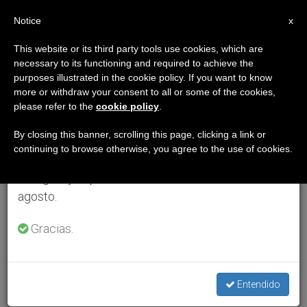
ES
Notice
×
x
Aviso importante
This website or its third party tools use cookies, which are
necessary to its functioning and required to achieve the
Del 27 de julio al 7 de agosto haremos la pausa
purposes illustrated in the cookie policy. If you want to know
anual, aprovechando que en el periodo de verano
more or withdraw your consent to all or some of the cookies,
please refer to the
cookie policy
.
se generan menos informaciones y también el
consumo de las mismas disminuye.
By closing this banner, scrolling this page, clicking a link or
continuing to browse otherwise, you agree to the use of cookies.
Retomamos el trabajo ordinario de las ediciones
en inglés y español de ZENIT el lunes 10 de
agosto.
Gracias.
Entendido