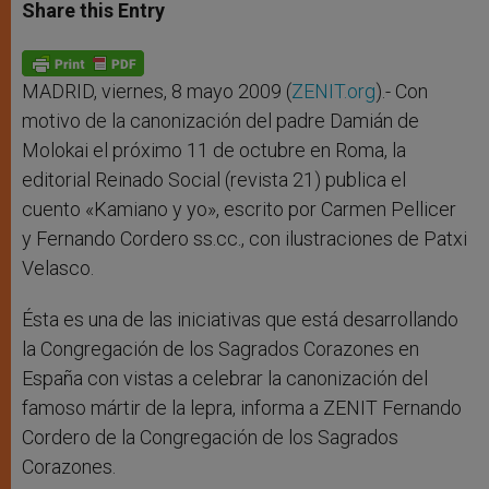
t
s
e
t
r
Share this Entry
s
e
b
t
e
A
n
o
e
p
g
o
r
p
e
k
r
MADRID, viernes, 8 mayo 2009 (
ZENIT.org
).- Con
motivo de la canonización del padre Damián de
Molokai el próximo 11 de octubre en Roma, la
editorial Reinado Social (revista 21) publica el
cuento «Kamiano y yo», escrito por Carmen Pellicer
y Fernando Cordero ss.cc., con ilustraciones de Patxi
Velasco.
Ésta es una de las iniciativas que está desarrollando
la Congregación de los Sagrados Corazones en
España con vistas a celebrar la canonización del
famoso mártir de la lepra, informa a ZENIT Fernando
Cordero de la Congregación de los Sagrados
Corazones.