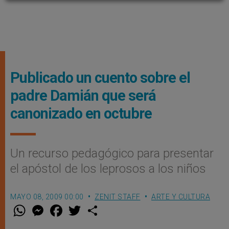
Publicado un cuento sobre el
padre Damián que será
canonizado en octubre
Un recurso pedagógico para presentar
el apóstol de los leprosos a los niños
MAYO 08, 2009 00:00
ZENIT STAFF
ARTE Y CULTURA
W
M
F
T
S
h
e
a
w
h
a
s
c
i
a