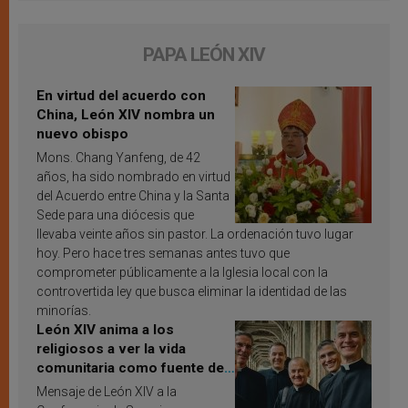
PAPA LEÓN XIV
En virtud del acuerdo con
China, León XIV nombra un
nuevo obispo
Mons. Chang Yanfeng, de 42
años, ha sido nombrado en virtud
del Acuerdo entre China y la Santa
Sede para una diócesis que
llevaba veinte años sin pastor. La ordenación tuvo lugar
hoy. Pero hace tres semanas antes tuvo que
comprometer públicamente a la Iglesia local con la
controvertida ley que busca eliminar la identidad de las
minorías.
León XIV anima a los
religiosos a ver la vida
comunitaria como fuente de
inspiración y santificación
Mensaje de León XIV a la