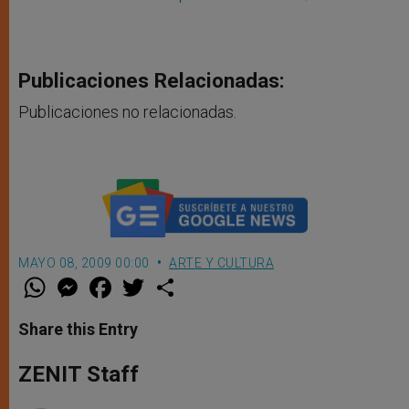
Publicaciones Relacionadas:
Publicaciones no relacionadas.
MAYO 08, 2009 00:00
ARTE Y CULTURA
W
M
F
T
S
h
e
a
w
h
a
s
c
i
a
t
s
e
t
r
Share this Entry
s
e
b
t
e
A
n
o
e
p
g
o
r
ZENIT Staff
p
e
k
r