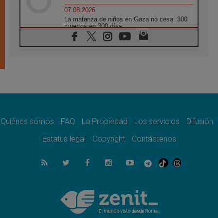
07.08.2026
La matanza de niños en Gaza no cesa: 300
muertos en 300 días
07.08.2026
Tagle: La guerra desfigura el mundo, solo la
revelación de Dios lo transfigura
07.08.2026
Presentada la Trienal de Arte de las
Universidades Católicas: «Exercises in
Empathy»
07.08.2026
Fortunatus Nwachukwu: la comunicación
como misión al servicio del Evangelio
Quiénes somos
FAQ
La Propiedad
Los servicios
Difusión
07.08.2026
Estatus legal
Copyright
Contáctenos
SIGNIS 2026, dar voz a las religiosas en el
espacio público
07.08.2026
Lanzan un proyecto de empoderamiento
digital para mujeres líderes en África
07.08.2026
Programa oficial del Viaje Apostólico del
Papa León XIV a Francia