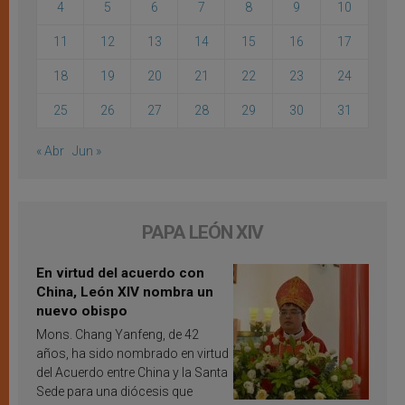
4
5
6
7
8
9
10
11
12
13
14
15
16
17
18
19
20
21
22
23
24
25
26
27
28
29
30
31
« Abr
Jun »
PAPA LEÓN XIV
En virtud del acuerdo con
China, León XIV nombra un
nuevo obispo
Mons. Chang Yanfeng, de 42
años, ha sido nombrado en virtud
del Acuerdo entre China y la Santa
Sede para una diócesis que