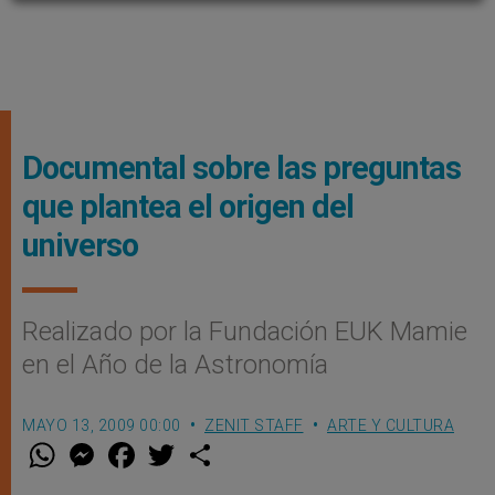
Documental sobre las preguntas
que plantea el origen del
universo
Realizado por la Fundación EUK Mamie
en el Año de la Astronomía
MAYO 13, 2009 00:00
ZENIT STAFF
ARTE Y CULTURA
W
M
F
T
S
h
e
a
w
h
a
s
c
i
a