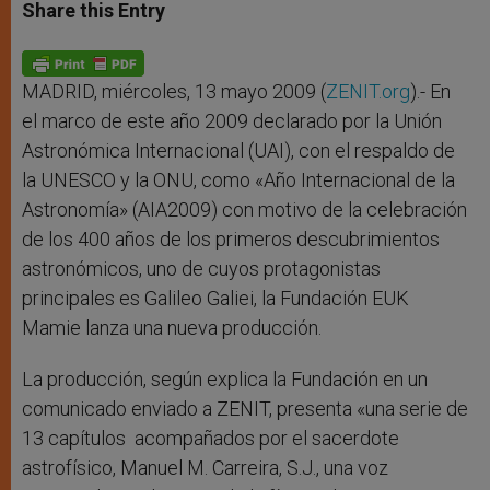
t
s
e
t
r
Share this Entry
s
e
b
t
e
A
n
o
e
p
g
o
r
p
e
k
r
MADRID, miércoles, 13 mayo 2009 (
ZENIT.org
).- En
el marco de este año 2009 declarado por la Unión
Astronómica Internacional (UAI), con el respaldo de
la UNESCO y la ONU, como «Año Internacional de la
Astronomía» (AIA2009) con motivo de la celebración
de los 400 años de los primeros descubrimientos
astronómicos, uno de cuyos protagonistas
principales es Galileo Galiei, la Fundación EUK
Mamie lanza una nueva producción.
La producción, según explica la Fundación en un
comunicado enviado a ZENIT, presenta «una serie de
13 capítulos acompañados por el sacerdote
astrofísico, Manuel M. Carreira, S.J., una voz