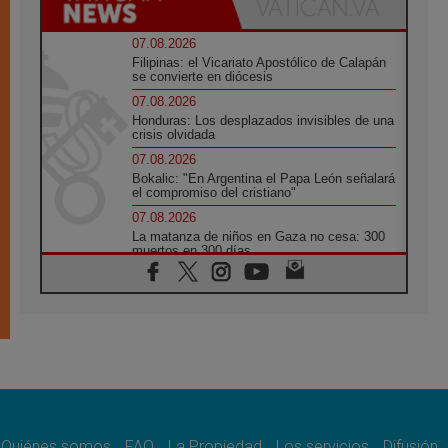
07.08.2026
Filipinas: el Vicariato Apostólico de Calapán
se convierte en diócesis
07.08.2026
Honduras: Los desplazados invisibles de una
crisis olvidada
07.08.2026
Bokalic: "En Argentina el Papa León señalará
el compromiso del cristiano"
07.08.2026
La matanza de niños en Gaza no cesa: 300
muertos en 300 días
07.08.2026
Tagle: La guerra desfigura el mundo, solo la
revelación de Dios lo transfigura
07.08.2026
Presentada la Trienal de Arte de las
Universidades Católicas: «Exercises in
Empathy»
07.08.2026
Fortunatus Nwachukwu: la comunicación
como misión al servicio del Evangelio
Quiénes somos
FAQ
La Propiedad
Los servicios
Difusión