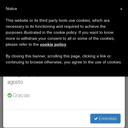
ES
Notice
×
x
Aviso importante
This website or its third party tools use cookies, which are
necessary to its functioning and required to achieve the
Del 27 de julio al 7 de agosto haremos la pausa
purposes illustrated in the cookie policy. If you want to know
anual, aprovechando que en el periodo de verano
more or withdraw your consent to all or some of the cookies,
please refer to the
cookie policy
.
se generan menos informaciones y también el
consumo de las mismas disminuye.
By closing this banner, scrolling this page, clicking a link or
continuing to browse otherwise, you agree to the use of cookies.
Retomamos el trabajo ordinario de las ediciones
en inglés y español de ZENIT el lunes 10 de
agosto.
Gracias.
Entendido