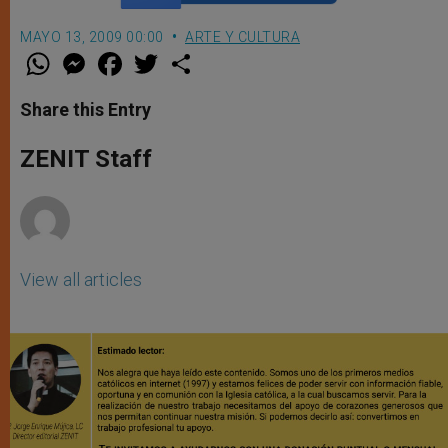
MAYO 13, 2009 00:00
ARTE Y CULTURA
W
M
F
T
S
h
e
a
w
h
a
s
c
i
a
t
s
e
t
r
Share this Entry
s
e
b
t
e
A
n
o
e
p
g
o
r
ZENIT Staff
p
e
k
r
View all articles