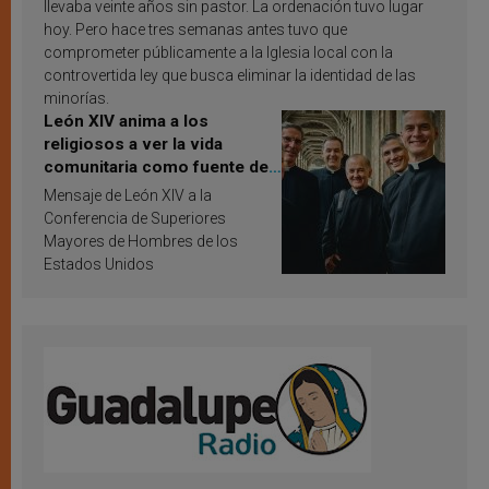
llevaba veinte años sin pastor. La ordenación tuvo lugar
hoy. Pero hace tres semanas antes tuvo que
comprometer públicamente a la Iglesia local con la
controvertida ley que busca eliminar la identidad de las
minorías.
León XIV anima a los
religiosos a ver la vida
comunitaria como fuente de
inspiración y santificación
Mensaje de León XIV a la
Conferencia de Superiores
Mayores de Hombres de los
Estados Unidos