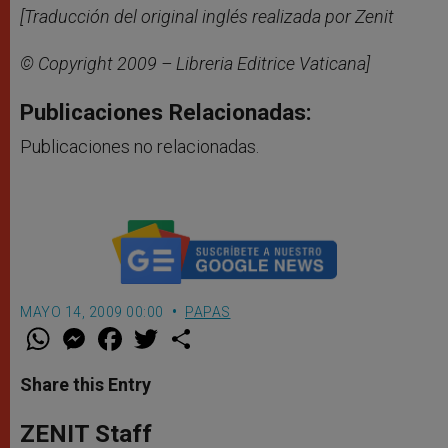
[Traducción del original inglés realizada por Zenit
© Copyright 2009 – Libreria Editrice Vaticana]
Publicaciones Relacionadas:
Publicaciones no relacionadas.
MAYO 14, 2009 00:00
PAPAS
W
M
F
T
S
h
e
a
w
h
a
s
c
i
a
t
s
e
t
r
Share this Entry
s
e
b
t
e
A
n
o
e
p
g
o
r
ZENIT Staff
p
e
k