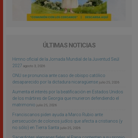
ÚLTIMAS NOTICIAS
Himno oficial de la Jornada Mundial de la Juventud Seúl
2027
agosto 3, 2026
ONU se pronuncia ante caso de obispo católico
desaparecido por la dictadura nicaragüense
julio 25, 2026
Aumenta el interés por la beatificación en Estados Unidos
de los mártires de Georgia que murieron defendiendo el
matrimonio
julio 25, 2026
Franciscanos piden ayuda a Marco Rubio ante
persecución de colonos judíos que afecta a cristianos (y
no sólo) en Tierra Santa
julio 25, 2026
Sacerdotes alemanes fieles al Papa contestan a su propio