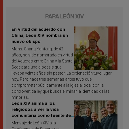
PAPA LEÓN XIV
En virtud del acuerdo con
China, León XIV nombra un
nuevo obispo
Mons. Chang Yanfeng, de 42
años, ha sido nombrado en virtud
del Acuerdo entre China y la Santa
Sede para una diócesis que
llevaba veinte años sin pastor. La ordenación tuvo lugar
hoy. Pero hace tres semanas antes tuvo que
comprometer públicamente a la Iglesia local con la
controvertida ley que busca eliminar la identidad de las
minorías.
León XIV anima a los
religiosos a ver la vida
comunitaria como fuente de
inspiración y santificación
Mensaje de León XIV a la