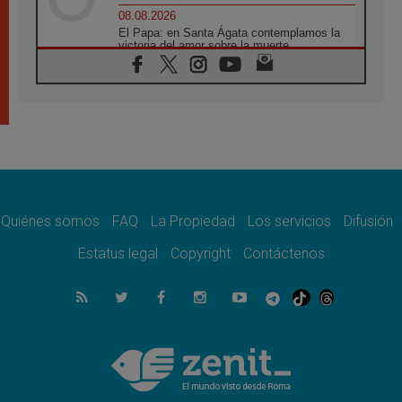
08.08.2026
El Papa: en Santa Ágata contemplamos la
victoria del amor sobre la muerte
08.08.2026
León XIV visitará el Santuario de la Madre
del Buen Consejo de Genazzano
07.08.2026
Filipinas: el Vicariato Apostólico de Calapán
se convierte en diócesis
07.08.2026
Honduras: Los desplazados invisibles de una
crisis olvidada
Quiénes somos
FAQ
La Propiedad
Los servicios
Difusión
07.08.2026
Bokalic: "En Argentina el Papa León señalará
Estatus legal
Copyright
Contáctenos
el compromiso del cristiano"
07.08.2026
La matanza de niños en Gaza no cesa: 300
muertos en 300 días
07.08.2026
Tagle: La guerra desfigura el mundo, solo la
revelación de Dios lo transfigura