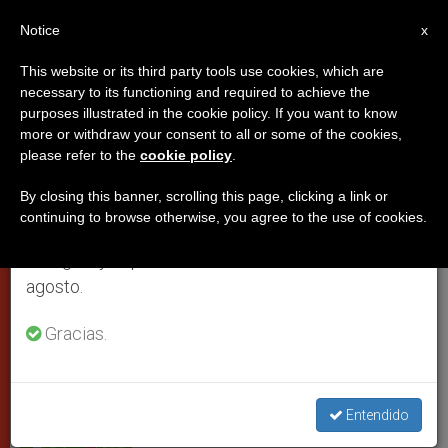
ES
Notice
×
x
Aviso importante
This website or its third party tools use cookies, which are
necessary to its functioning and required to achieve the
Del 27 de julio al 7 de agosto haremos la pausa
purposes illustrated in the cookie policy. If you want to know
Discurso de Benedicto XVI en la
anual, aprovechando que en el periodo de verano
more or withdraw your consent to all or some of the cookies,
please refer to the
cookie policy
.
se generan menos informaciones y también el
Basílica de la Anunciación
consumo de las mismas disminuye.
By closing this banner, scrolling this page, clicking a link or
continuing to browse otherwise, you agree to the use of cookies.
Retomamos el trabajo ordinario de las ediciones
Con representantes de la Iglesia en
en inglés y español de ZENIT el lunes 10 de
Galilea
agosto.
MAYO 14, 2009 00:00
ZENIT STAFF
PAPAS
Gracias.
W
M
F
T
S
h
e
a
w
h
a
s
c
i
a
t
s
e
t
r
Share this Entry
s
e
b
t
e
Entendido
A
n
o
e
p
g
o
r