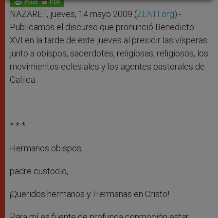
p
e
k
r
NAZARET, jueves, 14 mayo 2009 (
ZENIT.org
).-
Publicamos el discurso que pronunció Benedicto
XVI en la tarde de este jueves al presidir las vísperas
junto a obispos, sacerdotes, religiosas, religiosos, los
movimientos eclesiales y los agentes pastorales de
Galilea.
* * *
Hermanos obispos,
padre custodio,
¡Queridos hermanos y Hermanas en Cristo!
Para mí es fuente de profunda conmoción estar