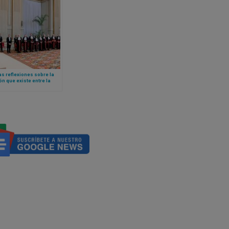
s reflexiones sobre la
ón que existe entre la
stración de justicia y el
de la unidad, según el
León XIV