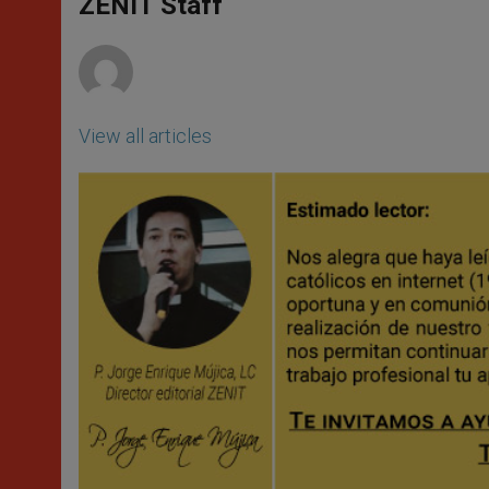
p
g
o
r
ZENIT Staff
p
e
k
r
View all articles