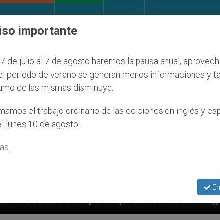
IGLESIA Y MUNDO
DOCUMENTOS
DONATIVOS
iso importante
7 de julio al 7 de agosto haremos la pausa anual, aprovec
el periodo de verano se generan menos informaciones y t
umo de las mismas disminuye.
amos el trabajo ordinario de las ediciones en inglés y es
l lunes 10 de agosto.
as.
En
díos que afecta a cristianos (y no sólo) en Tierra Sa