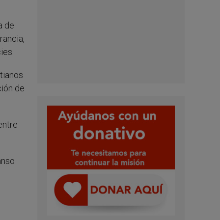
a de
rancia,
ies.
stianos
ción de
entre
anso