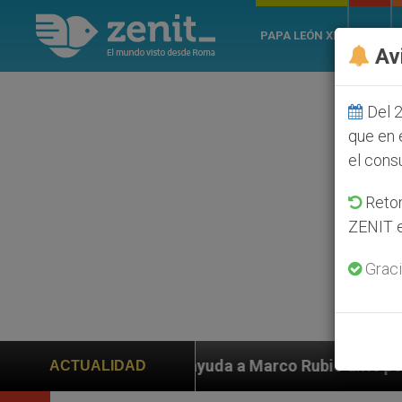
PAPA LEÓN XIV
ROMA
Av
Del 2
que en 
el cons
Retom
ZENIT e
Graci
en ayuda a Marco Rubio ante persecución de colonos ju
ACTUALIDAD