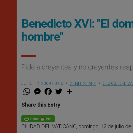
Benedicto XVI: "El dom
hombre"
Pide a creyentes y no creyentes resp
JULIO 12, 2009 00:00
ZENIT STAFF
CIUDAD DEL V
W
M
F
T
S
h
e
a
w
h
a
s
c
i
a
t
s
e
t
r
Share this Entry
s
e
b
t
e
A
n
o
e
p
g
o
r
p
e
k
CIUDAD DEL VATICANO, domingo, 12 de julio de 
r