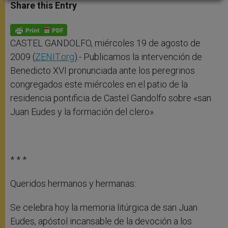
t
s
e
t
r
Share this Entry
s
e
b
t
e
A
n
o
e
p
g
o
r
p
e
k
r
CASTEL GANDOLFO, miércoles 19 de agosto de
2009 (
ZENIT.org
).- Publicamos la intervención de
Benedicto XVI pronunciada ante los peregrinos
congregados este miércoles en el patio de la
residencia pontificia de Castel Gandolfo sobre «san
Juan Eudes y la formación del clero».
* * *
Queridos hermanos y hermanas:
Se celebra hoy la memoria litúrgica de san Juan
Eudes, apóstol incansable de la devoción a los