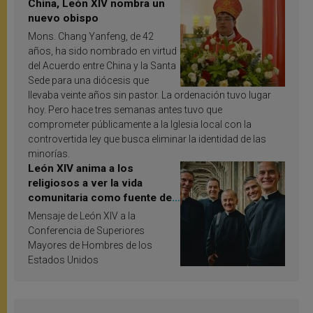
China, León XIV nombra un
nuevo obispo
Mons. Chang Yanfeng, de 42
años, ha sido nombrado en virtud
del Acuerdo entre China y la Santa
Sede para una diócesis que
llevaba veinte años sin pastor. La ordenación tuvo lugar
hoy. Pero hace tres semanas antes tuvo que
comprometer públicamente a la Iglesia local con la
controvertida ley que busca eliminar la identidad de las
minorías.
León XIV anima a los
religiosos a ver la vida
comunitaria como fuente de
inspiración y santificación
Mensaje de León XIV a la
Conferencia de Superiores
Mayores de Hombres de los
Estados Unidos