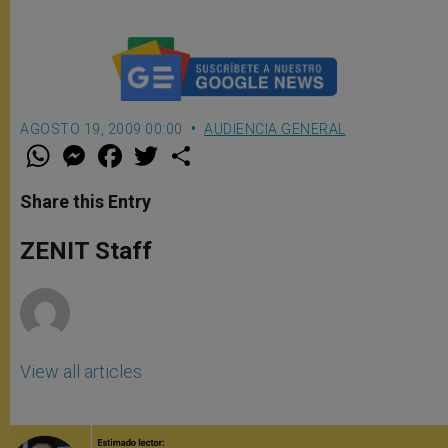
AGOSTO 19, 2009 00:00
AUDIENCIA GENERAL
W
M
F
T
S
h
e
a
w
h
a
s
c
i
a
t
s
e
t
r
Share this Entry
s
e
b
t
e
A
n
o
e
p
g
o
r
ZENIT Staff
p
e
k
r
View all articles