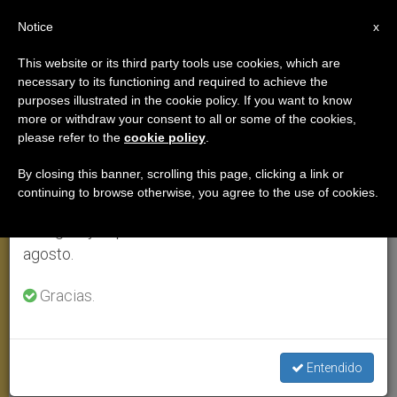
ES
Notice
×
x
Aviso importante
This website or its third party tools use cookies, which are
necessary to its functioning and required to achieve the
Del 27 de julio al 7 de agosto haremos la pausa
purposes illustrated in the cookie policy. If you want to know
Benedicto XVI: La senda de Juan
anual, aprovechando que en el periodo de verano
more or withdraw your consent to all or some of the cookies,
please refer to the
cookie policy
.
se generan menos informaciones y también el
Eudes para penetrar en el
consumo de las mismas disminuye.
abismo de amor
By closing this banner, scrolling this page, clicking a link or
continuing to browse otherwise, you agree to the use of cookies.
Retomamos el trabajo ordinario de las ediciones
en inglés y español de ZENIT el lunes 10 de
Intervención durante la audiencia
agosto.
general
Gracias.
AGOSTO 19, 2009 00:00
ZENIT STAFF
AUDIENCIA
GENERAL
W
M
F
T
S
Entendido
h
e
a
w
h
a
s
c
i
a