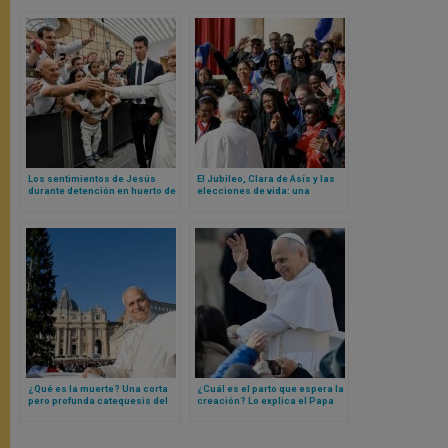
Los sentimientos de Jesús
El Jubileo, Clara de Asís y las
durante detención en huerto de
elecciones de vida: una
los olivos explicados por el
catequesis del Papa León XIV
Papa León XIV
¿Qué es la muerte? Una corta
¿Cuál es el parto que espera la
pero profunda catequesis del
creación? Lo explica el Papa
Papa León XIV
León XIV en una catequesis