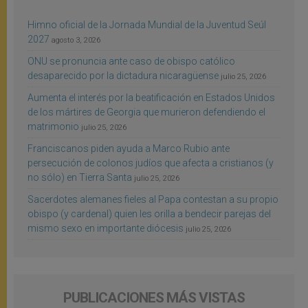
Himno oficial de la Jornada Mundial de la Juventud Seúl
2027
agosto 3, 2026
ONU se pronuncia ante caso de obispo católico
desaparecido por la dictadura nicaragüense
julio 25, 2026
Aumenta el interés por la beatificación en Estados Unidos
de los mártires de Georgia que murieron defendiendo el
matrimonio
julio 25, 2026
Franciscanos piden ayuda a Marco Rubio ante
persecución de colonos judíos que afecta a cristianos (y
no sólo) en Tierra Santa
julio 25, 2026
Sacerdotes alemanes fieles al Papa contestan a su propio
obispo (y cardenal) quien les orilla a bendecir parejas del
mismo sexo en importante diócesis
julio 25, 2026
PUBLICACIONES MÁS VISTAS