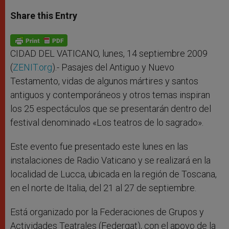
a
s
c
i
a
t
s
e
t
r
Share this Entry
s
e
b
t
e
A
n
o
e
p
g
o
r
p
e
k
r
CIDAD DEL VATICANO, lunes, 14 septiembre 2009
(
ZENIT.org
).- Pasajes del Antiguo y Nuevo
Testamento, vidas de algunos mártires y santos
antiguos y contemporáneos y otros temas inspiran
los 25 espectáculos que se presentarán dentro del
festival denominado «Los teatros de lo sagrado».
Este evento fue presentado este lunes en las
instalaciones de Radio Vaticano y se realizará en la
localidad de Lucca, ubicada en la región de Toscana,
en el norte de Italia, del 21 al 27 de septiembre.
Está organizado por la Federaciones de Grupos y
Actividades Teatrales (Federgat), con el apoyo de la