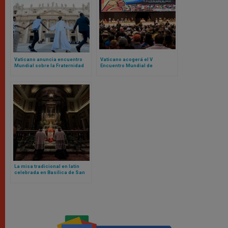
Vaticano anuncia encuentro
Vaticano acogerá el V
Mundial sobre la Fraternidad
Encuentro Mundial de
Humana 2025: el evento fue un
Movimientos Populares:
fracaso en 2024
contamos de qué se trata
La misa tradicional en latín
celebrada en Basílica de San
Pedro marca un nuevo capítulo
bajo el pontificado de Papa
León XIV