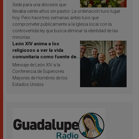
Sede para una diócesis que
llevaba veinte años sin pastor. La ordenación tuvo lugar
hoy. Pero hace tres semanas antes tuvo que
comprometer públicamente a la Iglesia local con la
controvertida ley que busca eliminar la identidad de las
minorías.
León XIV anima a los
religiosos a ver la vida
comunitaria como fuente de
inspiración y santificación
Mensaje de León XIV a la
Conferencia de Superiores
Mayores de Hombres de los
Estados Unidos