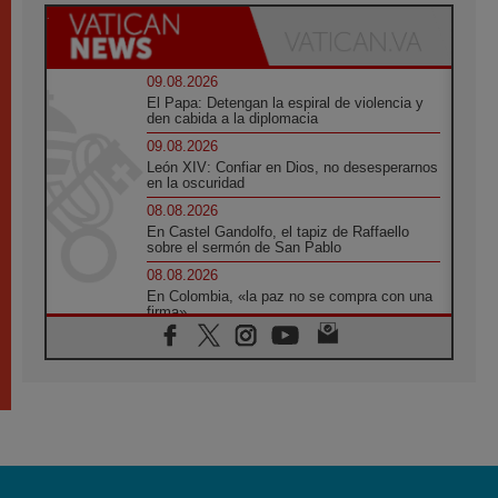
09.08.2026
El Papa: Detengan la espiral de violencia y
den cabida a la diplomacia
09.08.2026
León XIV: Confiar en Dios, no desesperarnos
en la oscuridad
08.08.2026
En Castel Gandolfo, el tapiz de Raffaello
sobre el sermón de San Pablo
08.08.2026
En Colombia, «la paz no se compra con una
firma»
08.08.2026
En Venezuela celebraron los 416 años del
Santo Cristo de La Grita
08.08.2026
El Papa: en Santa Ágata contemplamos la
victoria del amor sobre la muerte
08.08.2026
León XIV visitará el Santuario de la Madre