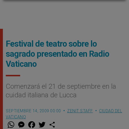
Festival de teatro sobre lo
sagrado presentado en Radio
Vaticano
Comenzará el 21 de septiembre en la
cuidad italiana de Lucca
SEPTIEMBRE 14, 2009 00:00
ZENIT STAFF
CIUDAD DEL
VATICANO
W
M
F
T
S
h
e
a
w
h