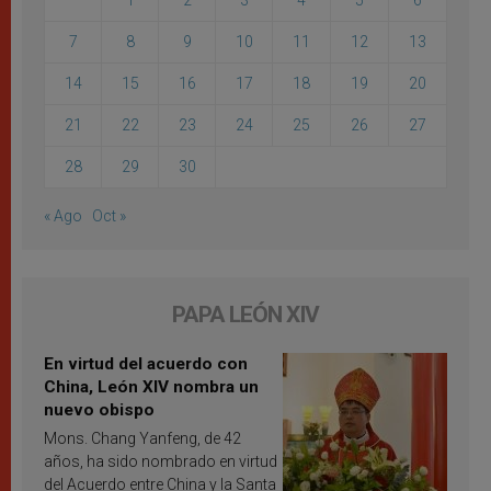
1
2
3
4
5
6
7
8
9
10
11
12
13
14
15
16
17
18
19
20
21
22
23
24
25
26
27
28
29
30
« Ago
Oct »
PAPA LEÓN XIV
En virtud del acuerdo con
China, León XIV nombra un
nuevo obispo
Mons. Chang Yanfeng, de 42
años, ha sido nombrado en virtud
del Acuerdo entre China y la Santa