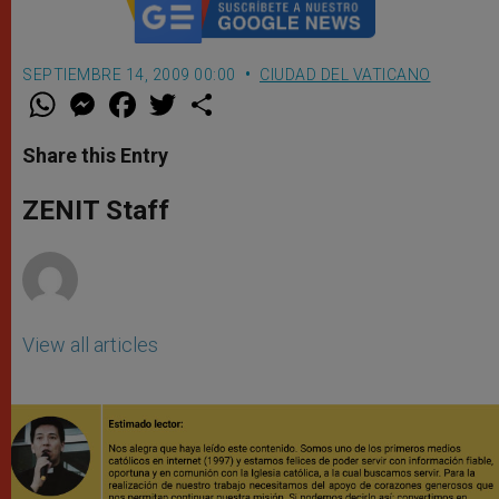
SEPTIEMBRE 14, 2009 00:00
CIUDAD DEL VATICANO
W
M
F
T
S
h
e
a
w
h
a
s
c
i
a
t
s
e
t
r
Share this Entry
s
e
b
t
e
A
n
o
e
p
g
o
r
ZENIT Staff
p
e
k
r
View all articles