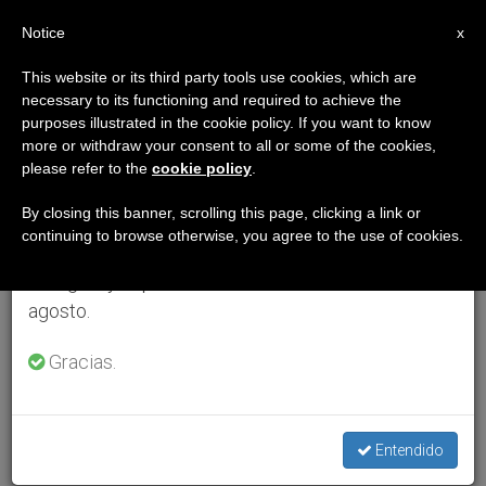
ES
Notice
×
x
Aviso importante
This website or its third party tools use cookies, which are
necessary to its functioning and required to achieve the
Del 27 de julio al 7 de agosto haremos la pausa
purposes illustrated in the cookie policy. If you want to know
anual, aprovechando que en el periodo de verano
more or withdraw your consent to all or some of the cookies,
please refer to the
cookie policy
.
se generan menos informaciones y también el
consumo de las mismas disminuye.
By closing this banner, scrolling this page, clicking a link or
continuing to browse otherwise, you agree to the use of cookies.
Retomamos el trabajo ordinario de las ediciones
en inglés y español de ZENIT el lunes 10 de
agosto.
Gracias.
Entendido