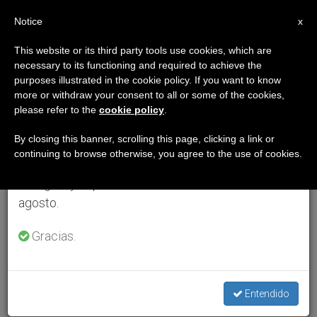
ES
Notice
×
x
Aviso importante
This website or its third party tools use cookies, which are
necessary to its functioning and required to achieve the
Del 27 de julio al 7 de agosto haremos la pausa
purposes illustrated in the cookie policy. If you want to know
anual, aprovechando que en el periodo de verano
more or withdraw your consent to all or some of the cookies,
please refer to the
cookie policy
.
se generan menos informaciones y también el
consumo de las mismas disminuye.
By closing this banner, scrolling this page, clicking a link or
continuing to browse otherwise, you agree to the use of cookies.
Retomamos el trabajo ordinario de las ediciones
en inglés y español de ZENIT el lunes 10 de
agosto.
Gracias.
Entendido