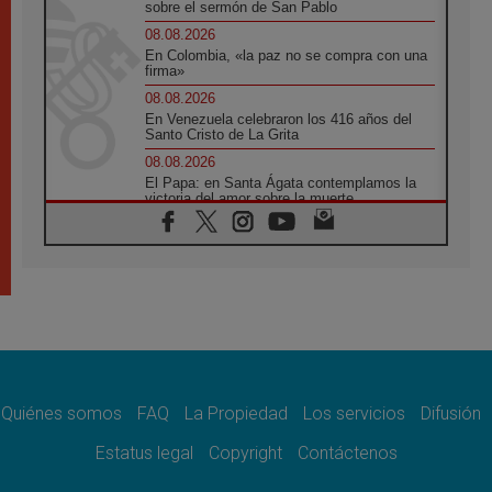
sobre el sermón de San Pablo
08.08.2026
En Colombia, «la paz no se compra con una
firma»
08.08.2026
En Venezuela celebraron los 416 años del
Santo Cristo de La Grita
08.08.2026
El Papa: en Santa Ágata contemplamos la
victoria del amor sobre la muerte
08.08.2026
León XIV visitará el Santuario de la Madre
del Buen Consejo de Genazzano
07.08.2026
Filipinas: el Vicariato Apostólico de Calapán
se convierte en diócesis
07.08.2026
Honduras: Los desplazados invisibles de una
crisis olvidada
Quiénes somos
FAQ
La Propiedad
Los servicios
Difusión
07.08.2026
Bokalic: "En Argentina el Papa León señalará
Estatus legal
Copyright
Contáctenos
el compromiso del cristiano"
07.08.2026