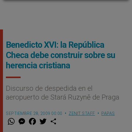
Benedicto XVI: la República
Checa debe construir sobre su
herencia cristiana
Discurso de despedida en el
aeropuerto de Stará Ruzyně de Praga
SEPTIEMBRE 28, 2009 00:00
ZENIT STAFF
PAPAS
W
M
F
T
S
h
e
a
w
h
a
s
c
i
a