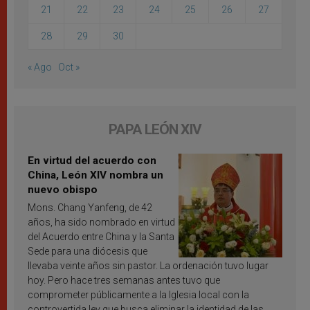
21
22
23
24
25
26
27
28
29
30
« Ago
Oct »
PAPA LEÓN XIV
En virtud del acuerdo con
China, León XIV nombra un
nuevo obispo
Mons. Chang Yanfeng, de 42
años, ha sido nombrado en virtud
del Acuerdo entre China y la Santa
Sede para una diócesis que
llevaba veinte años sin pastor. La ordenación tuvo lugar
hoy. Pero hace tres semanas antes tuvo que
comprometer públicamente a la Iglesia local con la
controvertida ley que busca eliminar la identidad de las