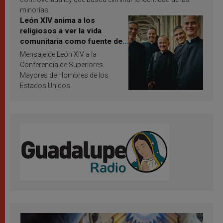
minorías.
León XIV anima a los
religiosos a ver la vida
comunitaria como fuente de
inspiración y santificación
Mensaje de León XIV a la
Conferencia de Superiores
Mayores de Hombres de los
Estados Unidos