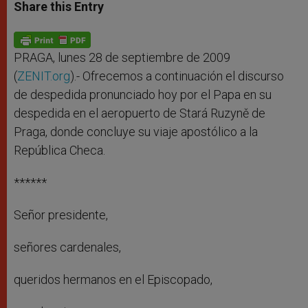
t
s
e
t
r
Share this Entry
s
e
b
t
e
A
n
o
e
p
g
o
r
p
e
k
r
PRAGA, lunes 28 de septiembre de 2009
(
ZENIT.org
).- Ofrecemos a continuación el discurso
de despedida pronunciado hoy por el Papa en su
despedida en el aeropuerto de Stará Ruzyně de
Praga, donde concluye su viaje apostólico a la
República Checa.
******
Señor presidente,
señores cardenales,
queridos hermanos en el Episcopado,