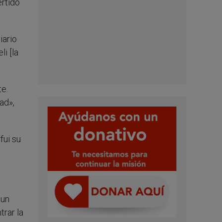
ertido
iario
i [la
te.
ad»,
fui su
 un
trar la