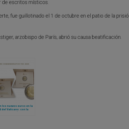
r de escritos místicos.
e, fue guillotinado el 1 de octubre en el patio de la prisió
iger, arzobispo de París, abrió su causa beatificación.
n los nuevos euros en la
 del Vaticano: con la
 de Miguel Ángel y la
Vacante