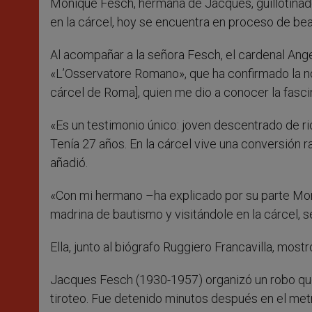
Monique Fesch, hermana de Jacques, guillotinado
en la cárcel, hoy se encuentra en proceso de bea
Al acompañar a la señora Fesch, el cardenal Angel
«L’Osservatore Romano», que ha confirmado la not
cárcel de Roma], quien me dio a conocer la fasci
«Es un testimonio único: joven descentrado de ri
Tenía 27 años. En la cárcel vive una conversión r
añadió.
«Con mi hermano –ha explicado por su parte Mon
madrina de bautismo y visitándole en la cárcel, s
Ella, junto al biógrafo Ruggiero Francavilla, most
Jacques Fesch (1930-1957) organizó un robo que a
tiroteo. Fue detenido minutos después en el metr