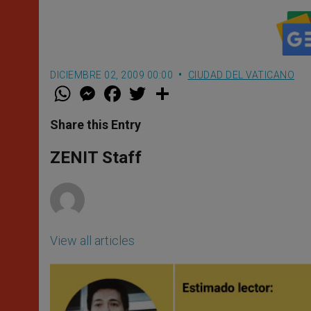
DICIEMBRE 02, 2009 00:00
CIUDAD DEL VATICANO
W
M
F
T
S
h
e
a
w
h
a
s
c
i
a
t
s
e
t
r
Share this Entry
s
e
b
t
e
A
n
o
e
p
g
o
r
ZENIT Staff
p
e
k
r
View all articles