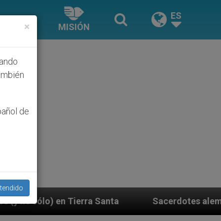
ES
×
MISIÓN
hando
ambién
pañol de
tendido
a Santa
Sacerdotes alemanes fieles al Papa cont