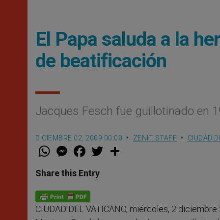
El Papa saluda a la h
de beatificación
Jacques Fesch fue guillotinado en 
DICIEMBRE 02, 2009 00:00
ZENIT STAFF
CIUDAD D
W
M
F
T
S
h
e
a
w
h
a
s
c
i
a
t
s
e
t
r
Share this Entry
s
e
b
t
e
A
n
o
e
p
g
o
r
p
e
k
CIUDAD DEL VATICANO, miércoles, 2 diciembre 
r