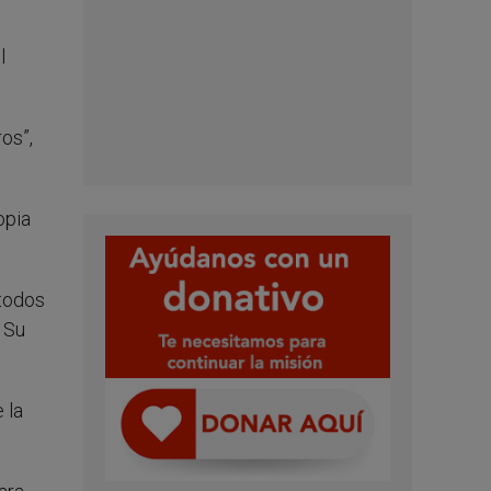
l
os”,
opia
 todos
n Su
 la