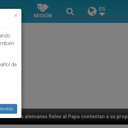
ES
×
MISIÓN
hando
ambién
pañol de
tendido
fieles al Papa contestan a su propio obispo (y carden