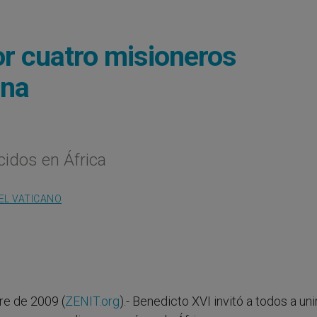
por cuatro misioneros
ana
cidos en África
EL VATICANO
e de 2009 (
ZENIT.org
).- Benedicto XVI invitó a todos a uni