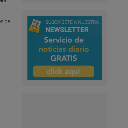
ara
és de
n
e
l