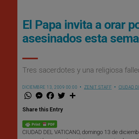
El Papa invita a orar 
asesinados esta sem
Tres sacerdotes y una religiosa falle
DICIEMBRE 13, 2009 00:00
ZENIT STAFF
CIUDAD D
W
M
F
T
S
h
e
a
w
h
a
s
c
i
a
t
s
e
t
r
Share this Entry
s
e
b
t
e
A
n
o
e
p
g
o
r
p
e
k
CIUDAD DEL VATICANO, domingo 13 de diciembr
r