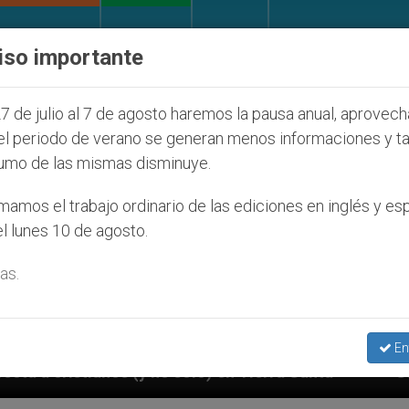
IGLESIA Y MUNDO
DOCUMENTOS
DONATIVOS
iso importante
7 de julio al 7 de agosto haremos la pausa anual, aprovec
el periodo de verano se generan menos informaciones y t
umo de las mismas disminuye.
amos el trabajo ordinario de las ediciones en inglés y es
l lunes 10 de agosto.
as.
En
y no sólo) en Tierra Santa
Sacerdotes alemanes 