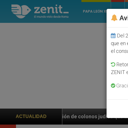
PAPA LEÓN XIV
ROMA
Av
Del 2
que en 
el cons
Retom
ZENIT e
Graci
rsecución de colonos judíos que afecta a cristianos (
ACTUALIDAD