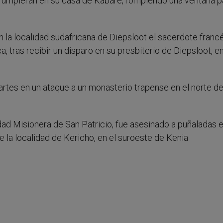
umpieran en su casa de Kabare, rompiendo una ventana p
 la localidad sudafricana de Diepsloot el sacerdote franc
, tras recibir un disparo en su presbiterio de Diepsloot, e
tes en un ataque a un monasterio trapense en el norte d
dad Misionera de San Patricio, fue asesinado a puñaladas e
e la localidad de Kericho, en el suroeste de Kenia