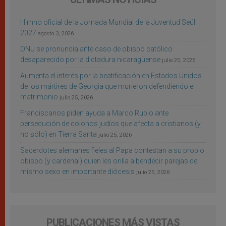
Himno oficial de la Jornada Mundial de la Juventud Seúl
2027
agosto 3, 2026
ONU se pronuncia ante caso de obispo católico
desaparecido por la dictadura nicaragüense
julio 25, 2026
Aumenta el interés por la beatificación en Estados Unidos
de los mártires de Georgia que murieron defendiendo el
matrimonio
julio 25, 2026
Franciscanos piden ayuda a Marco Rubio ante
persecución de colonos judíos que afecta a cristianos (y
no sólo) en Tierra Santa
julio 25, 2026
Sacerdotes alemanes fieles al Papa contestan a su propio
obispo (y cardenal) quien les orilla a bendecir parejas del
mismo sexo en importante diócesis
julio 25, 2026
PUBLICACIONES MÁS VISTAS