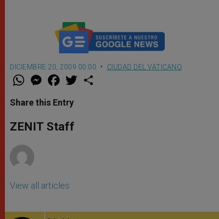
DICIEMBRE 20, 2009 00:00
CIUDAD DEL VATICANO
W
M
F
T
S
h
e
a
w
h
a
s
c
i
a
t
s
e
t
r
Share this Entry
s
e
b
t
e
A
n
o
e
p
g
o
r
ZENIT Staff
p
e
k
r
View all articles