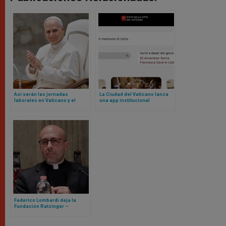
Así serán las jornadas
La Ciudad del Vaticano lanza
laborales en Vaticano y el
una app institucional
blindaje contra nepotismo
según nuevos Reglamentos de
León XIV
Federico Lombardi deja la
Fundación Ratzinger –
Benedicto XVI, llega Roberto
Regoli