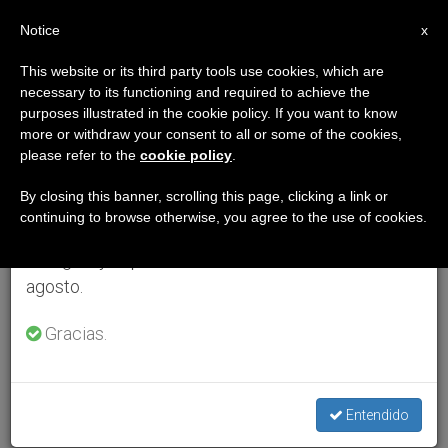
ES
Notice
×
x
Aviso importante
This website or its third party tools use cookies, which are
necessary to its functioning and required to achieve the
Del 27 de julio al 7 de agosto haremos la pausa
purposes illustrated in the cookie policy. If you want to know
anual, aprovechando que en el periodo de verano
more or withdraw your consent to all or some of the cookies,
please refer to the
cookie policy
.
se generan menos informaciones y también el
consumo de las mismas disminuye.
By closing this banner, scrolling this page, clicking a link or
continuing to browse otherwise, you agree to the use of cookies.
Retomamos el trabajo ordinario de las ediciones
en inglés y español de ZENIT el lunes 10 de
agosto.
Gracias.
Entendido