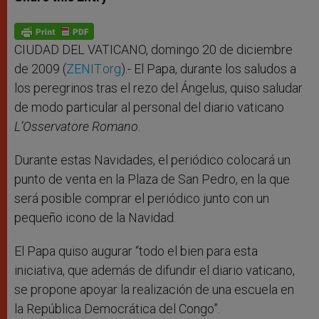
s
e
b
t
e
A
n
o
e
p
g
o
r
p
e
k
r
CIUDAD DEL VATICANO, domingo 20 de diciembre
de 2009 (
ZENIT.org
).- El Papa, durante los saludos a
los peregrinos tras el rezo del Ángelus, quiso saludar
de modo particular al personal del diario vaticano
L’Osservatore Romano.
Durante estas Navidades, el periódico colocará un
punto de venta en la Plaza de San Pedro, en la que
será posible comprar el periódico junto con un
pequeño icono de la Navidad.
El Papa quiso augurar “todo el bien para esta
iniciativa, que además de difundir el diario vaticano,
se propone apoyar la realización de una escuela en
la República Democrática del Congo”.