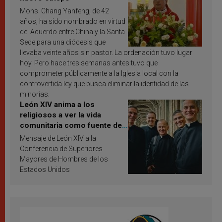
Mons. Chang Yanfeng, de 42
años, ha sido nombrado en virtud
del Acuerdo entre China y la Santa
Sede para una diócesis que
llevaba veinte años sin pastor. La ordenación tuvo lugar
hoy. Pero hace tres semanas antes tuvo que
comprometer públicamente a la Iglesia local con la
controvertida ley que busca eliminar la identidad de las
minorías.
León XIV anima a los
religiosos a ver la vida
comunitaria como fuente de
inspiración y santificación
Mensaje de León XIV a la
Conferencia de Superiores
Mayores de Hombres de los
Estados Unidos