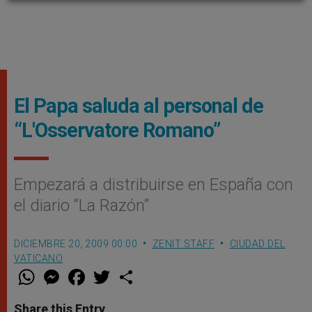
El Papa saluda al personal de
“L'Osservatore Romano”
Empezará a distribuirse en España con
el diario “La Razón”
DICIEMBRE 20, 2009 00:00
ZENIT STAFF
CIUDAD DEL
VATICANO
W
M
F
T
S
h
e
a
w
h
a
s
c
i
a
t
s
e
t
r
Share this Entry