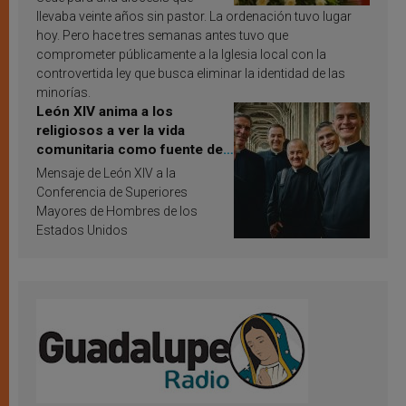
llevaba veinte años sin pastor. La ordenación tuvo lugar
hoy. Pero hace tres semanas antes tuvo que
comprometer públicamente a la Iglesia local con la
controvertida ley que busca eliminar la identidad de las
minorías.
León XIV anima a los
religiosos a ver la vida
comunitaria como fuente de
inspiración y santificación
Mensaje de León XIV a la
Conferencia de Superiores
Mayores de Hombres de los
Estados Unidos