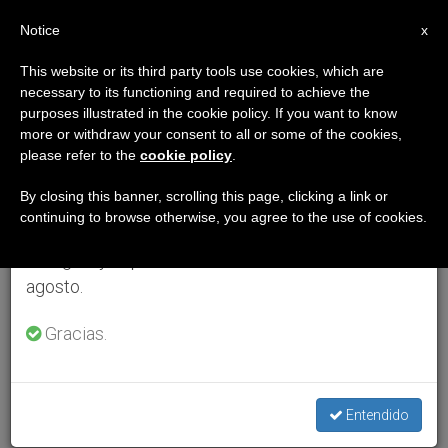
ES
Notice
×
x
Aviso importante
This website or its third party tools use cookies, which are
necessary to its functioning and required to achieve the
Del 27 de julio al 7 de agosto haremos la pausa
purposes illustrated in the cookie policy. If you want to know
anual, aprovechando que en el periodo de verano
more or withdraw your consent to all or some of the cookies,
please refer to the
cookie policy
.
se generan menos informaciones y también el
consumo de las mismas disminuye.
By closing this banner, scrolling this page, clicking a link or
continuing to browse otherwise, you agree to the use of cookies.
Retomamos el trabajo ordinario de las ediciones
en inglés y español de ZENIT el lunes 10 de
agosto.
Gracias.
Entendido