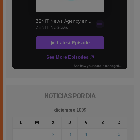
NOTICIAS POR DÍA
diciembre 2009
L
M
X
J
V
S
D
1
2
3
4
5
6