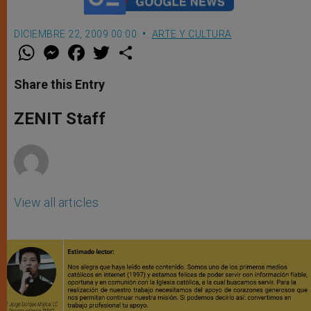
DICIEMBRE 22, 2009 00:00
ARTE Y CULTURA
W
M
F
T
S
h
e
a
w
h
a
s
c
i
a
t
s
e
t
r
Share this Entry
s
e
b
t
e
A
n
o
e
p
g
o
r
ZENIT Staff
p
e
k
r
View all articles