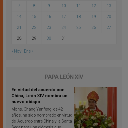
7
8
9
10
11
12
13
14
15
16
17
18
19
20
21
22
23
24
25
26
27
28
29
30
31
« Nov
Ene »
PAPA LEÓN XIV
En virtud del acuerdo con
China, León XIV nombra un
nuevo obispo
Mons. Chang Yanfeng, de 42
años, ha sido nombrado en virtud
del Acuerdo entre China y la Santa
Sede para una diócesis que