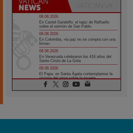
08.08.2026
En Castel Gandolfo, el tapiz de Raffaello
sobre el sermón de San Pablo
08.08.2026
En Colombia, «la paz no se compra con una
firma»
08.08.2026
En Venezuela celebraron los 416 años del
Santo Cristo de La Grita
08.08.2026
El Papa: en Santa Ágata contemplamos la
victoria del amor sobre la muerte
08.08.2026
León XIV visitará el Santuario de la Madre
del Buen Consejo de Genazzano
07.08.2026
Filipinas: el Vicariato Apostólico de Calapán
se convierte en diócesis
07.08.2026
Honduras: Los desplazados invisibles de una
crisis olvidada