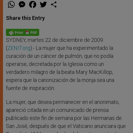
W
M
F
T
S
h
e
a
w
h
a
s
c
i
a
t
s
e
t
r
Share this Entry
s
e
b
t
e
A
n
o
e
p
g
o
r
p
e
k
r
SYDNEY, martes 22 de diciembre de 2009
(
ZENIT.org
).- La mujer que ha experimentado la
curación de un cáncer de pulmón, que no podía
operarse, decretada por la Iglesia como un
verdadero milagro de la beata Mary MacKillop,
espera que la canonización de la monja sea una
fuente de inspiración.
La mujer, que desea permanecer en el anonimato,
apareció citada en un comunicado de prensa
publicado este fin de semana por las Hermanas de
San José, después de que el Vaticano anunciara que