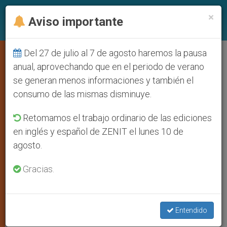
ES
×
Aviso importante
Del 27 de julio al 7 de agosto haremos la pausa
Fin de año en oración para
anual, aprovechando que en el periodo de verano
se generan menos informaciones y también el
30.000 jóvenes congregados por
consumo de las mismas disminuye.
Taizé en Polonia
Retomamos el trabajo ordinario de las ediciones
en inglés y español de ZENIT el lunes 10 de
Reciben el apoyo del Papa y de líderes
agosto.
cristianos
Gracias.
DICIEMBRE 25, 2009 00:00
ZENIT STAFF
IGLESIA
LOCAL
W
M
F
T
S
Entendido
h
e
a
w
h
a
s
c
i
a