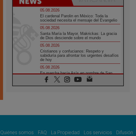
05.08.2026
El cardenal Parolin en México: Toda la
sociedad necesita el mensaje del Evangelio
05.08.2026
Santa María la Mayor, Makrickas: La gracia
de Dios desciende sobre el mundo
05.08.2026
Cristianos y confucianos: Respeto y
sabiduría para afrontar los urgentes desafíos
de hoy
05.08.2026
En marcha hacia Asís en nombre de San
Francisco, a la espera de León
05.08.2026
Venezuela, Padre Pagniello: "En medio del
dolor, una Iglesia que no se rinde"
05.08.2026
La Fuerza del "Círculo de Héroes" con el
Papa en la Audiencia General
05.08.2026
Nuncio en Ucrania: Preocupa escuchar a
quienes bendicen la guerra
Quiénes somos
FAQ
La Propiedad
Los servicios
Difusión