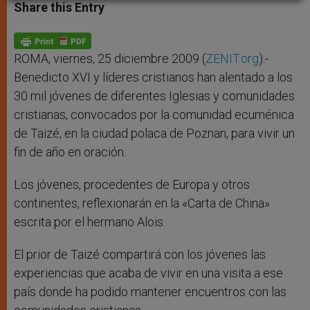
t
s
e
t
r
Share this Entry
s
e
b
t
e
A
n
o
e
p
g
o
r
p
e
k
r
ROMA, viernes, 25 diciembre 2009 (
ZENIT.org
).-
Benedicto XVI y líderes cristianos han alentado a los
30 mil jóvenes de diferentes Iglesias y comunidades
cristianas, convocados por la comunidad ecuménica
de Taizé, en la ciudad polaca de Poznan, para vivir un
fin de año en oración.
Los jóvenes, procedentes de Europa y otros
continentes, reflexionarán en la «Carta de China»
escrita por el hermano Alois.
El prior de Taizé compartirá con los jóvenes las
experiencias que acaba de vivir en una visita a ese
país donde ha podido mantener encuentros con las