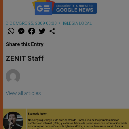
DICIEMBRE 25, 2009 00:00
IGLESIA LOCAL
W
M
F
T
S
h
e
a
w
h
a
s
c
i
a
t
s
e
t
r
Share this Entry
s
e
b
t
e
A
n
o
e
p
g
o
r
ZENIT Staff
p
e
k
r
View all articles