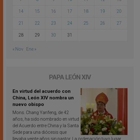
14
15
16
17
18
19
20
21
22
23
24
25
26
27
28
29
30
31
« Nov
Ene »
PAPA LEÓN XIV
En virtud del acuerdo con
China, León XIV nombra un
nuevo obispo
Mons. Chang Yanfeng, de 42
años, ha sido nombrado en virtud
del Acuerdo entre China y la Santa
Sede para una diócesis que
llevaba veinte años sin pastor. La ordenación tuvo lugar