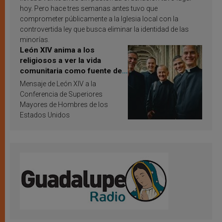
hoy. Pero hace tres semanas antes tuvo que
comprometer públicamente a la Iglesia local con la
controvertida ley que busca eliminar la identidad de las
minorías.
León XIV anima a los
religiosos a ver la vida
comunitaria como fuente de
inspiración y santificación
Mensaje de León XIV a la
Conferencia de Superiores
Mayores de Hombres de los
Estados Unidos