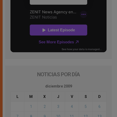
NOTICIAS POR DÍA
diciembre 2009
L
M
X
J
V
S
D
1
2
3
4
5
6
7
8
9
10
11
12
13