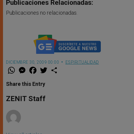
Publicaciones Relacionadas:
Publicaciones no relacionadas.
DICIEMBRE 30, 2009 00:00
ESPIRITUALIDAD
W
M
F
T
S
h
e
a
w
h
a
s
c
i
a
t
s
e
t
r
Share this Entry
s
e
b
t
e
A
n
o
e
p
g
o
r
ZENIT Staff
p
e
k
r