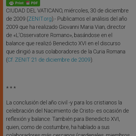
p
g
o
r
p
e
k
r
CIUDAD DEL VATICANO, miércoles, 30 de diciembre
de 2009 (
ZENIT.org
).- Publicamos el análisis del año
2009 que ha realizado Giovanni Maria Vian, director
de «L’Osservatore Romano», basándose en el
balance que realizó Benedicto XVI en el discurso
que dirigió a sus colaboradores de la Curia Romana
(
Cf. ZENIT 21 de diciembre de 2009
).
* * *
La conclusión del año civil -y para los cristianos la
celebración del Nacimiento de Cristo- es ocasión de
reflexión y balance. También para Benedicto XVI,
quien, como de costumbre, ha hablado a sus
colaboradores más cercanos (cardenales, miembros