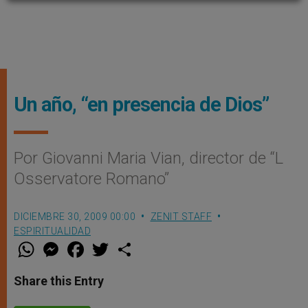
Un año, “en presencia de Dios”
Por Giovanni Maria Vian, director de “L
Osservatore Romano”
DICIEMBRE 30, 2009 00:00
ZENIT STAFF
ESPIRITUALIDAD
W
M
F
T
S
h
e
a
w
h
a
s
c
i
a
t
s
e
t
r
Share this Entry
s
e
b
t
e
A
n
o
e