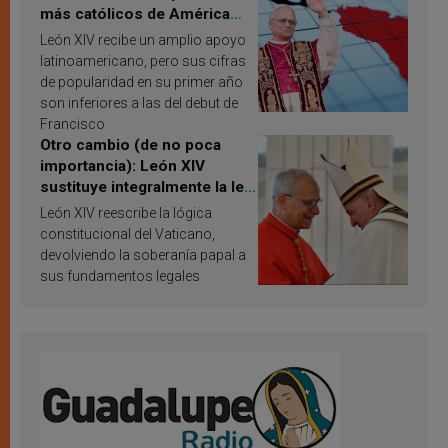
más católicos de América
Latina en 2026? Publican
León XIV recibe un amplio apoyo
resultados de investigación
latinoamericano, pero sus cifras
de popularidad en su primer año
son inferiores a las del debut de
Francisco
Otro cambio (de no poca
importancia): León XIV
sustituye integralmente la ley
vaticana de Papa Francisco
León XIV reescribe la lógica
constitucional del Vaticano,
devolviendo la soberanía papal a
sus fundamentos legales