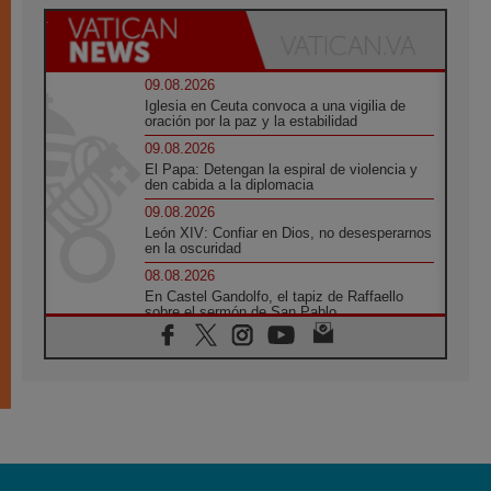
09.08.2026
Iglesia en Ceuta convoca a una vigilia de
oración por la paz y la estabilidad
09.08.2026
El Papa: Detengan la espiral de violencia y
den cabida a la diplomacia
09.08.2026
León XIV: Confiar en Dios, no desesperarnos
en la oscuridad
08.08.2026
En Castel Gandolfo, el tapiz de Raffaello
sobre el sermón de San Pablo
08.08.2026
En Colombia, «la paz no se compra con una
firma»
08.08.2026
En Venezuela celebraron los 416 años del
Santo Cristo de La Grita
08.08.2026
El Papa: en Santa Ágata contemplamos la