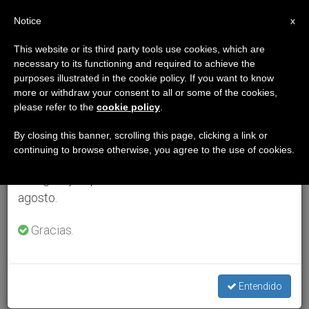
ES
Notice
×
x
Aviso importante
This website or its third party tools use cookies, which are
necessary to its functioning and required to achieve the
Del 27 de julio al 7 de agosto haremos la pausa
purposes illustrated in the cookie policy. If you want to know
anual, aprovechando que en el periodo de verano
more or withdraw your consent to all or some of the cookies,
please refer to the
cookie policy
.
se generan menos informaciones y también el
consumo de las mismas disminuye.
By closing this banner, scrolling this page, clicking a link or
continuing to browse otherwise, you agree to the use of cookies.
Retomamos el trabajo ordinario de las ediciones
en inglés y español de ZENIT el lunes 10 de
agosto.
Gracias.
Entendido