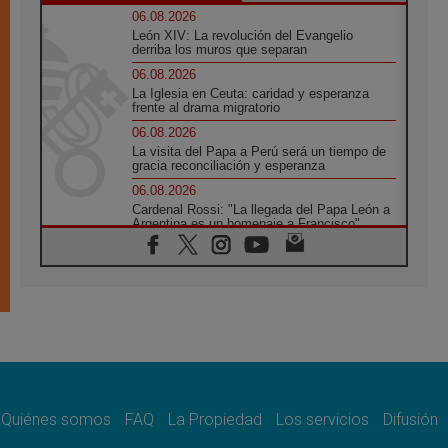
06.08.2026
León XIV: La revolución del Evangelio
derriba los muros que separan
06.08.2026
La Iglesia en Ceuta: caridad y esperanza
frente al drama migratorio
06.08.2026
La visita del Papa a Perú será un tiempo de
gracia reconciliación y esperanza
06.08.2026
Cardenal Rossi: "La llegada del Papa León a
Argentina es un homenaje a Francisco"
06.08.2026
En Asís, León XIV invita a los jóvenes a
«construir la civilización del amor»
05.08.2026
El cardenal Parolin en México: Toda la
sociedad necesita el mensaje del Evangelio
05.08.2026
Santa María la Mayor, Makrickas: La gracia
de Dios desciende sobre el mundo
Quiénes somos
FAQ
La Propiedad
Los servicios
Difusión
05.08.2026
Cristianos y confucianos: Respeto y