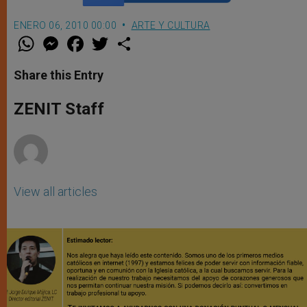
ENERO 06, 2010 00:00
ARTE Y CULTURA
W
M
F
T
S
h
e
a
w
h
a
s
c
i
a
t
s
e
t
r
Share this Entry
s
e
b
t
e
A
n
o
e
p
g
o
r
ZENIT Staff
p
e
k
r
View all articles