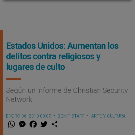
Estados Unidos: Aumentan los
delitos contra religiosos y
lugares de culto
Según un informe de Christian Security
Network
ENERO 06, 2010 00:00
ZENIT STAFF
ARTE Y CULTURA
W
M
F
T
S
h
e
a
w
h
a
s
c
i
a