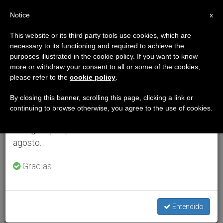
ES
Notice
×
x
Aviso importante
This website or its third party tools use cookies, which are
necessary to its functioning and required to achieve the
Del 27 de julio al 7 de agosto haremos la pausa
purposes illustrated in the cookie policy. If you want to know
anual, aprovechando que en el periodo de verano
more or withdraw your consent to all or some of the cookies,
please refer to the
cookie policy
.
se generan menos informaciones y también el
consumo de las mismas disminuye.
By closing this banner, scrolling this page, clicking a link or
continuing to browse otherwise, you agree to the use of cookies.
Retomamos el trabajo ordinario de las ediciones
en inglés y español de ZENIT el lunes 10 de
agosto.
Gracias.
Entendido