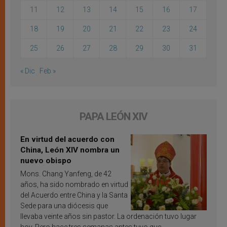
11
12
13
14
15
16
17
18
19
20
21
22
23
24
25
26
27
28
29
30
31
« Dic
Feb »
PAPA LEÓN XIV
En virtud del acuerdo con
China, León XIV nombra un
nuevo obispo
Mons. Chang Yanfeng, de 42
años, ha sido nombrado en virtud
del Acuerdo entre China y la Santa
Sede para una diócesis que
llevaba veinte años sin pastor. La ordenación tuvo lugar