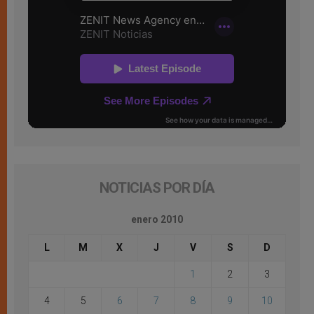
NOTICIAS POR DÍA
enero 2010
L
M
X
J
V
S
D
1
2
3
4
5
6
7
8
9
10