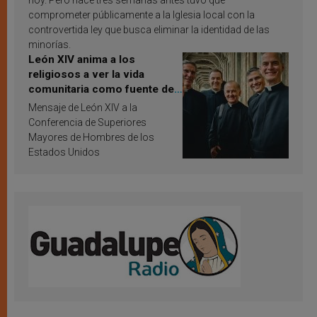
hoy. Pero hace tres semanas antes tuvo que
comprometer públicamente a la Iglesia local con la
controvertida ley que busca eliminar la identidad de las
minorías.
León XIV anima a los
religiosos a ver la vida
comunitaria como fuente de
inspiración y santificación
Mensaje de León XIV a la
Conferencia de Superiores
Mayores de Hombres de los
Estados Unidos