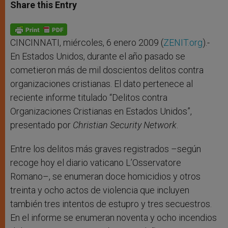
t
s
e
t
r
Share this Entry
s
e
b
t
e
A
n
o
e
p
g
o
r
p
e
k
r
CINCINNATI, miércoles, 6 enero 2009 (
ZENIT.org
).-
En Estados Unidos, durante el año pasado se
cometieron más de mil doscientos delitos contra
organizaciones cristianas. El dato pertenece al
reciente informe titulado “Delitos contra
Organizaciones Cristianas en Estados Unidos”,
presentado por
Christian Security Network
.
Entre los delitos más graves registrados –según
recoge hoy el diario vaticano L’Osservatore
Romano–, se enumeran doce homicidios y otros
treinta y ocho actos de violencia que incluyen
también tres intentos de estupro y tres secuestros.
En el informe se enumeran noventa y ocho incendios