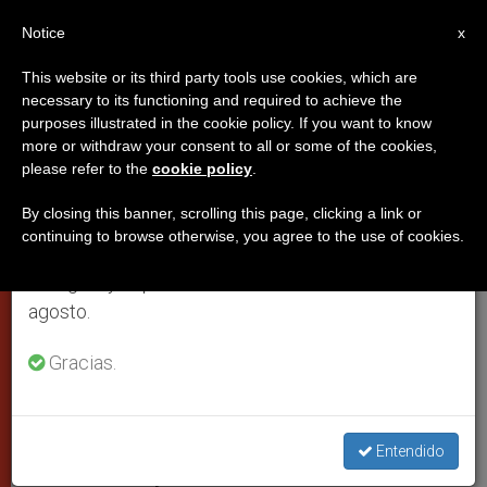
ES
Notice
×
x
Aviso importante
This website or its third party tools use cookies, which are
necessary to its functioning and required to achieve the
Del 27 de julio al 7 de agosto haremos la pausa
purposes illustrated in the cookie policy. If you want to know
Benedicto XVI: “Reconocer el
anual, aprovechando que en el periodo de verano
more or withdraw your consent to all or some of the cookies,
please refer to the
cookie policy
.
se generan menos informaciones y también el
rostro del Creador lleva a tener
consumo de las mismas disminuye.
mayor amor”
By closing this banner, scrolling this page, clicking a link or
continuing to browse otherwise, you agree to the use of cookies.
Retomamos el trabajo ordinario de las ediciones
en inglés y español de ZENIT el lunes 10 de
Homilía en la Misa del primer día del
agosto.
año
Gracias.
ENERO 01, 2010 00:00
ZENIT STAFF
PAPAS
W
M
F
T
S
h
e
a
w
h
a
s
c
i
a
Entendido
t
s
e
t
r
Share this Entry
s
e
b
t
e