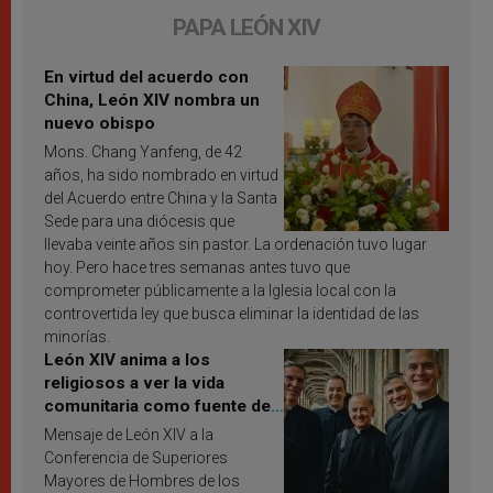
PAPA LEÓN XIV
En virtud del acuerdo con
China, León XIV nombra un
nuevo obispo
Mons. Chang Yanfeng, de 42
años, ha sido nombrado en virtud
del Acuerdo entre China y la Santa
Sede para una diócesis que
llevaba veinte años sin pastor. La ordenación tuvo lugar
hoy. Pero hace tres semanas antes tuvo que
comprometer públicamente a la Iglesia local con la
controvertida ley que busca eliminar la identidad de las
minorías.
León XIV anima a los
religiosos a ver la vida
comunitaria como fuente de
inspiración y santificación
Mensaje de León XIV a la
Conferencia de Superiores
Mayores de Hombres de los