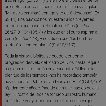
a su amigo” (Ex 33,11), y siempre a Moisés el Señor
promete su cercanía con una fórmula muy singular:
“Mi rostro caminará contigo y te daré descanso” (Ex
33,14). Los
Salmos
nos muestran a los creyentes
como los que buscan el rostro de Dios (cfr.
Sal
26/27, 8; 104/105, 4) y los que en el culto aspiran a
verlo (cfr.
Sal
42,3), y nos dicen que “los hombres
rectos” lo “contemplarán” (Sal 10/11,7).
Toda la historia bíblica se puede leer como
progresivo desvelo del rostro de Dios, hasta llegar a
su plena manifestación en Jesucristo. “Al llegar la
plenitud de los tiempos -nos ha recordado también
hoy el apóstol Pablo- envió Dios a su Hijo” (Gal 4,4). Y
rápidamente añade: “nacido de mujer, nacido bajo la
ley”. El rostro de Dios ha tomado un rostro humano,
dejándose ver y reconocer en el hijo de la Virgen