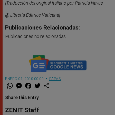
[Traducción del original italiano por Patricia Navas
@ Libreria Editrice Vaticana]
Publicaciones Relacionadas:
Publicaciones no relacionadas.
ENERO 01, 2010 00:00
PAPAS
W
M
F
T
S
h
e
a
w
h
a
s
c
i
a
t
s
e
t
r
Share this Entry
s
e
b
t
e
A
n
o
e
p
g
o
r
ZENIT Staff
p
e
k