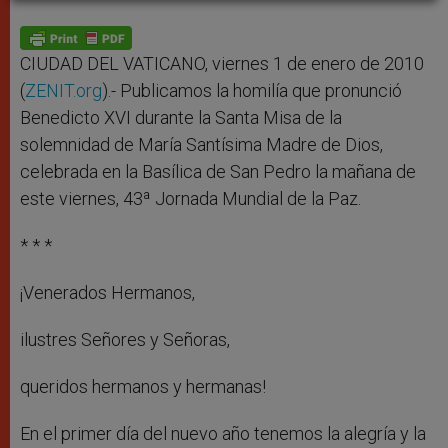
A
n
o
e
p
g
o
r
p
e
k
r
CIUDAD DEL VATICANO, viernes 1 de enero de 2010
(
ZENIT.org
).- Publicamos la homilía que pronunció
Benedicto XVI durante la Santa Misa de la
solemnidad de María Santísima Madre de Dios,
celebrada en la Basílica de San Pedro la mañana de
este viernes, 43ª Jornada Mundial de la Paz.
* * *
¡Venerados Hermanos,
ilustres Señores y Señoras,
queridos hermanos y hermanas!
En el primer día del nuevo año tenemos la alegría y la