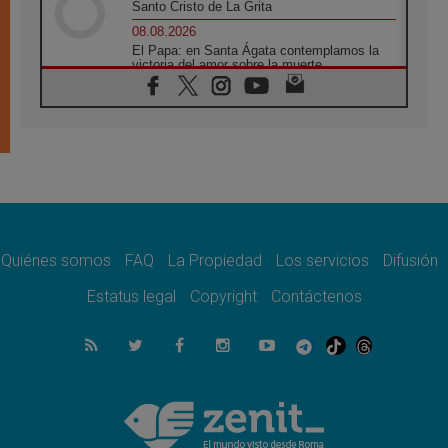
Santo Cristo de La Grita
08.08.2026
El Papa: en Santa Ágata contemplamos la
victoria del amor sobre la muerte
08.08.2026
León XIV visitará el Santuario de la Madre
del Buen Consejo de Genazzano
07.08.2026
Filipinas: el Vicariato Apostólico de Calapán
se convierte en diócesis
07.08.2026
Honduras: Los desplazados invisibles de una
crisis olvidada
Quiénes somos
FAQ
La Propiedad
Los servicios
Difusión
07.08.2026
Bokalic: "En Argentina el Papa León señalará
Estatus legal
Copyright
Contáctenos
el compromiso del cristiano"
07.08.2026
La matanza de niños en Gaza no cesa: 300
muertos en 300 días
07.08.2026
Tagle: La guerra desfigura el mundo, solo la
revelación de Dios lo transfigura