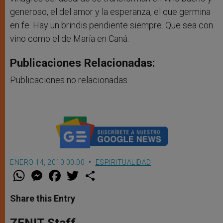
generoso, el del amor y la esperanza, el que germina
en fe. Hay un brindis pendiente siempre. Que sea con
vino como el de María en Caná.
Publicaciones Relacionadas:
Publicaciones no relacionadas.
ENERO 14, 2010 00:00
ESPIRITUALIDAD
W
M
F
T
S
h
e
a
w
h
a
s
c
i
a
t
s
e
t
r
Share this Entry
s
e
b
t
e
A
n
o
e
p
g
o
r