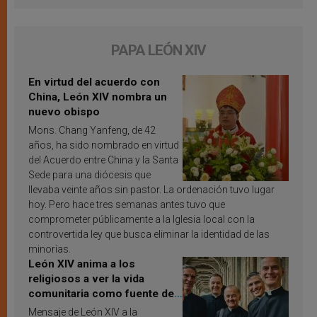
PAPA LEÓN XIV
En virtud del acuerdo con
China, León XIV nombra un
nuevo obispo
Mons. Chang Yanfeng, de 42
años, ha sido nombrado en virtud
del Acuerdo entre China y la Santa
Sede para una diócesis que
llevaba veinte años sin pastor. La ordenación tuvo lugar
hoy. Pero hace tres semanas antes tuvo que
comprometer públicamente a la Iglesia local con la
controvertida ley que busca eliminar la identidad de las
minorías.
León XIV anima a los
religiosos a ver la vida
comunitaria como fuente de
inspiración y santificación
Mensaje de León XIV a la