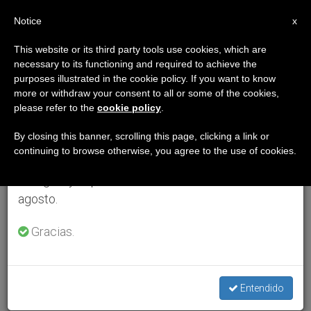
ES
Notice
×
x
Aviso importante
This website or its third party tools use cookies, which are
necessary to its functioning and required to achieve the
Del 27 de julio al 7 de agosto haremos la pausa
purposes illustrated in the cookie policy. If you want to know
anual, aprovechando que en el periodo de verano
more or withdraw your consent to all or some of the cookies,
please refer to the
cookie policy
.
se generan menos informaciones y también el
consumo de las mismas disminuye.
By closing this banner, scrolling this page, clicking a link or
continuing to browse otherwise, you agree to the use of cookies.
Retomamos el trabajo ordinario de las ediciones
en inglés y español de ZENIT el lunes 10 de
agosto.
Gracias.
Entendido