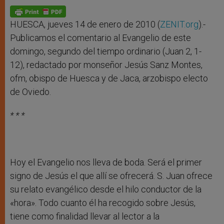
A
n
o
e
p
g
o
r
p
e
k
r
HUESCA, jueves 14 de enero de 2010 (
ZENIT.org
).-
Publicamos el comentario al Evangelio de este
domingo, segundo del tiempo ordinario (Juan 2, 1-
12), redactado por monseñor Jesús Sanz Montes,
ofm, obispo de Huesca y de Jaca, arzobispo electo
de Oviedo.
* * *
Hoy el Evangelio nos lleva de boda. Será el primer
signo de Jesús el que allí se ofrecerá. S. Juan ofrece
su relato evangélico desde el hilo conductor de la
«hora». Todo cuanto él ha recogido sobre Jesús,
tiene como finalidad llevar al lector a la