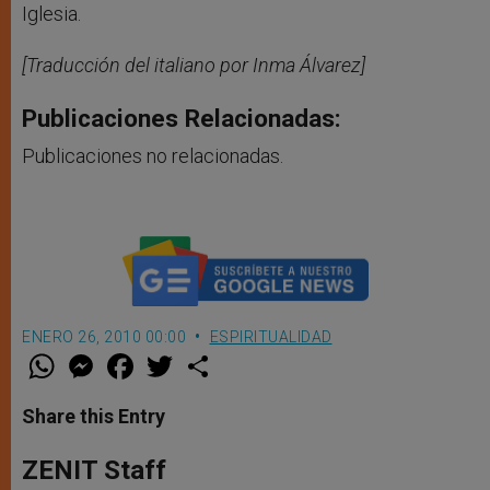
Iglesia.
[Traducción del italiano por Inma Álvarez]
Publicaciones Relacionadas:
Publicaciones no relacionadas.
ENERO 26, 2010 00:00
ESPIRITUALIDAD
W
M
F
T
S
h
e
a
w
h
a
s
c
i
a
t
s
e
t
r
Share this Entry
s
e
b
t
e
A
n
o
e
p
g
o
r
ZENIT Staff
p
e
k