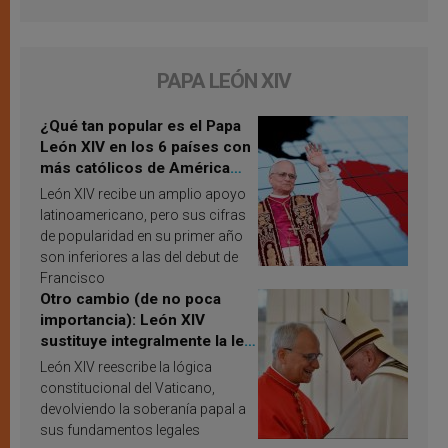
PAPA LEÓN XIV
¿Qué tan popular es el Papa
León XIV en los 6 países con
más católicos de América
Latina en 2026? Publican
León XIV recibe un amplio apoyo
resultados de investigación
latinoamericano, pero sus cifras
de popularidad en su primer año
son inferiores a las del debut de
Francisco
Otro cambio (de no poca
importancia): León XIV
sustituye integralmente la ley
vaticana de Papa Francisco
León XIV reescribe la lógica
constitucional del Vaticano,
devolviendo la soberanía papal a
sus fundamentos legales