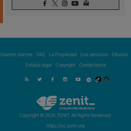
08.08.2026
En Colombia, «la paz no se compra con una
firma»
08.08.2026
En Venezuela celebraron los 416 años del
Santo Cristo de La Grita
08.08.2026
El Papa: en Santa Ágata contemplamos la
victoria del amor sobre la muerte
Quiénes somos
FAQ
La Propiedad
Los servicios
Difusión
08.08.2026
León XIV visitará el Santuario de la Madre
Estatus legal
Copyright
Contáctenos
del Buen Consejo de Genazzano
07.08.2026
Filipinas: el Vicariato Apostólico de Calapán
se convierte en diócesis
07.08.2026
Honduras: Los desplazados invisibles de una
crisis olvidada
Copyright © 2026 ZENIT. All Rights Reserved.
https://es.zenit.org