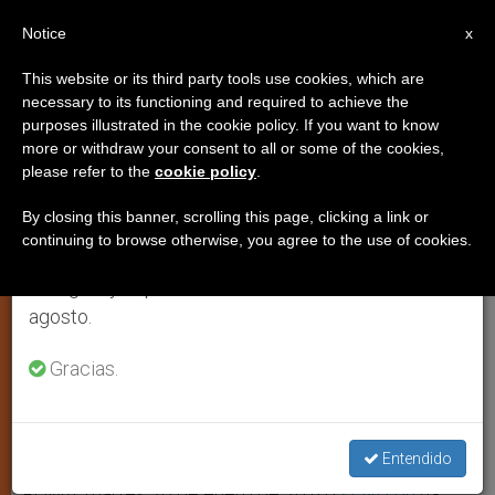
ES
Notice
×
x
Aviso importante
This website or its third party tools use cookies, which are
necessary to its functioning and required to achieve the
Del 27 de julio al 7 de agosto haremos la pausa
purposes illustrated in the cookie policy. If you want to know
El “Atrio de los Gentiles” y la
anual, aprovechando que en el periodo de verano
more or withdraw your consent to all or some of the cookies,
please refer to the
cookie policy
.
se generan menos informaciones y también el
Doctrina Social de la Iglesia
consumo de las mismas disminuye.
By closing this banner, scrolling this page, clicking a link or
continuing to browse otherwise, you agree to the use of cookies.
Retomamos el trabajo ordinario de las ediciones
Por monseñor Giampaolo Crepaldi*
en inglés y español de ZENIT el lunes 10 de
agosto.
ENERO 26, 2010 00:00
ZENIT STAFF
ESPIRITUALIDAD
W
M
F
T
S
Gracias.
h
e
a
w
h
a
s
c
i
a
t
s
e
t
r
Share this Entry
s
e
b
t
e
A
n
o
e
p
g
o
r
Entendido
p
e
k
r
ROMA, martes 26 de enero de 2010 (
ZENIT.org
).-