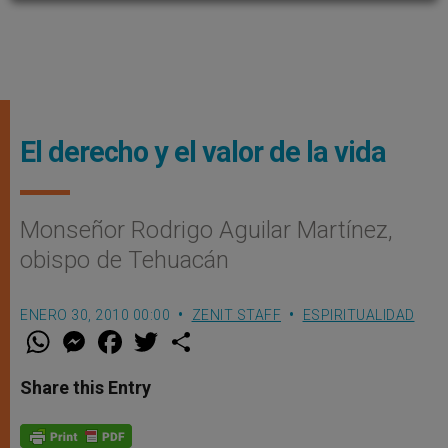
El derecho y el valor de la vida
Monseñor Rodrigo Aguilar Martínez,
obispo de Tehuacán
ENERO 30, 2010 00:00
ZENIT STAFF
ESPIRITUALIDAD
W
M
F
T
S
h
e
a
w
h
a
s
c
i
a
t
s
e
t
r
Share this Entry
s
e
b
t
e
A
n
o
e
p
g
o
r
p
e
k