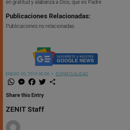
en gratitud y alabanza a Dios, que es Padre.
Publicaciones Relacionadas:
Publicaciones no relacionadas.
ENERO 30, 2010 00:00
ESPIRITUALIDAD
W
M
F
T
S
h
e
a
w
h
a
s
c
i
a
t
s
e
t
r
Share this Entry
s
e
b
t
e
A
n
o
e
p
g
o
r
ZENIT Staff
p
e
k
r