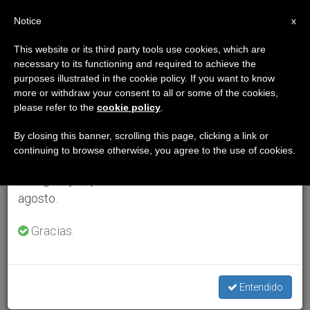
ES
Notice
×
x
Aviso importante
This website or its third party tools use cookies, which are
necessary to its functioning and required to achieve the
Del 27 de julio al 7 de agosto haremos la pausa
purposes illustrated in the cookie policy. If you want to know
anual, aprovechando que en el periodo de verano
more or withdraw your consent to all or some of the cookies,
please refer to the
cookie policy
.
se generan menos informaciones y también el
consumo de las mismas disminuye.
By closing this banner, scrolling this page, clicking a link or
continuing to browse otherwise, you agree to the use of cookies.
Retomamos el trabajo ordinario de las ediciones
en inglés y español de ZENIT el lunes 10 de
agosto.
Gracias.
Entendido