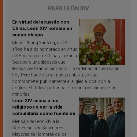
PAPA LEÓN XIV
En virtud del acuerdo con
China, León XIV nombra un
nuevo obispo
Mons. Chang Yanfeng, de 42
años, ha sido nombrado en virtud
del Acuerdo entre China y la Santa
Sede para una diócesis que
llevaba veinte años sin pastor. La ordenación tuvo lugar
hoy. Pero hace tres semanas antes tuvo que
comprometer públicamente a la Iglesia local con la
controvertida ley que busca eliminar la identidad de las
minorías.
León XIV anima a los
religiosos a ver la vida
comunitaria como fuente de
inspiración y santificación
Mensaje de León XIV a la
Conferencia de Superiores
Mayores de Hombres de los