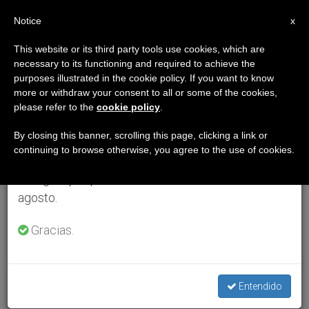
ES
Notice
×
x
Aviso importante
This website or its third party tools use cookies, which are
necessary to its functioning and required to achieve the
Del 27 de julio al 7 de agosto haremos la pausa
purposes illustrated in the cookie policy. If you want to know
anual, aprovechando que en el periodo de verano
more or withdraw your consent to all or some of the cookies,
please refer to the
cookie policy
.
se generan menos informaciones y también el
consumo de las mismas disminuye.
By closing this banner, scrolling this page, clicking a link or
continuing to browse otherwise, you agree to the use of cookies.
Retomamos el trabajo ordinario de las ediciones
en inglés y español de ZENIT el lunes 10 de
agosto.
Gracias.
Entendido