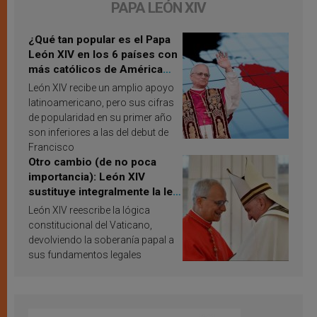
PAPA LEÓN XIV
¿Qué tan popular es el Papa
León XIV en los 6 países con
más católicos de América
Latina en 2026? Publican
León XIV recibe un amplio apoyo
resultados de investigación
latinoamericano, pero sus cifras
de popularidad en su primer año
son inferiores a las del debut de
Francisco
Otro cambio (de no poca
importancia): León XIV
sustituye integralmente la ley
vaticana de Papa Francisco
León XIV reescribe la lógica
constitucional del Vaticano,
devolviendo la soberanía papal a
sus fundamentos legales