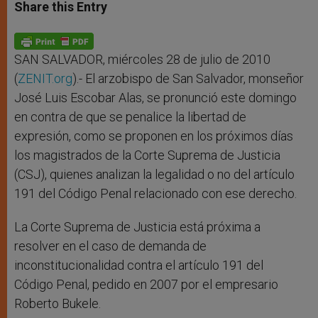
t
s
e
t
r
Share this Entry
s
e
b
t
e
A
n
o
e
p
g
o
r
p
e
k
r
SAN SALVADOR, miércoles 28 de julio de 2010
(
ZENIT.org
).- El arzobispo de San Salvador, monseñor
José Luis Escobar Alas, se pronunció este domingo
en contra de que se penalice la libertad de
expresión, como se proponen en los próximos días
los magistrados de la Corte Suprema de Justicia
(CSJ), quienes analizan la legalidad o no del artículo
191 del Código Penal relacionado con ese derecho.
La Corte Suprema de Justicia está próxima a
resolver en el caso de demanda de
inconstitucionalidad contra el artículo 191 del
Código Penal, pedido en 2007 por el empresario
Roberto Bukele.