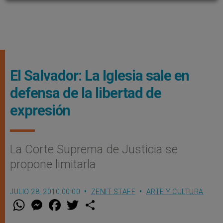
El Salvador: La Iglesia sale en
defensa de la libertad de
expresión
La Corte Suprema de Justicia se
propone limitarla
JULIO 28, 2010 00:00
ZENIT STAFF
ARTE Y CULTURA
W
M
F
T
S
h
e
a
w
h
a
s
c
i
a