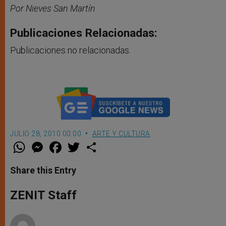
Por Nieves San Martín
Publicaciones Relacionadas:
Publicaciones no relacionadas.
JULIO 28, 2010 00:00
ARTE Y CULTURA
W
M
F
T
S
h
e
a
w
h
a
s
c
i
a
t
s
e
t
r
Share this Entry
s
e
b
t
e
A
n
o
e
p
g
o
r
ZENIT Staff
p
e
k
r