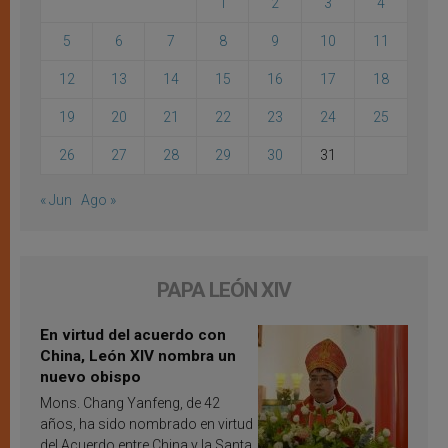
1
2
3
4
5
6
7
8
9
10
11
12
13
14
15
16
17
18
19
20
21
22
23
24
25
26
27
28
29
30
31
« Jun
Ago »
PAPA LEÓN XIV
En virtud del acuerdo con
China, León XIV nombra un
nuevo obispo
Mons. Chang Yanfeng, de 42
años, ha sido nombrado en virtud
del Acuerdo entre China y la Santa