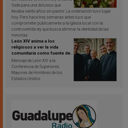
Sede para una diócesis que
llevaba veinte años sin pastor. La ordenación tuvo lugar
hoy. Pero hace tres semanas antes tuvo que
comprometer públicamente a la Iglesia local con la
controvertida ley que busca eliminar la identidad de las
minorías.
León XIV anima a los
religiosos a ver la vida
comunitaria como fuente de
inspiración y santificación
Mensaje de León XIV a la
Conferencia de Superiores
Mayores de Hombres de los
Estados Unidos