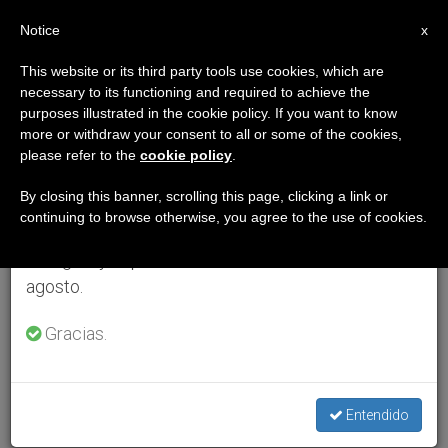
ES
Notice
×
x
Aviso importante
This website or its third party tools use cookies, which are
necessary to its functioning and required to achieve the
Del 27 de julio al 7 de agosto haremos la pausa
purposes illustrated in the cookie policy. If you want to know
anual, aprovechando que en el periodo de verano
more or withdraw your consent to all or some of the cookies,
please refer to the
cookie policy
.
se generan menos informaciones y también el
consumo de las mismas disminuye.
By closing this banner, scrolling this page, clicking a link or
continuing to browse otherwise, you agree to the use of cookies.
Retomamos el trabajo ordinario de las ediciones
en inglés y español de ZENIT el lunes 10 de
agosto.
Gracias.
Entendido