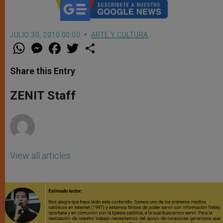
JULIO 30, 2010 00:00
ARTE Y CULTURA
W
M
F
T
S
h
e
a
w
h
a
s
c
i
a
t
s
e
t
r
Share this Entry
s
e
b
t
e
A
n
o
e
p
g
o
r
ZENIT Staff
p
e
k
r
View all articles