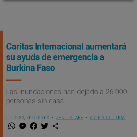
Caritas Internacional aumentará
su ayuda de emergencia a
Burkina Faso
Las inundaciones han dejado a 26.000
personas sin casa
JULIO 30, 2010 00:00
ZENIT STAFF
ARTE Y CULTURA
W
M
F
T
S
h
e
a
w
h
a
s
c
i
a