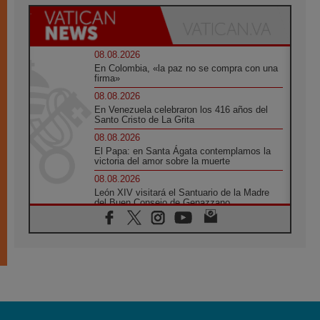
08.08.2026
En Colombia, «la paz no se compra con una
firma»
08.08.2026
En Venezuela celebraron los 416 años del
Santo Cristo de La Grita
08.08.2026
El Papa: en Santa Ágata contemplamos la
victoria del amor sobre la muerte
08.08.2026
León XIV visitará el Santuario de la Madre
del Buen Consejo de Genazzano
07.08.2026
Filipinas: el Vicariato Apostólico de Calapán
se convierte en diócesis
07.08.2026
Honduras: Los desplazados invisibles de una
crisis olvidada
07.08.2026
Bokalic: "En Argentina el Papa León señalará