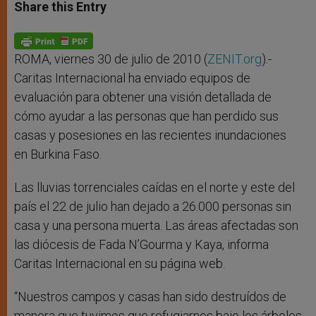
t
s
e
t
r
Share this Entry
s
e
b
t
e
A
n
o
e
p
g
o
r
p
e
k
r
ROMA, viernes 30 de julio de 2010 (
ZENIT.org
).-
Caritas Internacional ha enviado equipos de
evaluación para obtener una visión detallada de
cómo ayudar a las personas que han perdido sus
casas y posesiones en las recientes inundaciones
en Burkina Faso.
Las lluvias torrenciales caídas en el norte y este del
país el 22 de julio han dejado a 26.000 personas sin
casa y una persona muerta. Las áreas afectadas son
las diócesis de Fada N’Gourma y Kaya, informa
Caritas Internacional en su página web.
“Nuestros campos y casas han sido destruídos de
manera que tuvimos que refugiarnos bajo los árboles