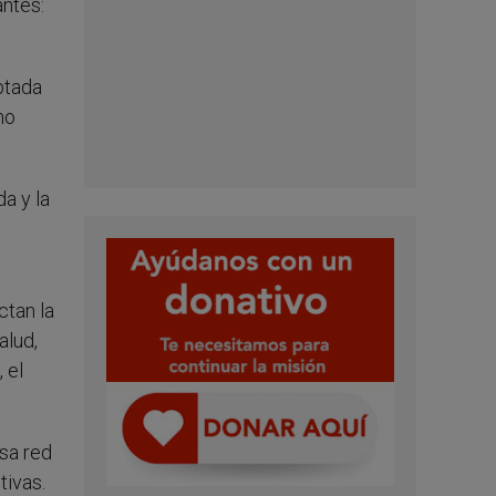
antes:
ptada
no
a y la
ctan la
alud,
 el
nsa red
tivas.