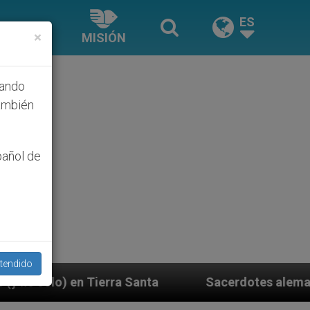
ES
×
MISIÓN
hando
ambién
pañol de
tendido
 Santa
Sacerdotes alemanes fieles al Papa conte