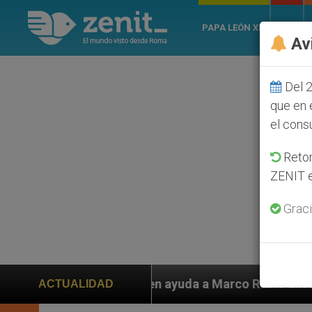
PAPA LEÓN XIV
ROMA
Av
Del 2
que en 
el cons
Retom
ZENIT e
Graci
piden ayuda a Marco Rubio ante persecución de colonos
ACTUALIDAD