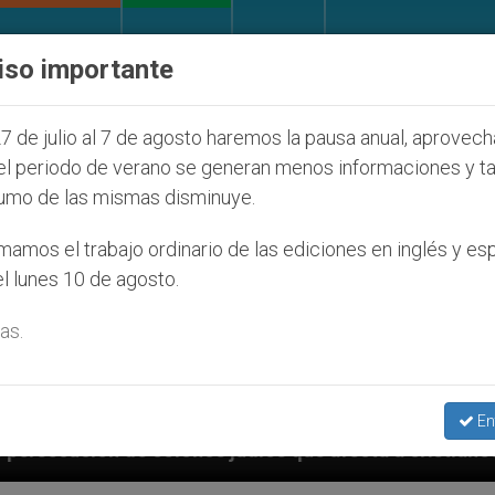
IGLESIA Y MUNDO
DOCUMENTOS
DONATIVOS
iso importante
7 de julio al 7 de agosto haremos la pausa anual, aprovec
el periodo de verano se generan menos informaciones y t
umo de las mismas disminuye.
amos el trabajo ordinario de las ediciones en inglés y es
l lunes 10 de agosto.
as.
En
 judíos que afecta a cristianos (y no sólo) en Tierra