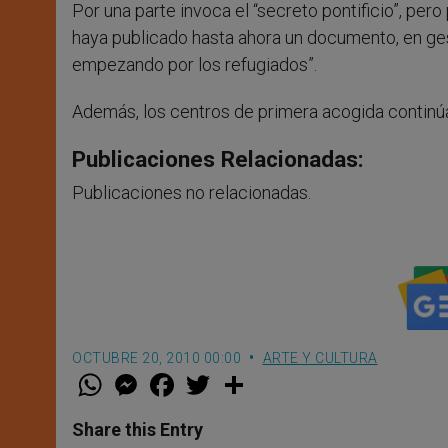
Por una parte invoca el “secreto pontificio”, pero
haya publicado hasta ahora un documento, en ge
empezando por los refugiados”.
Además, los centros de primera acogida continúa
Publicaciones Relacionadas:
Publicaciones no relacionadas.
OCTUBRE 20, 2010 00:00
ARTE Y CULTURA
W
M
F
T
S
h
e
a
w
h
a
s
c
i
a
t
s
e
t
r
Share this Entry
s
e
b
t
e