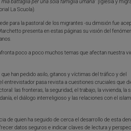
: mia battaglia per una sola famiglia umana
” [Iglesia y migr
orial La Scuola).
Sede para la pastoral de los migrantes -su dimisión fue ace
Marchetto presenta en estas páginas su visión del fenóme
manos.
afronta poco a poco muchos temas que afectan nuestra vid
 que han pedido asilo, gitanos y víctimas del tráfico y del
 entrevistador pasa revista a cuestiones cruciales que di
al: las fronteras, la seguridad, el trabajo, la vivienda, la s
danía, el diálogo interreligioso y las relaciones con el islam,
ncia de quien ha seguido de cerca el desarrollo de esta de
frecer datos seguros e indicar claves de lectura y perspec