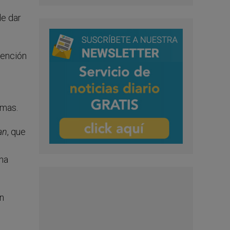
de dar
vención
emas.
an
, que
una
un