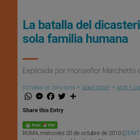
La batalla del dicaste
sola familia humana
Explicada por monseñor Marchetto en
OCTUBRE 20, 2010 00:00
ZENIT STAFF
ARTE Y CU
W
M
F
T
S
h
e
a
w
h
a
s
c
i
a
t
s
e
t
r
Share this Entry
s
e
b
t
e
A
n
o
e
p
g
o
r
p
e
k
ROMA, miércoles 20 de octubre de 2010 (
ZENIT
r