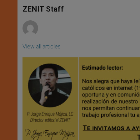
A
n
o
e
p
g
o
r
ZENIT Staff
p
e
k
r
View all articles