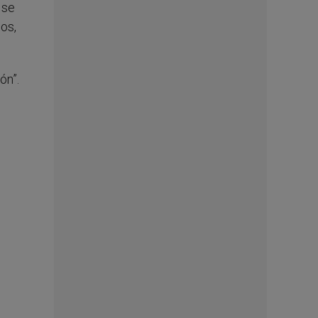
 se
os,
ón”.