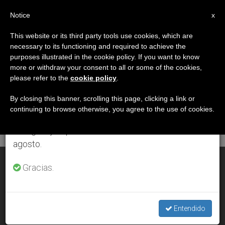
ES
Notice
×
x
Aviso importante
This website or its third party tools use cookies, which are
necessary to its functioning and required to achieve the
Del 27 de julio al 7 de agosto haremos la pausa
DÍA
purposes illustrated in the cookie policy. If you want to know
anual, aprovechando que en el periodo de verano
Octubre 28th, 2010
more or withdraw your consent to all or some of the cookies,
please refer to the
cookie policy
.
se generan menos informaciones y también el
consumo de las mismas disminuye.
By closing this banner, scrolling this page, clicking a link or
continuing to browse otherwise, you agree to the use of cookies.
ÚLTIMAS NOTICIAS
Retomamos el trabajo ordinario de las ediciones
en inglés y español de ZENIT el lunes 10 de
agosto.
Proposiciones al Papa aprobadas por el Sínodo (31 a 40)
Gracias.
OCT 28, 2010 00:00
ZENIT STAFF
Entendido