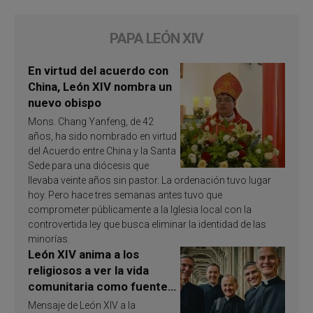
PAPA LEÓN XIV
En virtud del acuerdo con
China, León XIV nombra un
nuevo obispo
Mons. Chang Yanfeng, de 42
años, ha sido nombrado en virtud
del Acuerdo entre China y la Santa
Sede para una diócesis que
llevaba veinte años sin pastor. La ordenación tuvo lugar
hoy. Pero hace tres semanas antes tuvo que
comprometer públicamente a la Iglesia local con la
controvertida ley que busca eliminar la identidad de las
minorías.
León XIV anima a los
religiosos a ver la vida
comunitaria como fuente
de inspiración y
Mensaje de León XIV a la