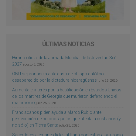
ÚLTIMAS NOTICIAS
Himno oficial de la Jornada Mundial de la Juventud Seúl
2027
agosto 3, 2026
ONU se pronuncia ante caso de obispo católico
desaparecido por la dictadura nicaragüense
julio 25, 2026
Aumenta el interés por la beatificación en Estados Unidos
de los mártires de Georgia que murieron defendiendo el
matrimonio
julio 25, 2026
Franciscanos piden ayuda a Marco Rubio ante
persecución de colonos judíos que afecta a cristianos (y
no sólo) en Tierra Santa
julio 25, 2026
Sacerdotes alemanes fieles al Papa contestan a su propio