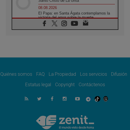
Santo Cristo de La Grita
08.08.2026
El Papa: en Santa Ágata contemplamos la
victoria del amor sobre la muerte
08.08.2026
León XIV visitará el Santuario de la Madre
del Buen Consejo de Genazzano
07.08.2026
Filipinas: el Vicariato Apostólico de Calapán
se convierte en diócesis
07.08.2026
Honduras: Los desplazados invisibles de una
crisis olvidada
Quiénes somos
FAQ
La Propiedad
Los servicios
Difusión
07.08.2026
Bokalic: "En Argentina el Papa León señalará
Estatus legal
Copyright
Contáctenos
el compromiso del cristiano"
07.08.2026
La matanza de niños en Gaza no cesa: 300
muertos en 300 días
07.08.2026
Tagle: La guerra desfigura el mundo, solo la
revelación de Dios lo transfigura