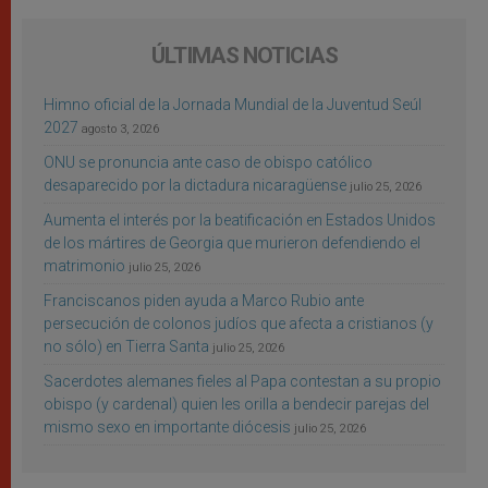
ÚLTIMAS NOTICIAS
Himno oficial de la Jornada Mundial de la Juventud Seúl
2027
agosto 3, 2026
ONU se pronuncia ante caso de obispo católico
desaparecido por la dictadura nicaragüense
julio 25, 2026
Aumenta el interés por la beatificación en Estados Unidos
de los mártires de Georgia que murieron defendiendo el
matrimonio
julio 25, 2026
Franciscanos piden ayuda a Marco Rubio ante
persecución de colonos judíos que afecta a cristianos (y
no sólo) en Tierra Santa
julio 25, 2026
Sacerdotes alemanes fieles al Papa contestan a su propio
obispo (y cardenal) quien les orilla a bendecir parejas del
mismo sexo en importante diócesis
julio 25, 2026