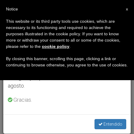
ES
Notice
×
x
Aviso importante
This website or its third party tools use cookies, which are
necessary to its functioning and required to achieve the
Del 27 de julio al 7 de agosto haremos la pausa
purposes illustrated in the cookie policy. If you want to know
anual, aprovechando que en el periodo de verano
more or withdraw your consent to all or some of the cookies,
please refer to the
cookie policy
.
se generan menos informaciones y también el
consumo de las mismas disminuye.
By closing this banner, scrolling this page, clicking a link or
continuing to browse otherwise, you agree to the use of cookies.
Retomamos el trabajo ordinario de las ediciones
en inglés y español de ZENIT el lunes 10 de
agosto.
Gracias.
Entendido