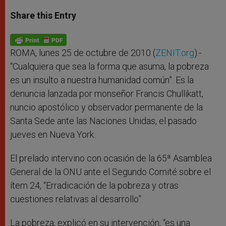
a
s
c
i
a
t
s
e
t
r
Share this Entry
s
e
b
t
e
A
n
o
e
p
g
o
r
p
e
k
r
ROMA, lunes 25 de octubre de 2010 (
ZENIT.org
).-
“Cualquiera que sea la forma que asuma, la pobreza
es un insulto a nuestra humanidad común”. Es la
denuncia lanzada por monseñor Francis Chullikatt,
nuncio apostólico y observador permanente de la
Santa Sede ante las Naciones Unidas, el pasado
jueves en Nueva York.
El prelado intervino con ocasión de la 65ª Asamblea
General de la ONU ante el Segundo Comité sobre el
ítem 24, “Erradicación de la pobreza y otras
cuestiones relativas al desarrollo”.
La pobreza, explicó en su intervención, “es una