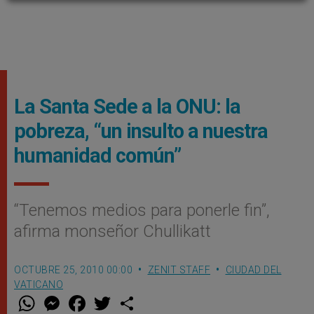
La Santa Sede a la ONU: la
pobreza, “un insulto a nuestra
humanidad común”
“Tenemos medios para ponerle fin”,
afirma monseñor Chullikatt
OCTUBRE 25, 2010 00:00
ZENIT STAFF
CIUDAD DEL
VATICANO
W
M
F
T
S
h
e
a
w
h