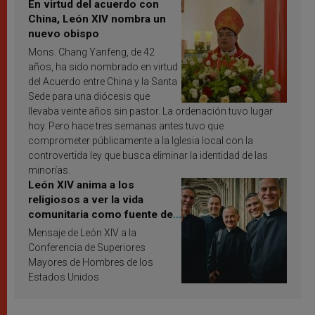
En virtud del acuerdo con
China, León XIV nombra un
nuevo obispo
Mons. Chang Yanfeng, de 42
años, ha sido nombrado en virtud
del Acuerdo entre China y la Santa
Sede para una diócesis que
llevaba veinte años sin pastor. La ordenación tuvo lugar
hoy. Pero hace tres semanas antes tuvo que
comprometer públicamente a la Iglesia local con la
controvertida ley que busca eliminar la identidad de las
minorías.
León XIV anima a los
religiosos a ver la vida
comunitaria como fuente de
inspiración y santificación
Mensaje de León XIV a la
Conferencia de Superiores
Mayores de Hombres de los
Estados Unidos