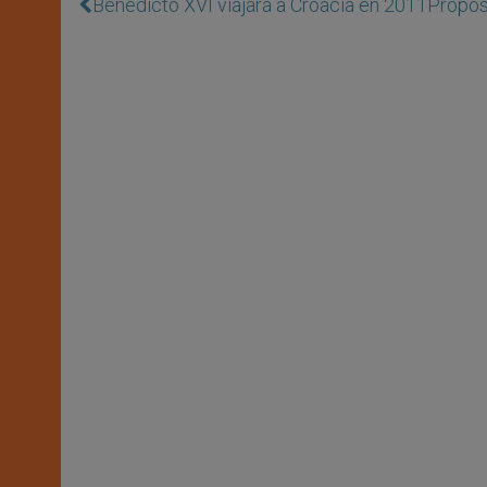
Benedicto XVI viajará a Croacia en 2011
Propos