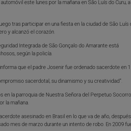
su automóvil este lunes por la mañana en São Luís do Curu, a
uego tras participar en una fiesta en la ciudad de São Luís
tero y alcanzó el corazón.
Seguridad Integrada de São Gonçalo do Amarante está
hosos, según la policía.
 informa que el padre Josenir fue ordenado sacerdote en 
compromiso sacerdotal, su dinamismo y su creatividad”.
os en la parroquia de Nuestra Señora del Perpetuo Socorr
or la mañana.
acerdote asesinado en Brasil en lo que va de año, después
sado mes de marzo durante un intento de robo. En 2009 fu