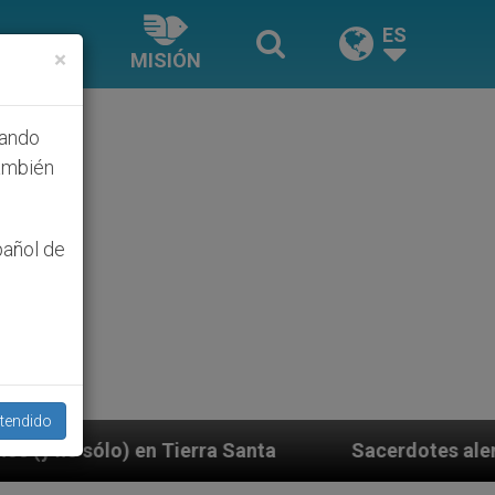
ES
×
MISIÓN
hando
ambién
pañol de
tendido
ra Santa
Sacerdotes alemanes fieles al Papa co