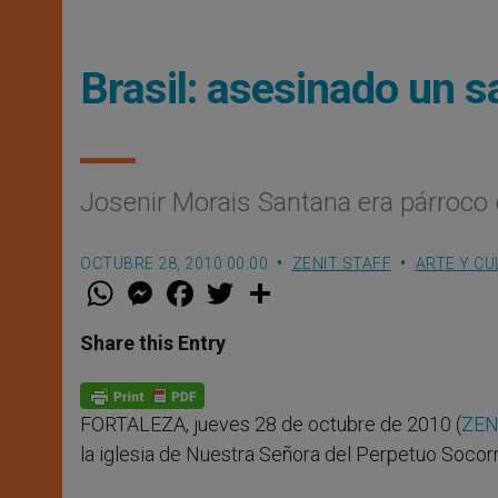
Brasil: asesinado un s
Josenir Morais Santana era párroco
OCTUBRE 28, 2010 00:00
ZENIT STAFF
ARTE Y CU
W
M
F
T
S
h
e
a
w
h
a
s
c
i
a
t
s
e
t
r
Share this Entry
s
e
b
t
e
A
n
o
e
p
g
o
r
p
e
k
FORTALEZA, jueves 28 de octubre de 2010 (
ZEN
r
la iglesia de Nuestra Señora del Perpetuo Socorr