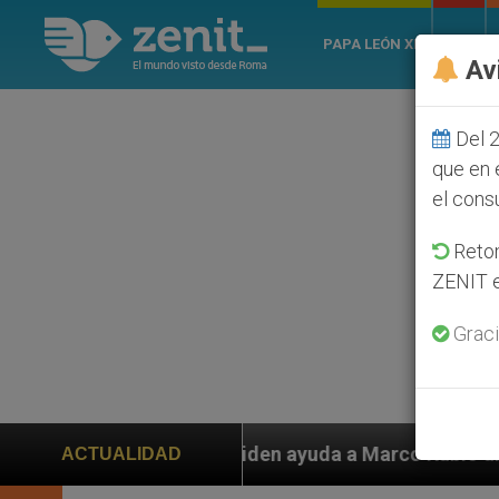
PAPA LEÓN XIV
ROMA
Av
Del 2
que en 
el cons
Retom
ZENIT e
Graci
os piden ayuda a Marco Rubio ante persecución de colo
ACTUALIDAD