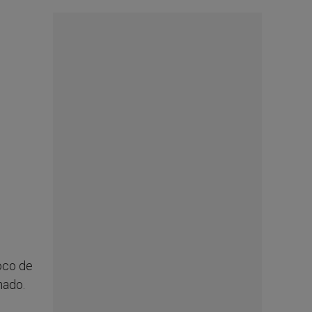
roco de
nado.