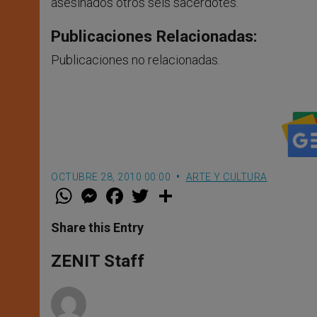
asesinados otros seis sacerdotes.
Publicaciones Relacionadas:
Publicaciones no relacionadas.
OCTUBRE 28, 2010 00:00
ARTE Y CULTURA
W
M
F
T
S
h
e
a
w
h
a
s
c
i
a
t
s
e
t
r
Share this Entry
s
e
b
t
e
A
n
o
e
p
g
o
r
ZENIT Staff
p
e
k
r