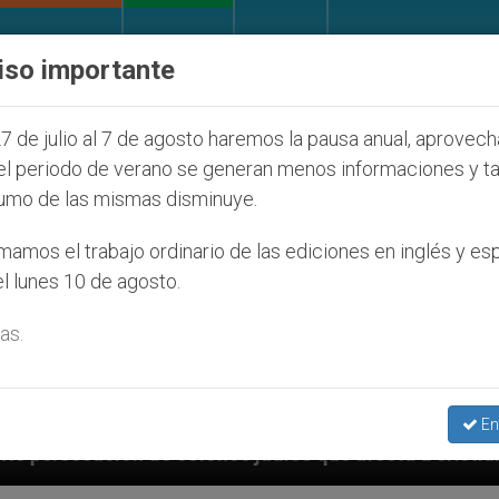
IGLESIA Y MUNDO
DOCUMENTOS
DONATIVOS
iso importante
7 de julio al 7 de agosto haremos la pausa anual, aprovec
el periodo de verano se generan menos informaciones y t
umo de las mismas disminuye.
amos el trabajo ordinario de las ediciones en inglés y es
l lunes 10 de agosto.
as.
En
nos judíos que afecta a cristianos (y no sólo) en Tier