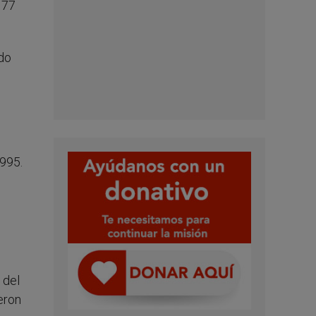
 77
 do
1995.
o
 del
eron