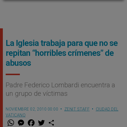
La Iglesia trabaja para que no se
repitan “horribles crímenes” de
abusos
Padre Federico Lombardi encuentra a
un grupo de víctimas
NOVIEMBRE 02, 2010 00:00
ZENIT STAFF
CIUDAD DEL
VATICANO
W
M
F
T
S
h
e
a
w
h