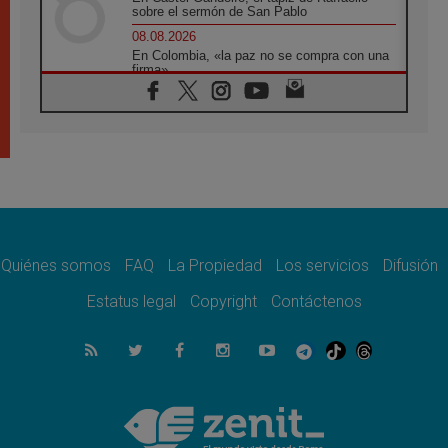
sobre el sermón de San Pablo
08.08.2026
En Colombia, «la paz no se compra con una
firma»
08.08.2026
En Venezuela celebraron los 416 años del
Santo Cristo de La Grita
08.08.2026
El Papa: en Santa Ágata contemplamos la
victoria del amor sobre la muerte
08.08.2026
León XIV visitará el Santuario de la Madre
del Buen Consejo de Genazzano
Quiénes somos
FAQ
La Propiedad
Los servicios
Difusión
07.08.2026
Filipinas: el Vicariato Apostólico de Calapán
Estatus legal
Copyright
Contáctenos
se convierte en diócesis
07.08.2026
Honduras: Los desplazados invisibles de una
crisis olvidada
07.08.2026
Bokalic: "En Argentina el Papa León señalará
el compromiso del cristiano"