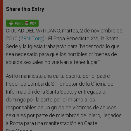
a
s
c
i
a
t
s
e
t
r
Share this Entry
s
e
b
t
e
A
n
o
e
p
g
o
r
p
e
k
r
CIUDAD DEL VATICANO, martes, 2 de noviembre de
2010 (
ZENIT.org
).- El Papa Benedicto XVI, la Santa
Sede y la Iglesia trabajarán para “hacer todo lo que
sea necesario para que los horribles crímenes de
abusos sexuales no vuelvan a tener lugar”.
Así lo manifiesta una carta escrita por el padre
Federico Lombardi, S.I., director de la Oficina de
Información de la Santa Sede, y entregada el
domingo por la parte por el mismo a los
responsables de un grupo de víctimas de abusos
sexuales por parte de miembros del clero, llegados
a Roma para una manifestación en Castel