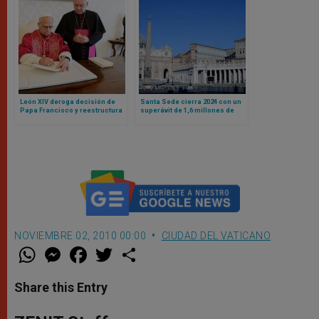
León XIV deroga decisión de
Santa Sede cierra 2024 con un
Papa Francisco y reestructura
superávit de 1,6 millones de
finanzas vaticanas bajo un
euros
principio: responsabilidad
compartida
NOVIEMBRE 02, 2010 00:00
CIUDAD DEL VATICANO
W
M
F
T
S
h
e
a
w
h
a
s
c
i
a
t
s
e
t
r
Share this Entry
s
e
b
t
e
A
n
o
e
p
g
o
r