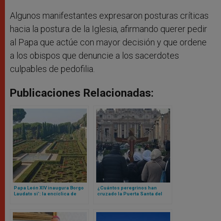
Algunos manifestantes expresaron posturas críticas
hacia la postura de la Iglesia, afirmando querer pedir
al Papa que actúe con mayor decisión y que ordene
a los obispos que denuncie a los sacerdotes
culpables de pedofilia.
Publicaciones Relacionadas:
Papa León XIV inaugura Borgo
¿Cuántos peregrinos han
Laudato si’: la encíclica de
cruzado la Puerta Santa del
Francisco que se materializó
Vaticano? La cifra te va a
en un lugar
sorprender