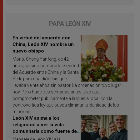
PAPA LEÓN XIV
En virtud del acuerdo con
China, León XIV nombra un
nuevo obispo
Mons. Chang Yanfeng, de 42
años, ha sido nombrado en virtud
del Acuerdo entre China y la Santa
Sede para una diócesis que
llevaba veinte años sin pastor. La ordenación tuvo lugar
hoy. Pero hace tres semanas antes tuvo que
comprometer públicamente a la Iglesia local con la
controvertida ley que busca eliminar la identidad de las
minorías.
León XIV anima a los
religiosos a ver la vida
comunitaria como fuente de
inspiración y santificación
Mensaje de León XIV a la