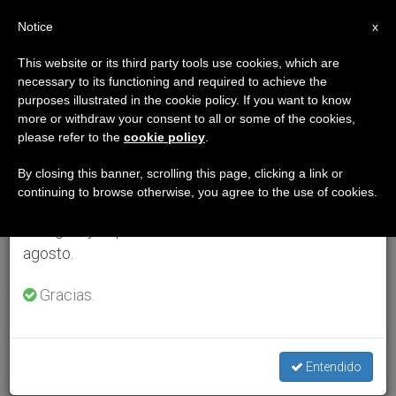
ES
Notice
×
x
Aviso importante
This website or its third party tools use cookies, which are
necessary to its functioning and required to achieve the
Del 27 de julio al 7 de agosto haremos la pausa
purposes illustrated in the cookie policy. If you want to know
anual, aprovechando que en el periodo de verano
more or withdraw your consent to all or some of the cookies,
please refer to the
cookie policy
.
se generan menos informaciones y también el
consumo de las mismas disminuye.
By closing this banner, scrolling this page, clicking a link or
continuing to browse otherwise, you agree to the use of cookies.
Retomamos el trabajo ordinario de las ediciones
en inglés y español de ZENIT el lunes 10 de
agosto.
Gracias.
Entendido