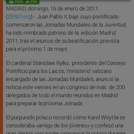
p
e
k
r
MADRID, domingo, 16 de enero de 2011
(
ZENIT.org
).- Juan Pablo II, bajo cuyo pontificado
comenzaron las Jornadas Mundiales de la Juventud,
ha sido nombrado patrono de la edición Madrid
2011, tras el anuncio de su beatificación, prevista
para el próximo 1 de mayo.
El cardenal Stanislaw Rylko, presidente del Consejo
Pontificio para los Laicos, ‘ministerio’ vaticano
encargado de las Jornadas Mundiales, anunció la
noticia este viernes en un congreso de más de 200
delegados de todo el mundo reunidos en Madrid
para preparar la próxima Jornada.
El purpurado polaco recordó cómo Karol Woytila se
consideraba «amigo de los jóvenes» y confesó una
gran alegría «por poder comunicar la noticia durante