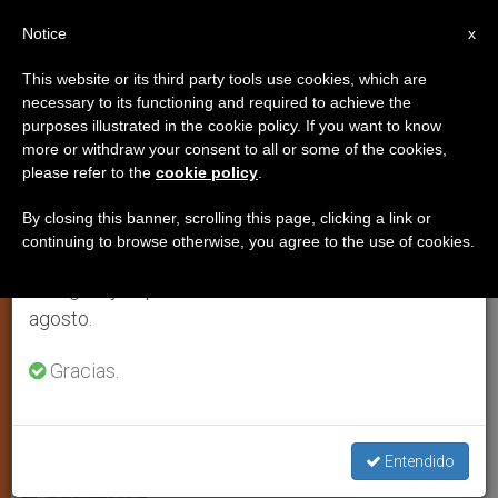
ES
Notice
×
x
Aviso importante
This website or its third party tools use cookies, which are
necessary to its functioning and required to achieve the
Del 27 de julio al 7 de agosto haremos la pausa
purposes illustrated in the cookie policy. If you want to know
Juan Pablo II, patrono de la
anual, aprovechando que en el periodo de verano
more or withdraw your consent to all or some of the cookies,
please refer to the
cookie policy
.
se generan menos informaciones y también el
Jornada de la Juventud 2011
consumo de las mismas disminuye.
By closing this banner, scrolling this page, clicking a link or
continuing to browse otherwise, you agree to the use of cookies.
Retomamos el trabajo ordinario de las ediciones
El futuro beato acompañará a santos
en inglés y español de ZENIT el lunes 10 de
españoles como intercesor del evento
agosto.
ENERO 16, 2011 00:00
ZENIT STAFF
JÓVENES
Gracias.
W
M
F
T
S
h
e
a
w
h
a
s
c
i
a
t
s
e
t
r
Share this Entry
s
e
b
t
e
Entendido
A
n
o
e
p
g
o
r