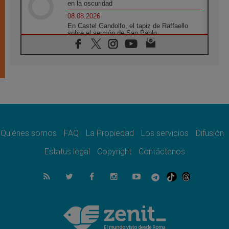
en la oscuridad
08.08.2026
En Castel Gandolfo, el tapiz de Raffaello
sobre el sermón de San Pablo
08.08.2026
En Colombia, «la paz no se compra con una
firma»
08.08.2026
En Venezuela celebraron los 416 años del
Santo Cristo de La Grita
08.08.2026
El Papa: en Santa Ágata contemplamos la
victoria del amor sobre la muerte
Quiénes somos
FAQ
La Propiedad
Los servicios
Difusión
08.08.2026
León XIV visitará el Santuario de la Madre
Estatus legal
Copyright
Contáctenos
del Buen Consejo de Genazzano
07.08.2026
Filipinas: el Vicariato Apostólico de Calapán
se convierte en diócesis
07.08.2026
Honduras: Los desplazados invisibles de una
crisis olvidada