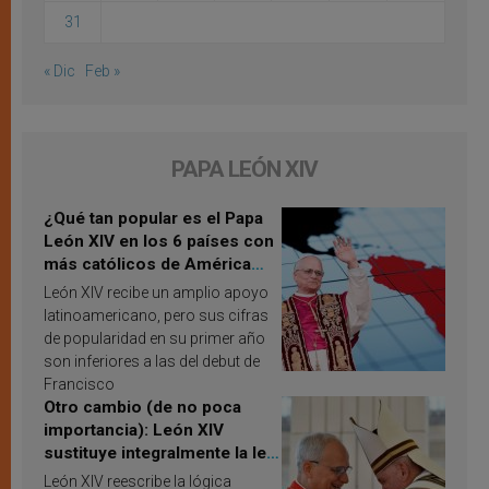
31
« Dic
Feb »
PAPA LEÓN XIV
¿Qué tan popular es el Papa
León XIV en los 6 países con
más católicos de América
Latina en 2026? Publican
León XIV recibe un amplio apoyo
resultados de investigación
latinoamericano, pero sus cifras
de popularidad en su primer año
son inferiores a las del debut de
Francisco
Otro cambio (de no poca
importancia): León XIV
sustituye integralmente la ley
vaticana de Papa Francisco
León XIV reescribe la lógica