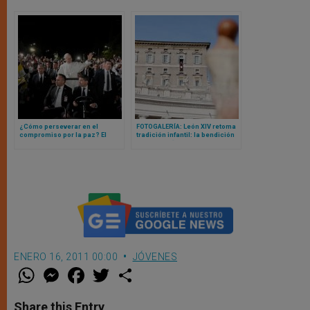
¿Cómo perseverar en el
FOTOGALERÍA: León XIV retoma
compromiso por la paz? El
tradición infantil: la bendición
mensaje del Papa a los
masiva de “niños Jesús” en
jóvenes en el Líbano
Vaticano
ENERO 16, 2011 00:00
JÓVENES
W
M
F
T
S
h
e
a
w
h
a
s
c
i
a
t
s
e
t
r
Share this Entry